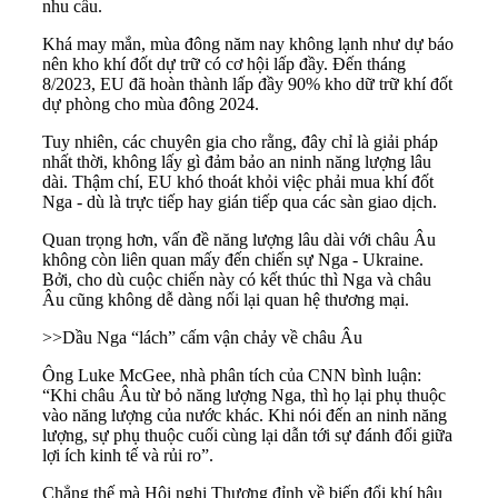
nhu cầu.
Khá may mắn, mùa đông năm nay không lạnh như dự báo
nên kho khí đốt dự trữ có cơ hội lấp đầy. Đến tháng
8/2023, EU đã hoàn thành lấp đầy 90% kho dữ trữ khí đốt
dự phòng cho mùa đông 2024.
Tuy nhiên, các chuyên gia cho rằng, đây chỉ là giải pháp
nhất thời, không lấy gì đảm bảo an ninh năng lượng lâu
dài. Thậm chí, EU khó thoát khỏi việc phải mua khí đốt
Nga - dù là trực tiếp hay gián tiếp qua các sàn giao dịch.
Quan trọng hơn, vấn đề năng lượng lâu dài với châu Âu
không còn liên quan mấy đến chiến sự Nga - Ukraine.
Bởi, cho dù cuộc chiến này có kết thúc thì Nga và châu
Âu cũng không dễ dàng nối lại quan hệ thương mại.
>>
Dầu Nga “lách” cấm vận chảy về châu Âu
Ông Luke McGee, nhà phân tích của CNN bình luận:
“Khi châu Âu từ bỏ năng lượng Nga, thì họ lại phụ thuộc
vào năng lượng của nước khác. Khi nói đến an ninh năng
lượng, sự phụ thuộc cuối cùng lại dẫn tới sự đánh đổi giữa
lợi ích kinh tế và rủi ro”.
Chẳng thế mà Hội nghị Thượng đỉnh về biến đổi khí hậu