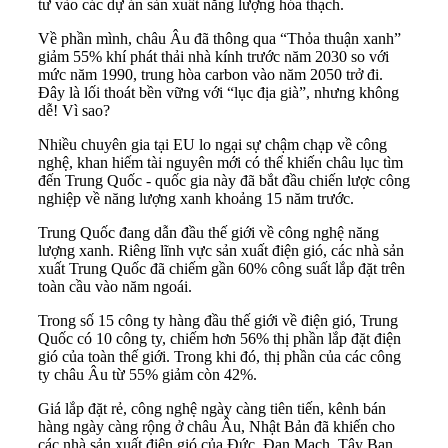
tư vào các dự án sản xuất năng lượng hóa thạch.
Về phần mình, châu Âu đã thông qua “Thỏa thuận xanh”
giảm 55% khí phát thải nhà kính trước năm 2030 so với
mức năm 1990, trung hòa carbon vào năm 2050 trở đi.
Đây là lối thoát bền vững với “lục địa già”, nhưng không
dễ! Vì sao?
Nhiều chuyên gia tại EU lo ngại sự chậm chạp về công
nghệ, khan hiếm tài nguyên mới có thể khiến châu lục tìm
đến Trung Quốc - quốc gia này đã bắt đầu chiến lược công
nghiệp về năng lượng xanh khoảng 15 năm trước.
Trung Quốc đang dẫn đầu thế giới về công nghệ năng
lượng xanh. Riêng lĩnh vực sản xuất điện gió, các nhà sản
xuất Trung Quốc đã chiếm gần 60% công suất lắp đặt trên
toàn cầu vào năm ngoái.
Trong số 15 công ty hàng đầu thế giới về điện gió, Trung
Quốc có 10 công ty, chiếm hơn 56% thị phần lắp đặt điện
gió của toàn thế giới. Trong khi đó, thị phần của các công
ty châu Âu từ 55% giảm còn 42%.
Giá lắp đặt rẻ, công nghệ ngày càng tiên tiến, kênh bán
hàng ngày càng rộng ở châu Âu, Nhật Bản đã khiến cho
các nhà sản xuất điện gió của Đức, Đan Mạch, Tây Ban