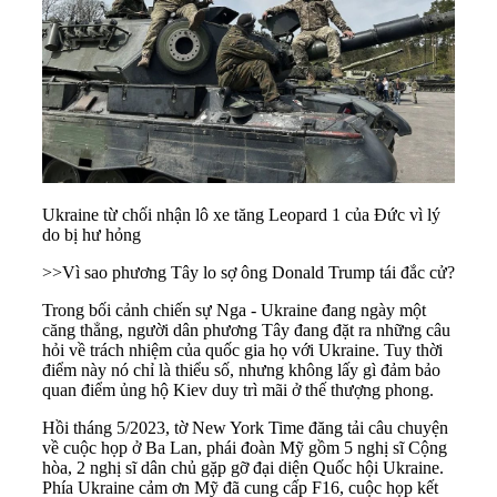
Ukraine từ chối nhận lô xe tăng Leopard 1 của Đức vì lý
do bị hư hỏng
>>
Vì sao phương Tây lo sợ ông Donald Trump tái đắc cử?
Trong bối cảnh chiến sự Nga - Ukraine đang ngày một
căng thẳng, người dân
phương Tây
đang đặt ra những câu
hỏi về trách nhiệm của quốc gia họ với
Ukraine
. Tuy thời
điểm này nó chỉ là thiểu số, nhưng không lấy gì đảm bảo
quan điểm ủng hộ Kiev duy trì mãi ở thế thượng phong.
Hồi tháng 5/2023, tờ New York Time đăng tải câu chuyện
về cuộc họp ở Ba Lan, phái đoàn Mỹ gồm 5 nghị sĩ Cộng
hòa, 2 nghị sĩ dân chủ gặp gỡ đại diện Quốc hội Ukraine.
Phía Ukraine cảm ơn Mỹ đã cung cấp F16, cuộc họp kết