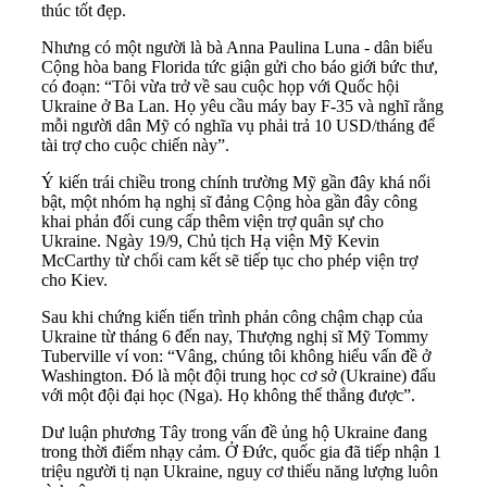
thúc tốt đẹp.
Nhưng có một người là bà Anna Paulina Luna - dân biểu
Cộng hòa bang Florida tức giận gửi cho báo giới bức thư,
có đoạn: “Tôi vừa trở về sau cuộc họp với Quốc hội
Ukraine ở Ba Lan. Họ yêu cầu máy bay F-35 và nghĩ rằng
mỗi người dân Mỹ có nghĩa vụ phải trả 10 USD/tháng để
tài trợ cho cuộc chiến này”.
Ý kiến trái chiều trong chính trường Mỹ gần đây khá nổi
bật, một nhóm hạ nghị sĩ đảng Cộng hòa gần đây công
khai phản đối cung cấp thêm viện trợ quân sự cho
Ukraine. Ngày 19/9, Chủ tịch Hạ viện Mỹ Kevin
McCarthy từ chối cam kết sẽ tiếp tục cho phép viện trợ
cho Kiev.
Sau khi chứng kiến tiến trình phản công chậm chạp của
Ukraine từ tháng 6 đến nay, Thượng nghị sĩ Mỹ Tommy
Tuberville ví von: “Vâng, chúng tôi không hiểu vấn đề ở
Washington. Đó là một đội trung học cơ sở (Ukraine) đấu
với một đội đại học (Nga). Họ không thể thắng được”.
Dư luận phương Tây trong vấn đề ủng hộ Ukraine đang
trong thời điểm nhạy cảm. Ở Đức, quốc gia đã tiếp nhận 1
triệu người tị nạn Ukraine, nguy cơ thiếu năng lượng luôn