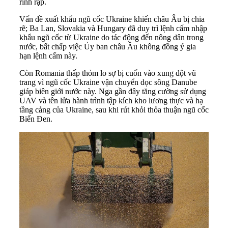
rình rập.
Vấn đề xuất khẩu ngũ cốc Ukraine khiến châu Âu bị chia
rẽ; Ba Lan, Slovakia và Hungary đã duy trì lệnh cấm nhập
khẩu ngũ cốc từ Ukraine do tác động đến nông dân trong
nước, bất chấp việc Ủy ban châu Âu không đồng ý gia
hạn lệnh cấm này.
Còn Romania thấp thỏm lo sợ bị cuốn vào xung đột vũ
trang vì ngũ cốc Ukraine vận chuyển dọc sông Danube
giáp biên giới nước này. Nga gần đây tăng cường sử dụng
UAV và tên lửa hành trình tập kích kho lương thực và hạ
tầng cảng của Ukraine, sau khi rút khỏi thỏa thuận ngũ cốc
Biển Đen.