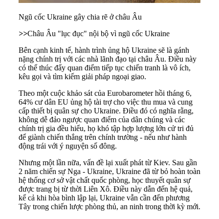
Ngũ cốc Ukraine gây chia rẽ ở châu Âu
>>
Châu Âu "lục đục" nội bộ vì ngũ cốc Ukraine
Bên cạnh kinh tế, hành trình ủng hộ Ukraine sẽ là gánh
nặng chính trị với các nhà lãnh đạo tại châu Âu. Điều này
có thể thúc đẩy quan điểm tiếp tục chiến tranh là vô ích,
kêu gọi và tìm kiếm giải pháp ngoại giao.
Theo một cuộc khảo sát của Eurobarometer hồi tháng 6,
64% cư dân EU ủng hộ tài trợ cho việc thu mua và cung
cấp thiết bị quân sự cho Ukraine. Điều đó có nghĩa rằng,
không dễ đảo ngược quan điểm của dân chúng và các
chính trị gia đều hiểu, họ khó tập hợp lượng lớn cử tri đủ
để giành chiến thắng trên chính trường - nếu như hành
động trái với ý nguyện số đông.
Nhưng một lần nữa, vấn đề lại xuất phát từ Kiev. Sau gần
2 năm chiến sự Nga - Ukraine, Ukraine đã từ bỏ hoàn toàn
hệ thống cơ sở vật chất quốc phòng, học thuyết quân sự
được trang bị từ thời Liên Xô. Điều này dẫn đến hệ quả,
kể cả khi hòa bình lập lại, Ukraine vẫn cần đến phương
Tây trong chiến lược phòng thủ, an ninh trong thời kỳ mới.