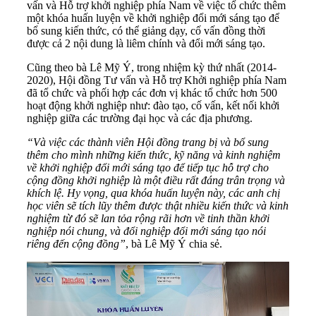
vấn và Hỗ trợ khởi nghiệp phía Nam về việc tổ chức thêm
một khóa huấn luyện về khởi nghiệp đổi mới sáng tạo để
bổ sung kiến thức, có thể giảng dạy, cố vấn đồng thời
được cả 2 nội dung là liêm chính và đổi mới sáng tạo.
Cũng theo bà Lê Mỹ Ý, trong nhiệm kỳ thứ nhất (2014-
2020), Hội đồng Tư vấn và Hỗ trợ Khởi nghiệp phía Nam
đã tổ chức và phối hợp các đơn vị khác tổ chức hơn 500
hoạt động khởi nghiệp như: đào tạo, cố vấn,
kết nối khởi
nghiệp
giữa các trường đại học và các địa phương.
“Và việc các thành viên Hội đồng trang bị và bổ sung
thêm cho mình những kiến thức, kỹ năng và kinh nghiệm
về khởi nghiệp đổi mới sáng tạo để tiếp tục hỗ trợ cho
cộng đồng khởi nghiệp là một điều rất đáng trân trọng và
khích lệ. Hy vọng, qua khóa huấn luyện này, các anh chị
học viên sẽ tích lũy thêm được thật nhiều kiến thức và kinh
nghiệm từ đó sẽ lan tỏa rộng rãi hơn về tinh thần khởi
nghiệp nói chung, và đổi nghiệp đổi mới sáng tạo nói
riêng đến cộng đồng”
, bà Lê Mỹ Ý chia sẻ.