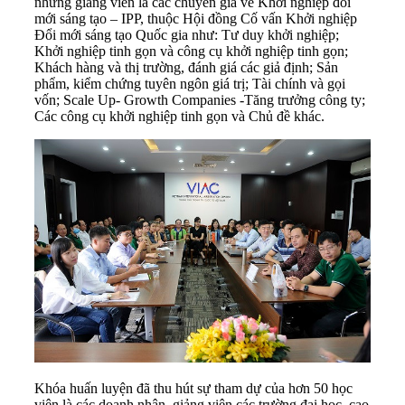
những giảng viên là các chuyên gia về
Khởi nghiệp đổi
mới sáng tạo
– IPP, thuộc Hội đồng Cố vấn Khởi nghiệp
Đổi mới sáng tạo Quốc gia như: Tư duy khởi nghiệp;
Khởi nghiệp tinh gọn và công cụ khởi nghiệp tinh gọn;
Khách hàng và thị trường, đánh giá các giả định; Sản
phẩm, kiểm chứng tuyên ngôn giá trị; Tài chính và gọi
vốn; Scale Up- Growth Companies -Tăng trưởng công ty;
Các công cụ khởi nghiệp tinh gọn và Chủ đề khác.
Khóa huấn luyện đã thu hút sự tham dự của hơn 50 học
viên là các doanh nhân, giảng viên các trường đại học, cao