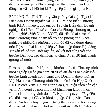
đẳng khu vực phía Nam cùng các thành viên của Hội
đồng Tư vấn và Hỗ trợ khởi nghiệp Quốc gia phía Nam.
Bà Lê Mỹ Ý – Phó Trưởng văn phòng đại diện Tạp chí
Diễn đàn Doanh nghiệp tại TP. HCM cho biết, Chương
trình Khởi nghiệp Quốc gia do Tạp chí Diễn đàn Doanh
nghiệp tổ chức dưới sự chỉ đạo của
Phòng Thương mại và
Công nghiệp Việt Nam
– VCCI, đã triển khai được rất
nhiều chương trình nhằm hỗ trợ cho phong trào Khởi
nghiệp ở nhiều địa phương, trong đó đã xây dựng được
một Hệ sinh thái khởi nghiệp và thành lập được Hội đồng
Tư vấn và hỗ trợ Khởi nghiệp, để kết nối cùng với các
trường Đại học, cao đẳng các tổ chức ở trên 30 tỉnh thành
tgrong cả nước.
Bước sang năm thứ 18, trong khuôn khổ của Chương trình
khởi nghiệp Quốc gia năm 2020 và dự án “Thúc đẩy môi
trường kinh doanh công bằng cho Doanh nghiệp mới tại
Việt Nam” của Chương trình Phát triển Liên Hợp Quốc
UNDP Việt Nam. Chương trình đã giới thiệu cách tiếp cận
và những công cụ mới cho một khái niệm không mới:
"liêm chính trong kinh doanh". Nội dung này hướng đến
các đối tượng là Cố vấn khởi nghiệp, Giảng viên Cao
đẳng/Đại học, chuyên gia đã từng tham gia các hoạt động
đào tạo, giảng dạy về khởi nghiệp với mục đích dành cho