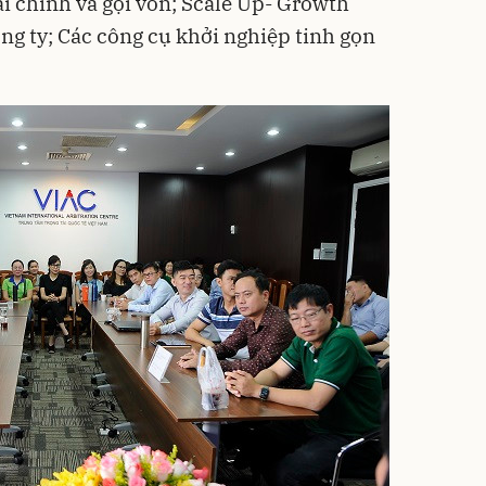
ài chính và gọi vốn; Scale Up- Growth
g ty; Các công cụ khởi nghiệp tinh gọn