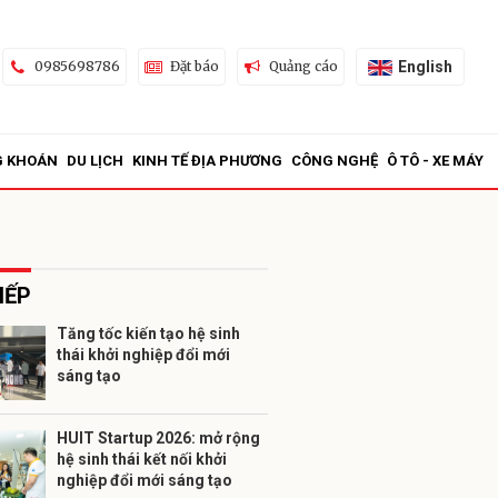
English
0985698786
Đặt báo
Quảng cáo
G KHOÁN
DU LỊCH
KINH TẾ ĐỊA PHƯƠNG
CÔNG NGHỆ
Ô TÔ - XE MÁY
IẾP
Tăng tốc kiến tạo hệ sinh
thái khởi nghiệp đổi mới
ửi
sáng tạo
HUIT Startup 2026: mở rộng
hệ sinh thái kết nối khởi
nghiệp đổi mới sáng tạo