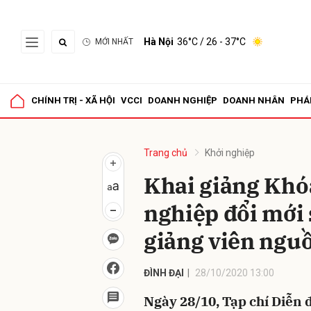
Hà Nội
36°C
/ 26 - 37°C
MỚI NHẤT
Gửi 
CHÍNH TRỊ - XÃ HỘI
VCCI
DOANH NGHIỆP
DOANH NHÂN
PHÁ
Trang chủ
Khởi nghiệp
Khai giảng Khó
nghiệp đổi mới 
giảng viên ngu
ĐÌNH ĐẠI
28/10/2020 13:00
Ngày 28/10, Tạp chí Diễn