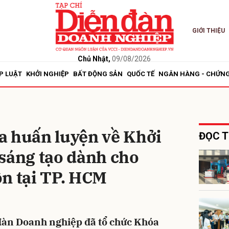
GIỚI THIỆU
bình luận
Chủ Nhật,
09/08/2026
P LUẬT
KHỞI NGHIỆP
BẤT ĐỘNG SẢN
QUỐC TẾ
NGÂN HÀNG - CHỨN
a huấn luyện về Khởi
ĐỌC T
sáng tạo dành cho
Hủy
G
ồn tại TP. HCM
 đàn Doanh nghiệp đã tổ chức Khóa