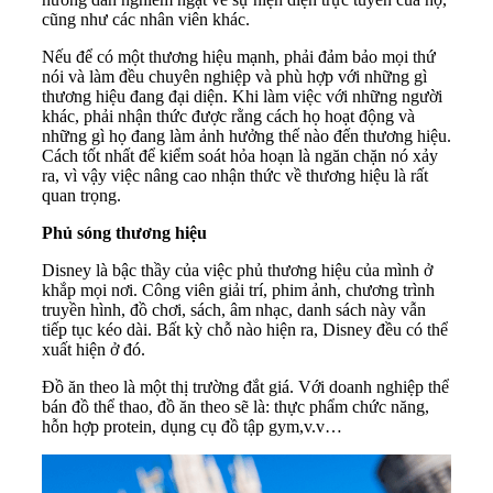
cũng như các nhân viên khác.
Nếu để có một thương hiệu mạnh, phải đảm bảo mọi thứ
nói và làm đều chuyên nghiệp và phù hợp với những gì
thương hiệu đang đại diện. Khi làm việc với những người
khác, phải nhận thức được rằng cách họ hoạt động và
những gì họ đang làm ảnh hưởng thế nào đến thương hiệu.
Cách tốt nhất để kiểm soát hỏa hoạn là ngăn chặn nó xảy
ra, vì vậy việc nâng cao nhận thức về thương hiệu là rất
quan trọng.
Phủ sóng thương hiệu
Disney là bậc thầy của việc phủ thương hiệu của mình ở
khắp mọi nơi. Công viên giải trí, phim ảnh, chương trình
truyền hình, đồ chơi, sách, âm nhạc, danh sách này vẫn
tiếp tục kéo dài. Bất kỳ chỗ nào hiện ra, Disney đều có thể
xuất hiện ở đó.
Đồ ăn theo là một thị trường đắt giá. Với doanh nghiệp thể
bán đồ thể thao, đồ ăn theo sẽ là: thực phẩm chức năng,
hỗn hợp protein, dụng cụ đồ tập gym,v.v…