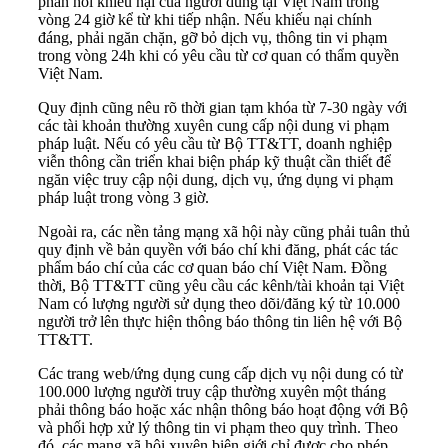
phản hồi khiếu nại của người dung tại Việt Nam trong
vòng 24 giờ kể từ khi tiếp nhận. Nếu khiếu nại chính
đáng, phải ngăn chặn, gỡ bỏ dịch vụ, thông tin vi phạm
trong vòng 24h khi có yêu cầu từ cơ quan có thẩm quyền
Việt Nam.
Quy định cũng nêu rõ thời gian tạm khóa từ 7-30 ngày với
các tài khoản thường xuyên cung cấp nội dung vi phạm
pháp luật. Nếu có yêu cầu từ Bộ TT&TT, doanh nghiệp
viễn thông cần triển khai biện pháp kỹ thuật cần thiết để
ngăn việc truy cập nội dung, dịch vụ, ứng dụng vi phạm
pháp luật trong vòng 3 giờ.
Ngoài ra, các nền tảng mạng xã hội này cũng phải tuân thủ
quy định về bản quyền với báo chí khi đăng, phát các tác
phẩm báo chí của các cơ quan báo chí Việt Nam. Đồng
thời, Bộ TT&TT cũng yêu cầu các kênh/tài khoản tại Việt
Nam có lượng người sử dụng theo dõi/đăng ký từ 10.000
người trở lên thực hiện thông báo thông tin liên hệ với Bộ
TT&TT.
Các trang web/ứng dụng cung cấp dịch vụ nội dung có từ
100.000 lượng người truy cập thường xuyên một tháng
phải thông báo hoặc xác nhận thông báo hoạt động với Bộ
và phối hợp xử lý thông tin vi phạm theo quy trình. Theo
đó, các mạng xã hội xuyên biên giới chỉ được cho phép