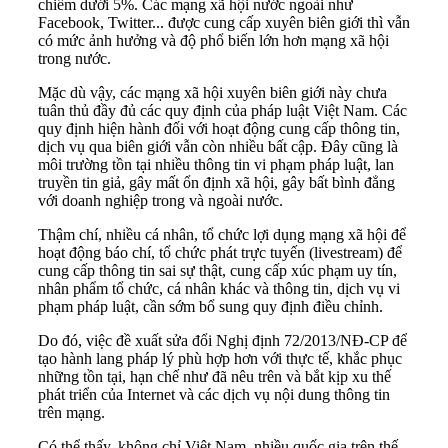
chiếm dưới 5%. Các mạng xã hội nước ngoài như
Facebook, Twitter... được cung cấp xuyên biên giới thì vẫn
có mức ảnh hưởng và độ phổ biến lớn hơn mạng xã hội
trong nước.
Mặc dù vậy, các mạng xã hội xuyên biên giới này chưa
tuân thủ đầy đủ các quy định của pháp luật Việt Nam. Các
quy định hiện hành đối với hoạt động cung cấp thông tin,
dịch vụ qua biên giới vẫn còn nhiều bất cập. Đây cũng là
môi trường tồn tại nhiều thông tin vi phạm pháp luật, lan
truyền tin giả, gây mất ổn định xã hội, gây bất bình đẳng
với doanh nghiệp trong và ngoài nước.
Thậm chí, nhiều cá nhân, tổ chức lợi dụng mạng xã hội để
hoạt động báo chí, tổ chức phát trực tuyến (livestream) để
cung cấp thông tin sai sự thật, cung cấp xúc phạm uy tín,
nhân phẩm tổ chức, cá nhân khác và thông tin, dịch vụ vi
phạm pháp luật, cần sớm bổ sung quy định điều chỉnh.
Do đó, việc đề xuất sửa đổi Nghị định 72/2013/NĐ-CP để
tạo hành lang pháp lý phù hợp hơn với thực tế, khắc phục
những tồn tại, hạn chế như đã nêu trên và bắt kịp xu thế
phát triển của Internet và các dịch vụ nội dung thông tin
trên mạng.
Có thể thấy, không chỉ Việt Nam, nhiều quốc gia trên thế