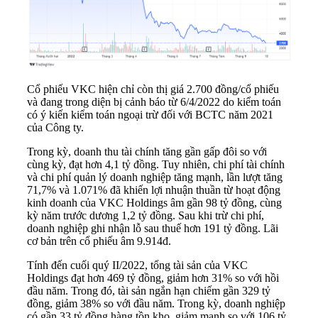
Cổ phiếu VKC hiện chỉ còn thị giá 2.700 đồng/cổ phiếu
và đang trong diện bị cảnh báo từ 6/4/2022 do kiểm toán
có ý kiến kiểm toán ngoại trừ đối với BCTC năm 2021
của Công ty.
Trong kỳ, doanh thu tài chính tăng gần gấp đôi so với
cùng kỳ, đạt hơn 4,1 tỷ đồng. Tuy nhiên, chi phí tài chính
và chi phí
quản lý doanh nghiệp
tăng mạnh, lần lượt tăng
71,7% và 1.071% đã khiến lợi nhuận thuần từ hoạt động
kinh doanh của VKC Holdings âm gần 98 tỷ đồng, cùng
kỳ năm trước dương 1,2 tỷ đồng. Sau khi trừ chi phí,
doanh nghiệp ghi nhận lỗ sau thuế hơn 191 tỷ đồng. Lãi
cơ bản trên cổ phiếu âm 9.914đ.
Tính đến cuối quý II/2022, tổng tài sản của VKC
Holdings đạt hơn 469 tỷ đồng, giảm hơn 31% so với hồi
đầu năm. Trong đó, tài sản ngắn hạn chiếm gần 329 tỷ
đồng, giảm 38% so với đầu năm. Trong kỳ, doanh nghiệp
có gần 33 tỷ đồng hàng tồn kho, giảm mạnh so với 106 tỷ