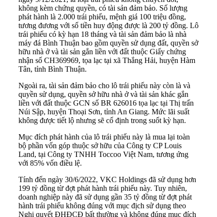
không kèm chứng quyền, có tài sản đảm bảo. Số lượng
phát hành là 2.000 trái phiếu, mệnh giá 100 triệu đồng,
tương đương với số tiền huy động được là 200 tỷ đồng. Lô
trái phiếu có kỳ hạn 18 tháng và tài sản đảm bảo là nhà
máy đá Bình Thuận bao gồm quyền sử dụng đất, quyền sở
hữu nhà ở và tài sản gắn liền với đất thuộc Giấy chứng
nhận số CH369969, tọa lạc tại xã Thắng Hải, huyện Hàm
Tân, tỉnh Bình Thuận.
Ngoài ra, tài sản đảm bảo cho lô trái phiếu này còn là và
quyền sử dụng, quyền sở hữu nhà ở và tài sản khác gắn
liền với đất thuộc GCN số BR 626016 tọa lạc tại Thị trấn
Núi Sập, huyện Thoại Sơn, tỉnh An Giang. Mức lãi suất
không được tiết lộ nhưng sẽ cố định trong suốt kỳ hạn.
Mục đích phát hành của lô trái phiếu này là mua lại toàn
bộ phần vốn góp thuộc sở hữu của Công ty CP Louis
Land, tại Công ty TNHH Toccoo Việt Nam, tương ứng
với 85% vốn điều lệ.
Tính đến ngày 30/6/2022, VKC Holdings đã sử dụng hơn
199 tỷ đồng từ đợt
phát hành trái phiếu
này. Tuy nhiên,
doanh nghiệp này đã sử dụng gần 35 tỷ đồng từ đợt phát
hành trái phiếu không đúng với mục địch sử dụng theo
Nghị quyết ĐHĐCĐ bất thường và không đúng mục đích