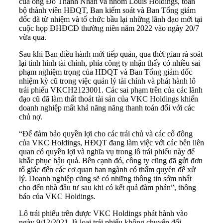
của ông Đỗ Thành Nhân và nhóm Louis Holdings, toàn
bộ thành viên HĐQT, Ban kiểm soát và Ban Tổng giám
đốc đã từ nhiệm và tổ chức bầu lại những lãnh đạo mới tại
cuộc họp ĐHĐCĐ thường niên năm 2022 vào ngày 20/7
vừa qua.
Sau khi Ban điều hành mới tiếp quản, qua thời gian rà soát
lại tình hình tài chính, phía công ty nhận thấy có nhiều sai
phạm nghiệm trọng của HĐQT và Ban Tổng giám đốc
nhiệm kỳ cũ trong việc quản lý tài chính và phát hành lô
trái phiếu VKCH2123001. Các sai phạm trên của các lãnh
đạo cũ đã làm thất thoát tài sản của VKC Holdings khiến
doanh nghiệp mất khả năng năng thanh toán đối với các
chủ nợ.
“Để đảm bảo quyền lợi cho các trái chủ và các cổ đông
của VKC Holdings, HĐQT đang làm việc với các bên liên
quan có quyền lợi và nghĩa vụ trong lô trái phiếu này để
khắc phục hậu quả. Bên cạnh đó, công ty cũng đã gửi đơn
tố giác đến các cơ quan ban ngành có thẩm quyền để xử
lý. Doanh nghiệp cũng sẽ có những thông tin sớm nhất
cho đến
nhà đầu tư
sau khi có kết quả đàm phán”, thông
báo của VKC Holdings.
Lô trái phiếu trên được VKC Holdings phát hành vào
ngày 9/12/2021, là loại trái phiếu không chuyển đổi,