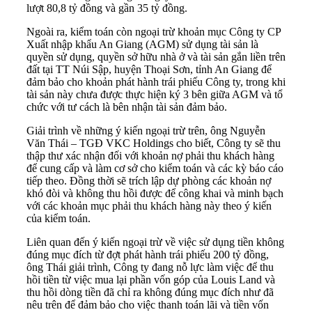
lượt 80,8 tỷ đồng và gần 35 tỷ đồng.
Ngoài ra, kiểm toán còn ngoại trừ khoản mục Công ty CP
Xuất nhập khẩu
An Giang (AGM) sử dụng tài sản là
quyền sử dụng, quyền sở hữu nhà ở và tài sản gắn liền trên
đất tại TT Núi Sập, huyện Thoại Sơn, tỉnh An Giang để
đảm bảo cho khoản phát hành trái phiếu Công ty, trong khi
tài sản này chưa được thực hiện ký 3 bên giữa AGM và tổ
chức với tư cách là bên nhận tài sản đảm bảo.
Giải trình về những ý kiến ngoại trừ trên, ông Nguyễn
Văn Thái – TGĐ VKC Holdings cho biết, Công ty sẽ thu
thập thư xác nhận đối với khoản nợ phải thu khách hàng
để cung cấp và làm cơ sở cho kiểm toán và các kỳ báo cáo
tiếp theo. Đồng thời sẽ trích lập dự phòng các khoản nợ
khó đòi và không thu hồi được để công khai và minh bạch
với các khoản mục phải thu khách hàng này theo ý kiến
của kiểm toán.
Liên quan đến ý kiến ngoại trừ về việc sử dụng tiền không
đúng mục đích từ đợt phát hành trái phiếu 200 tỷ đồng,
ông Thái giải trình, Công ty đang nỗ lực làm việc để thu
hồi tiền từ việc mua lại phần vốn góp của Louis Land và
thu hồi dòng tiền đã chỉ ra không đúng mục đích như đã
nêu trên để đảm bảo cho việc thanh toán lãi và tiền vốn