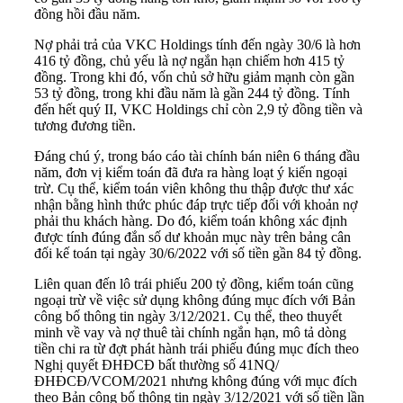
đồng hồi đầu năm.
Nợ phải trả của VKC Holdings tính đến ngày 30/6 là hơn
416 tỷ đồng, chủ yếu là nợ ngắn hạn chiếm hơn 415 tỷ
đồng. Trong khi đó, vốn chủ sở hữu giảm mạnh còn gần
53 tỷ đồng, trong khi đầu năm là gần 244 tỷ đồng. Tính
đến hết quý II, VKC Holdings chỉ còn 2,9 tỷ đồng tiền và
tương đương tiền.
Đáng chú ý, trong báo cáo tài chính bán niên 6 tháng đầu
năm, đơn vị kiểm toán đã đưa ra hàng loạt ý kiến ngoại
trừ. Cụ thể, kiểm toán viên không thu thập được thư xác
nhận bằng hình thức phúc đáp trực tiếp đối với khoản nợ
phải thu khách hàng. Do đó, kiểm toán không xác định
được tính đúng đắn số dư khoản mục này trên bảng cân
đối kế toán tại ngày 30/6/2022 với số tiền gần 84 tỷ đồng.
Liên quan đến lô trái phiếu 200 tỷ đồng, kiểm toán cũng
ngoại trừ về việc sử dụng không đúng mục đích với Bản
công bố thông tin ngày 3/12/2021. Cụ thể, theo thuyết
minh về vay và nợ thuê tài chính ngắn hạn, mô tả dòng
tiền chi ra từ đợt phát hành trái phiếu đúng mục đích theo
Nghị quyết ĐHĐCĐ bất thường số 41NQ/
ĐHĐCĐ/VCOM/2021 nhưng không đúng với mục đích
theo Bản công bố thông tin ngày 3/12/2021 với số tiền lần