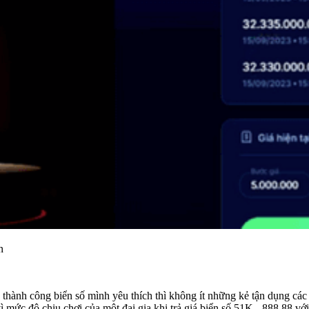
n
thành công biển số mình yêu thích thì không ít những kẻ tận dụng các cu
mức độ chịu chơi của một đại gia khi trả giá biển số 51K - 888.88 với 