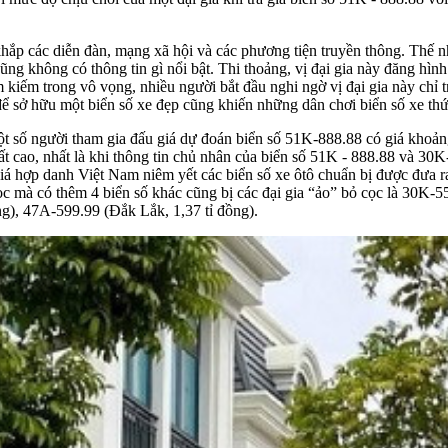
ắp các diễn đàn, mạng xã hội và các phương tiện truyền thông. Thế như
ũng không có thông tin gì nổi bật. Thi thoảng, vị đại gia này đăng hìn
ìm kiếm trong vô vọng, nhiều người bắt đầu nghi ngờ vị đại gia này chỉ 
để sở hữu một biển số xe đẹp cũng khiến những dân chơi biển số xe thứ
một số người tham gia đấu giá dự đoán biển số 51K-888.88 có giá khoản
rất cao, nhất là khi thông tin chủ nhân của biển số 51K - 888.88 và 30
á hợp danh Việt Nam niêm yết các biển số xe ôtô chuẩn bị được đưa ra đ
cọc mà có thêm 4 biển số khác cũng bị các đại gia “ảo” bỏ cọc là 30K-5
ng), 47A-599.99 (Đắk Lắk, 1,37 tỉ đồng).