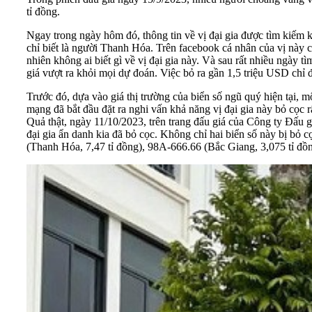
tỉ đồng.
Ngay trong ngày hôm đó, thông tin về vị đại gia được tìm kiếm kh
chỉ biết là người Thanh Hóa. Trên facebook cá nhân của vị này c
nhiên không ai biết gì về vị đại gia này. Và sau rất nhiều ngày t
giá vượt ra khỏi mọi dự đoán. Việc bỏ ra gần 1,5 triệu USD chỉ 
Trước đó, dựa vào giá thị trường của biển số ngũ quý hiện tại, 
mạng đã bắt đầu đặt ra nghi vấn khả năng vị đại gia này bỏ cọc 
Quả thật, ngày 11/10/2023, trên trang đấu giá của Công ty Đấu gi
đại gia ẩn danh kia đã bỏ cọc. Không chỉ hai biển số này bị bỏ 
(Thanh Hóa, 7,47 tỉ đồng), 98A-666.66 (Bắc Giang, 3,075 tỉ đồ