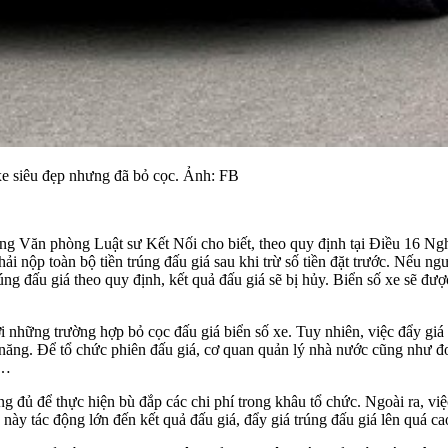
 xe siêu đẹp nhưng đã bỏ cọc. Ảnh: FB
 Văn phòng Luật sư Kết Nối cho biết, theo quy định tại Điều 16 Ngh
hải nộp toàn bộ tiền trúng đấu giá sau khi trừ số tiền đặt trước. Nếu ng
ng đấu giá theo quy định, kết quả đấu giá sẽ bị hủy. Biển số xe sẽ được
ới những trường hợp bỏ cọc đấu giá biển số xe. Tuy nhiên, việc đẩy giá t
năng. Để tổ chức phiên đấu giá, cơ quan quản lý nhà nước cũng như đơn
,…
ông đủ để thực hiện bù đắp các chi phí trong khâu tổ chức. Ngoài ra, v
này tác động lớn đến kết quả đấu giá, đẩy giá trúng đấu giá lên quá ca