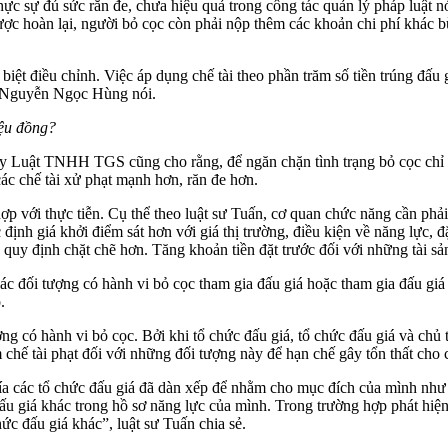
 sự đủ sức răn đe, chưa hiệu quả trong công tác quản lý pháp luật nó
ợc hoàn lại, người bỏ cọc còn phải nộp thêm các khoản chi phí khác bù
đặc biệt điều chỉnh. Việc áp dụng chế tài theo phần trăm số tiền trúng 
 sư Nguyễn Ngọc Hùng nói.
iệu đồng?
uật TNHH TGS cũng cho rằng, để ngăn chặn tình trạng bỏ cọc chỉ tr
ác chế tài xử phạt mạnh hơn, răn đe hơn.
hợp với thực tiễn. Cụ thể theo luật sư Tuấn, cơ quan chức năng cần phải
nh giá khởi điểm sát hơn với giá thị trường, điều kiện về năng lực, đặc 
quy định chặt chẽ hơn. Tăng khoản tiền đặt trước đối với những tài sản 
ác đối tượng có hành vi bỏ cọc tham gia đấu giá hoặc tham gia đấu giá 
.
ng có hành vi bỏ cọc. Bởi khi tổ chức đấu giá, tổ chức đấu giá và chủ t
chế tài phạt đối với những đối tượng này để hạn chế gây tổn thất cho c
ía các tổ chức đấu giá đã dàn xếp để nhằm cho mục đích của mình như c
đấu giá khác trong hồ sơ năng lực của mình. Trong trường hợp phát hiệ
ức đấu giá khác”, luật sư Tuấn chia sẻ.