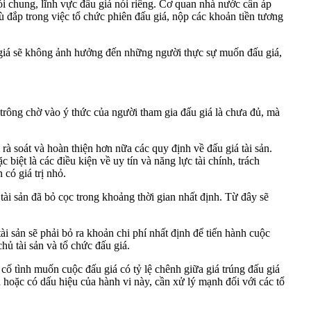
i chung, lĩnh vực đấu giá nói riêng. Cơ quan nhà nước cần áp
 đắp trong việc tổ chức phiên đấu giá, nộp các khoản tiền tương
đấu giá sẽ không ảnh hưởng đến những người thực sự muốn đấu giá,
ông chờ vào ý thức của người tham gia đấu giá là chưa đủ, mà
 rà soát và hoàn thiện hơn nữa các quy định về đấu giá tài sản.
biệt là các điều kiện về uy tín và năng lực tài chính, trách
có giá trị nhỏ.
tài sản đã bỏ cọc trong khoảng thời gian nhất định. Từ đây sẽ
ài sản sẽ phải bỏ ra khoản chi phí nhất định để tiến hành cuộc
hủ tài sản và tổ chức đấu giá.
ố tình muốn cuộc đấu giá có tỷ lệ chênh giữa giá trúng đấu giá
n hoặc có dấu hiệu của hành vi này, cần xử lý mạnh đối với các tổ