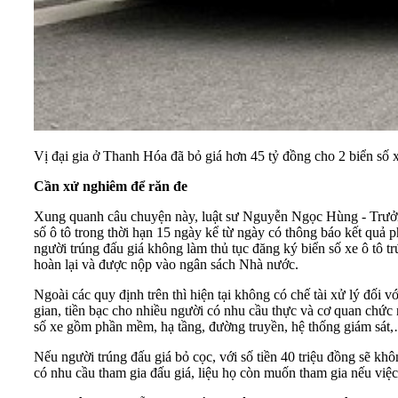
Vị đại gia ở Thanh Hóa đã bỏ giá hơn 45 tỷ đồng cho 2 biển số
Cần xử nghiêm để răn đe
Xung quanh câu chuyện này, luật sư Nguyễn Ngọc Hùng - Trưởng
số ô tô trong thời hạn 15 ngày kể từ ngày có thông báo kết quả p
người trúng đấu giá không làm thủ tục đăng ký biển số xe ô tô trú
hoàn lại và được nộp vào ngân sách Nhà nước.
Ngoài các quy định trên thì hiện tại không có chế tài xử lý đối v
gian, tiền bạc cho nhiều người có nhu cầu thực và cơ quan chức 
số xe gồm phần mềm, hạ tầng, đường truyền, hệ thống giám sát
Nếu người trúng đấu giá bỏ cọc, với số tiền 40 triệu đồng sẽ kh
có nhu cầu tham gia đấu giá, liệu họ còn muốn tham gia nếu việc 