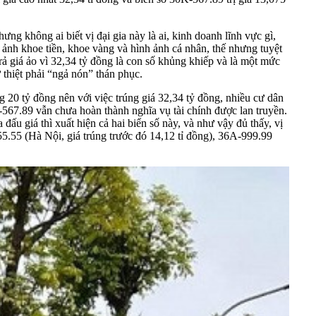
ng không ai biết vị đại gia này là ai, kinh doanh lĩnh vực gì,
h ảnh khoe tiền, khoe vàng và hình ảnh cá nhân, thế nhưng tuyệt
trả giá ảo vì 32,34 tỷ đồng là con số khủng khiếp và là một mức
 thiệt phải “ngả nón” thán phục.
g 20 tỷ đồng nên với việc trúng giá 32,34 tỷ đồng, nhiều cư dân
K-567.89 vẫn chưa hoàn thành nghĩa vụ tài chính được lan truyền.
ấu giá thì xuất hiện cả hai biển số này, và như vậy đủ thấy, vị
55.55 (Hà Nội, giá trúng trước đó 14,12 tỉ đồng), 36A-999.99