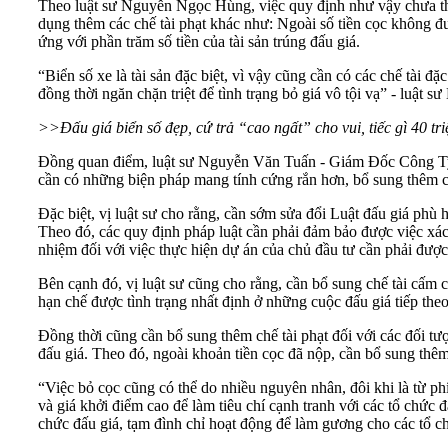
Theo luật sư Nguyễn Ngọc Hùng, việc quy định như vậy chưa thực
dụng thêm các chế tài phạt khác như: Ngoài số tiền cọc không đư
ứng với phần trăm số tiền của tài sản trúng đấu giá.
“Biển số xe là tài sản đặc biệt, vì vậy cũng cần có các chế tài 
đồng thời ngăn chặn triệt để tình trạng bỏ giá vô tội vạ” - luật
>>Đấu giá biển số đẹp, cứ trả “cao ngất” cho vui, tiếc gì 40 tr
Đồng quan điểm, luật sư Nguyễn Văn Tuấn - Giám Đốc Công Ty L
cần có những biện pháp mang tính cứng rắn hơn, bổ sung thêm c
Đặc biệt, vị luật sư cho rằng, cần sớm sửa đổi Luật đấu giá phù 
Theo đó, các quy định pháp luật cần phải đảm bảo được việc xác đị
nhiệm đối với việc thực hiện dự án của chủ đầu tư cần phải được 
Bên cạnh đó, vị luật sư cũng cho rằng, cần bổ sung chế tài cấm c
hạn chế được tình trạng nhất định ở những cuộc đấu giá tiếp theo
Đồng thời cũng cần bổ sung thêm chế tài phạt đối với các đối tượ
đấu giá. Theo đó, ngoài khoản tiền cọc đã nộp, cần bổ sung thêm 
“Việc bỏ cọc cũng có thể do nhiều nguyên nhân, đôi khi là từ ph
và giá khởi điểm cao để làm tiêu chí cạnh tranh với các tổ chức 
chức đấu giá, tạm đình chỉ hoạt động để làm gương cho các tổ ch