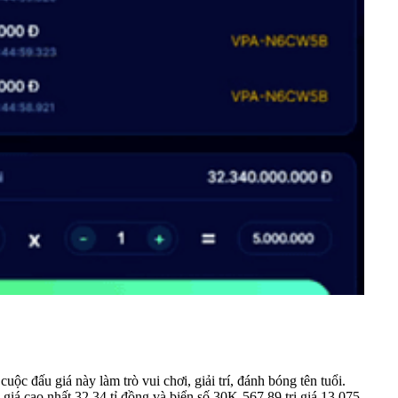
ộc đấu giá này làm trò vui chơi, giải trí, đánh bóng tên tuổi.
giá cao nhất 32,34 tỉ đồng và biển số 30K-567.89 trị giá 13,075