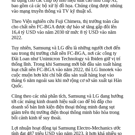
sử dụng cho các chip bộ nhớ hiệu suất cao như chip AI,
bao gồm cả các bộ xử lý đồ họa. Chúng cũng được nhúng
vào mạng truyền thông và TV kỹ thuật số.
Theo Viện nghiên cứu Fuji Chimera, thị trường toàn cầu
cho chất nền FC-BGA được dự báo sẽ tăng gấp đôi lên
16,4 tỷ USD vào năm 2030 từ mức 8 tỷ USD vào năm
2022.
Tuy nhiên,
Samsung
và LG đều là những người chơi đến
sau trong thị trường chất nền FC-BGA, nơi các công ty
Đài Loan như Unimicron Technology và Ibiden giữ vị trí
thống lĩnh. Trong khi Samsung mới bắt đầu sản xuất hàng
loạt chất nền FC-BGA vào năm 2022, thì LG Innotek vào
cuộc muộn hơn khi chỉ bắt đầu sản xuất hàng loạt vào
tháng 6 năm ngoái sau khi mở rộng cơ sở sản xuất tại Hàn
Quốc.
Cũng theo các nhà phân tích, Samsung và LG đang hướng
tới các mảng kinh doanh hiệu suất cao để bù đắp cho
doanh số bán linh kiện điện thoại thông minh đang sụt
giảm trên thị trường điện thoại thông minh bão hòa trong
bối cảnh kinh tế suy thoái.
Lợi nhuận hoạt động tại Samsung Electro-Mechanics ước
tính đạt 487 triệu USD vào năm 2023, ít hơn khá nhiều so