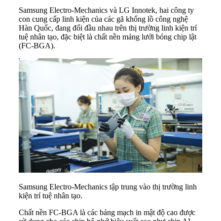
Samsung Electro-Mechanics và LG Innotek, hai công ty
con cung cấp linh kiện của các gã khổng lồ công nghệ
Hàn Quốc, đang đối đầu nhau trên thị trường linh kiện trí
tuệ nhân tạo, đặc biệt là
chất nền mảng lưới bóng chip lật
(FC-BGA).
Samsung Electro-Mechanics tập trung vào thị trường linh
kiện trí tuệ nhân tạo.
Chất nền FC-BGA là các bảng mạch in mật độ cao được