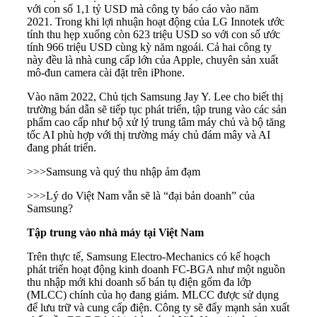
với con số 1,1 tỷ USD mà công ty báo cáo vào năm
2021. Trong khi lợi nhuận hoạt động của LG Innotek ước
tính thu hẹp xuống còn 623 triệu USD so với con số ước
tính 966 triệu USD cùng kỳ năm ngoái. Cả hai công ty
này đều là nhà cung cấp lớn của Apple, chuyên sản xuất
mô-đun camera cài đặt trên iPhone.
Vào năm 2022, Chủ tịch Samsung Jay Y. Lee cho biết thị
trường bán dẫn sẽ tiếp tục phát triển, tập trung vào các sản
phẩm cao cấp như bộ xử lý trung tâm máy chủ và bộ tăng
tốc AI phù hợp với thị trường máy chủ đám mây và AI
đang phát triển.
>>>
Samsung và quý thu nhập ảm đạm
>>>
Lý do Việt Nam vẫn sẽ là “đại bản doanh” của
Samsung?
Tập trung vào nhà máy tại Việt Nam
Trên thực tế, Samsung Electro-Mechanics có kế hoạch
phát triển hoạt động kinh doanh FC-BGA như một nguồn
thu nhập mới khi doanh số bán tụ điện gốm đa lớp
(MLCC) chính của họ đang giảm. MLCC được sử dụng
để lưu trữ và cung cấp điện. Công ty sẽ đẩy mạnh sản xuất