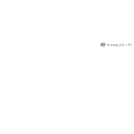
In trang
(Ctr + P)