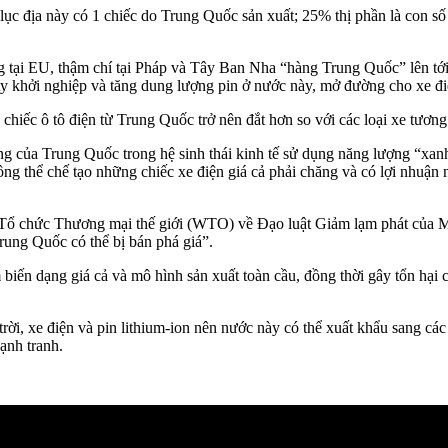
lục địa này có 1 chiếc do
Trung Quốc
sản xuất; 25% thị phần là con số 
tại EU, thậm chí tại Pháp và Tây Ban Nha “hàng Trung Quốc” lên tớ
y khởi nghiệp và tăng dung lượng pin ở nước này, mở đường cho xe điệ
hiếc ô tô điện từ Trung Quốc trở nên đắt hơn so với các loại xe tươ
óng của Trung Quốc trong hệ sinh thái kinh tế sử dụng năng lượng “x
ông thể chế tạo những chiếc xe điện giá cả phải chăng và có lợi nhuậ
Tổ chức Thương mại thế giới (WTO) về Đạo luật Giảm lạm phát của Mỹ
rung Quốc có thể bị bán phá giá”.
biến dạng giá cả và mô hình sản xuất toàn cầu, đồng thời gây tổn hại
rời, xe điện và pin lithium-ion nên nước này có thể xuất khẩu sang cá
ạnh tranh.