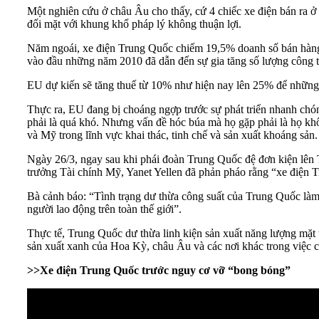
Một nghiên cứu ở châu Âu cho thấy, cứ 4 chiếc xe điện bán ra ở 
đối mặt với khung khổ pháp lý không thuận lợi.
Năm ngoái,
xe điện Trung Quốc
chiếm 19,5% doanh số bán hàng 
vào đầu những năm 2010 đã dẫn đến sự gia tăng số lượng công t
EU dự kiến sẽ tăng thuế từ 10% như hiện nay lên 25% để những c
Thực ra, EU đang bị choáng ngợp trước sự phát triển nhanh ch
phải là quá khó. Nhưng vấn đề hóc búa mà họ gặp phải là họ kh
và Mỹ trong lĩnh vực khai thác, tinh chế và sản xuất khoáng sản.
Ngày 26/3, ngay sau khi phái đoàn Trung Quốc đệ đơn kiện lên 
trưởng Tài chính Mỹ, Yanet Yellen đã phản pháo rằng “xe điện T
Bà cảnh báo: “Tình trạng dư thừa công suất của Trung Quốc làm 
người lao động trên toàn thế giới”.
Thực tế, Trung Quốc dư thừa linh kiện sản xuất năng lượng mặt t
sản xuất xanh của Hoa Kỳ, châu Âu và các nơi khác trong việc c
>>
Xe điện Trung Quốc trước nguy cơ vỡ “bong bóng”