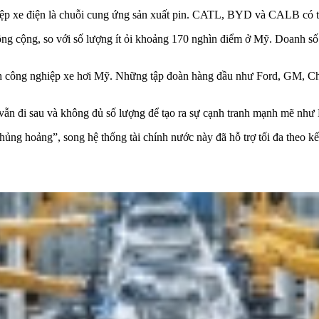
iệp xe điện là chuỗi cung ứng sản xuất pin. CATL, BYD và CALB có tổ
ng cộng, so với số lượng ít ỏi khoảng 170 nghìn điểm ở Mỹ. Doanh số 
ành công nghiệp xe hơi Mỹ. Những tập đoàn hàng đầu như Ford, GM, Ch
ện, vẫn đi sau và không đủ số lượng để tạo ra sự cạnh tranh mạnh m
ủng hoảng”, song hệ thống tài chính nước này đã hỗ trợ tối đa theo kế