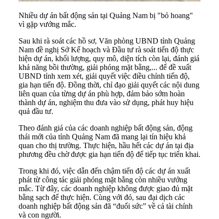
Nhiều dự án bất động sản tại Quảng Nam bị "bỏ hoang"
vì gặp vướng mắc.
Sau khi rà soát các hồ sơ, Văn phòng UBND tỉnh Quảng
Nam đề nghị Sở Kế hoạch và Đầu tư rà soát tiến độ thực
hiện dự án, khối lượng, quy mô, diện tích còn lại, đánh giá
khả năng bồi thường, giải phóng mặt bằng,... để đề xuất
UBND tỉnh xem xét, giải quyết việc điều chỉnh tiến độ,
gia hạn tiến độ
. Đồng thời, chỉ đạo giải quyết các nội dung
liên quan của từng dự án phù hợp, đảm bảo sớm hoàn
thành dự án, nghiệm thu đưa vào sử dụng, phát huy hiệu
quả đầu tư.
Theo đánh giá của các doanh nghiệp bất động sản, động
thái mới của tỉnh Quảng Nam đã mang lại tín hiệu khả
quan cho thị trường. Thực hiện, hầu hết các dự án tại địa
phương đều chờ được gia hạn tiến độ để tiếp tục triển khai.
Trong khi đó, việc dẫn đến chậm tiến độ các dự án xuất
phát từ công tác giải phóng mặt bằng còn nhiều vướng
mắc. Từ đây, các doanh nghiệp không được giao đủ mặt
bằng sạch để thực hiện. Cùng với đó, sau đại dịch các
doanh nghiệp bất động sản đã “đuối sức” về cả tài chính
và con người.