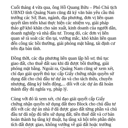
Cuối tháng 4 vừa qua, ông Hồ Quang Bửu – Phó Chủ tịch
UBND tỉnh Quảng Nam cũng đã ký văn bản yêu cầu thủ
trưởng các Sở, Ban, ngành, địa phương, đơn vị liên quan
quyết tâm triển khai thực hiện các nhiệm vụ, giải pháp
tháo gỡ khó khăn cho sản xuất, kinh doanh của người dân,
doanh nghiệp và nhà đầu tư. Trong đó, các đơn vị liên
quan sẽ rà soát các tồn tại, vướng mắc, khó khăn liên quan
đến công tác bồi thường, giải phóng mặt bằng, tái định cư
trên địa bàn tỉnh.
Đồng thời, các địa phương liên quan lập hồ sơ, thủ tục
giao đất, cho thuê đất sau khi đã được bồi thường, giải
phóng mặt bằng. Ngoài ra, Quảng Nam cũng sẽ xem xét,
chỉ đạo giải quyết thủ tục cấp Giấy chứng nhận quyền sử
dụng đất cho chủ đầu tư dự án và cho tách thửa, chuyển
nhượng, đăng ký biến động,... đối với các dự án đã hoàn
thành đầy đủ nghĩa vụ, pháp lý.
Cùng với đó là xem xét, chỉ đạo giải quyết cấp Giấy
chứng nhận quyền sử dụng đất theo Block cho chủ đầu tư
đối với các dự án nhà ở đã được giao đất từng phần và chủ
đầu tư đã nộp đủ tiền sử dụng đất, tiền thuê đất và cơ bản
hoàn thành hạ tầng kỹ thuật, hạ tầng xã hội trên phần diện
tích đất được giao, không vướng về giá đất hoặc trường