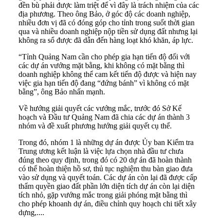
đền bù phải được làm triệt để vì đây là trách nhiệm của các
địa phương. Theo ông Bảo, ở góc độ các doanh nghiệp,
nhiều đơn vị đã có đóng góp cho tỉnh trong suốt thời gian
qua và nhiều doanh nghiệp nộp tiền sử dụng đất nhưng lại
không ra sổ được đã dẫn đến hàng loạt khó khăn, áp lực.
“Tỉnh Quảng Nam cần cho phép gia hạn tiến độ đối với
các dự án vướng mặt bằng, khi không có mặt bằng thì
doanh nghiệp không thể cam kết tiến độ được và hiện nay
việc gia hạn tiến độ đang “đứng bánh” vì không có mặt
bằng”, ông Bảo nhấn mạnh.
Về hướng giải quyết các vướng mắc, trước đó Sở Kế
hoạch và Đầu tư Quảng Nam đã chia các dự án thành 3
nhóm và đề xuất phương hướng giải quyết cụ thể.
Trong đó, nhóm 1 là những dự án được Ủy ban Kiểm tra
Trung ương kết luận là việc lựa chọn nhà đầu tư chưa
đúng theo quy định, trong đó có 20 dự án đã hoàn thành
có thể hoàn thiện hồ sơ, thủ tục nghiệm thu bàn giao đưa
vào sử dụng và quyết toán. Các dự án còn lại đã được cấp
thẩm quyền giao đất phần lớn diện tích dự án còn lại diện
tích nhỏ, gặp vướng mắc trong giải phóng mặt bằng thì
cho phép khoanh dự án, điều chỉnh quy hoạch chi tiết xây
dựng,....