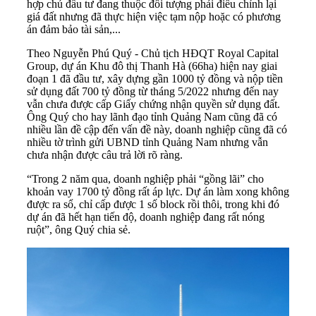
hợp chủ đầu tư đang thuộc đối tượng phải điều chỉnh lại
giá đất nhưng đã thực hiện việc tạm nộp hoặc có phương
án đảm bảo tài sản,...
Theo Nguyễn Phú Quý - Chủ tịch HĐQT Royal Capital
Group, dự án Khu đô thị Thanh Hà (66ha) hiện nay giai
đoạn 1 đã đầu tư, xây dựng gần 1000 tỷ đồng và nộp tiền
sử dụng đất 700 tỷ đồng từ tháng 5/2022 nhưng đến nay
vẫn chưa được cấp Giấy chứng nhận quyền sử dụng đất.
Ông Quý cho hay lãnh đạo tỉnh Quảng Nam cũng đã có
nhiều lần đề cập đến vấn đề này, doanh nghiệp cũng đã có
nhiều tờ trình gửi UBND tỉnh Quảng Nam nhưng vẫn
chưa nhận được câu trả lời rõ ràng.
“Trong 2 năm qua, doanh nghiệp phải “gồng lãi” cho
khoản vay 1700 tỷ đồng rất áp lực. Dự án làm xong không
được ra sổ, chỉ cấp được 1 số block rồi thôi, trong khi đó
dự án đã hết hạn tiến độ, doanh nghiệp đang rất nóng
ruột”, ông Quý chia sẻ.