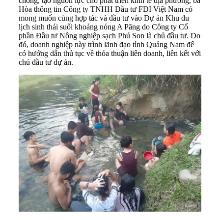
chóng, tạo nguồn lực cho phát triển kinh tế địa phương, bà
Hòa thông tin Công ty TNHH Đầu tư FDI Việt Nam có
mong muốn cùng hợp tác và đầu tư vào Dự án Khu
du
lịch sinh thái
suối khoáng nóng A Păng do Công ty Cổ
phần Đầu tư Nông nghiệp sạch Phú Son là chủ đầu tư. Do
đó, doanh nghiệp này trình lãnh đạo tỉnh Quảng Nam để
có hướng dẫn thủ tục về thỏa thuận liên doanh, liên kết với
chủ đầu tư dự án.