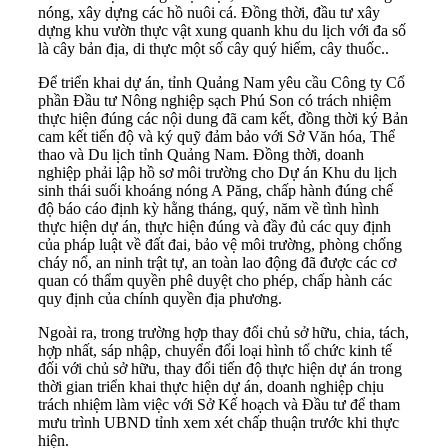
nóng, xây dựng các hồ nuôi cá. Đồng thời, đầu tư xây
dựng khu vườn thực vật xung quanh khu du lịch với đa số
là cây bản địa, di thực một số cây quý hiếm, cây thuốc..
Để triển khai dự án, tỉnh Quảng Nam yêu cầu Công ty Cổ
phần Đầu tư Nông nghiệp sạch Phú Son có trách nhiệm
thực hiện đúng các nội dung đã cam kết, đồng thời ký Bản
cam kết tiến độ và ký quỹ đảm bảo với Sở Văn hóa, Thể
thao và Du lịch tỉnh Quảng Nam. Đồng thời, doanh
nghiệp phải lập hồ sơ môi trường cho Dự án Khu du lịch
sinh thái suối khoáng nóng A Păng, chấp hành đúng chế
độ báo cáo định kỳ hằng tháng, quý, năm về tình hình
thực hiện dự án, thực hiện đúng và đầy đủ các quy định
của pháp luật về đất đai, bảo vệ môi trường, phòng chống
cháy nổ, an ninh trật tự, an toàn lao động đã được các cơ
quan có thẩm quyền phê duyệt cho phép, chấp hành các
quy định của chính quyền địa phương.
Ngoài ra, trong trường hợp thay đổi chủ sở hữu, chia, tách,
hợp nhất, sáp nhập, chuyển đổi loại hình tổ chức kinh tế
đối với chủ sở hữu, thay đổi tiến độ thực hiện dự án trong
thời gian triển khai thực hiện dự án, doanh nghiệp chịu
trách nhiệm làm việc với Sở Kế hoạch và Đầu tư để tham
mưu trình UBND tỉnh xem xét chấp thuận trước khi thực
hiện.