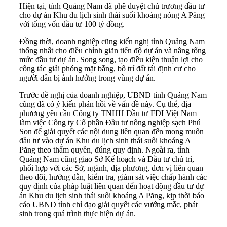
Hiện tại, tỉnh Quảng Nam đã phê duyệt chủ trương đầu tư
cho dự án Khu du lịch sinh thái suối khoáng nóng A Păng
với tổng vốn đầu tư 100 tỷ đồng.
Đồng thời, doanh nghiệp cũng kiến nghị tỉnh Quảng Nam
thống nhất cho điều chỉnh giãn tiến độ dự án và nâng tổng
mức đầu tư dự án. Song song, tạo điều kiện thuận lợi cho
công tác giải phóng mặt bằng, bố trí đất tái định cư cho
người dân bị ảnh hưởng trong vùng dự án.
Trước đề nghị của doanh nghiệp, UBND tỉnh Quảng Nam
cũng đã có ý kiến phản hồi về vấn đề này. Cụ thể, địa
phương yêu cầu Công ty TNHH Đầu tư FDI Việt Nam
làm việc Công ty Cổ phần Đầu tư nông nghiệp sạch Phú
Son để giải quyết các nội dung liên quan đến mong muốn
đầu tư vào dự án Khu du lịch sinh thái suối khoáng A
Păng theo thẩm quyền, đúng quy định. Ngoài ra, tỉnh
Quảng Nam cũng giao Sở Kế hoạch và Đầu tư chủ trì,
phối hợp với các Sở, ngành, địa phương, đơn vị liên quan
theo dõi, hướng dẫn, kiểm tra, giám sát việc chấp hành các
quy định của pháp luật liên quan đến hoạt động đầu tư dự
án Khu du lịch sinh thái suối khoáng A Păng, kịp thời báo
cáo UBND tỉnh chỉ đạo giải quyết các vướng mắc, phát
sinh trong quá trình thực hiện dự án.