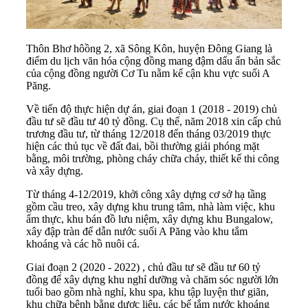
Thôn Bhơ hôồng 2, xã Sông Kôn, huyện Đông Giang là
điểm du lịch văn hóa cộng đồng mang đậm dấu ấn bản sắc
của cộng đồng người Cơ Tu nằm kế cận khu vực suối A
Păng.
Về tiến độ thực hiện dự án, giai đoạn 1 (2018 - 2019) chủ
đầu tư sẽ đầu tư 40 tỷ đồng. Cụ thể, năm 2018 xin cấp chủ
trương đầu tư, từ tháng 12/2018 đến tháng 03/2019 thực
hiện các thủ tục về đất đai, bồi thường giải phóng mặt
bằng, môi trường, phòng cháy chữa cháy, thiết kế thi công
và xây dựng.
Từ tháng 4-12/2019, khởi công xây dựng cơ sở hạ tầng
gồm cầu treo, xây dựng khu trung tâm, nhà làm việc, khu
ẩm thực, khu bán đồ lưu niệm, xây dựng khu Bungalow,
xây đập tràn để dẫn nước suối A Păng vào khu tắm
khoáng và các hồ nuôi cá.
Giai đoạn 2 (2020 - 2022) , chủ đầu tư sẽ đầu tư 60 tỷ
đồng để xây dựng khu nghỉ dưỡng và chăm sóc người lớn
tuổi bao gồm nhà nghỉ, khu spa, khu tập luyện thư giãn,
khu chữa bệnh bằng dược liệu, các bể tắm nước khoáng