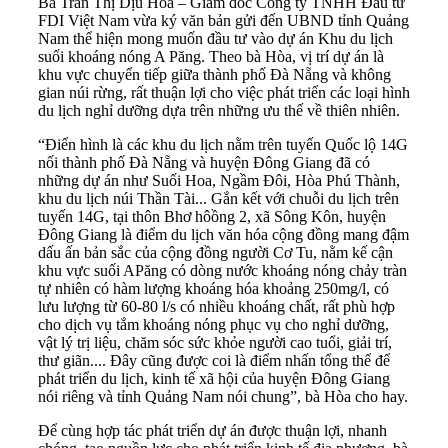
Bà Trần Thị Dịu Hòa – Giám đốc Công ty TNHH Đầu tư
FDI Việt Nam vừa ký văn bản gửi đến UBND tỉnh Quảng
Nam thể hiện mong muốn đầu tư vào dự án Khu du lịch
suối khoáng nóng A Păng. Theo bà Hòa, vị trí dự án là
khu vực chuyển tiếp giữa thành phố Đà Nẵng và không
gian núi rừng, rất thuận lợi cho việc phát triển các loại hình
du lịch nghỉ dưỡng dựa trên những ưu thế về thiên nhiên.
“Điển hình là các khu du lịch nằm trên tuyến Quốc lộ 14G
nối thành phố Đà Nẵng và huyện Đông Giang đã có
những dự án như Suối Hoa, Ngầm Đôi, Hòa Phú Thành,
khu du lịch núi Thần Tài... Gắn kết với chuỗi du lịch trên
tuyến 14G, tại thôn Bhơ hôồng 2, xã Sông Kôn, huyện
Đông Giang là điểm du lịch văn hóa cộng đồng mang đậm
dấu ấn bản sắc của cộng đồng người Cơ Tu, nằm kế cận
khu vực suối APăng có dòng nước khoáng nóng chảy tràn
tự nhiên có hàm lượng khoáng hóa khoảng 250mg/l, có
lưu lượng từ 60-80 l/s có nhiều khoáng chất, rất phù hợp
cho dịch vụ tắm khoáng nóng phục vụ cho nghỉ dưỡng,
vật lý trị liệu, chăm sóc sức khỏe người cao tuổi, giải trí,
thư giãn.... Đây cũng được coi là điểm nhấn tổng thể để
phát triển du lịch, kinh tế xã hội của huyện Đông Giang
nói riêng và tỉnh Quảng Nam nói chung”, bà Hòa cho hay.
Để cùng hợp tác phát triển dự án được thuận lợi, nhanh