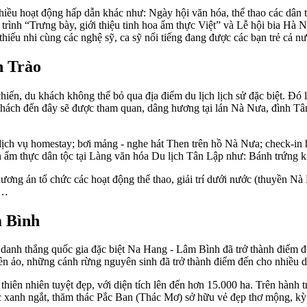
iều hoạt động hấp dẫn khác như: Ngày hội văn hóa, thể thao các dân 
rình “Trưng bày, giới thiệu tinh hoa ẩm thực Việt” và Lễ hội bia Hà N
ếu nhi cùng các nghệ sỹ, ca sỹ nổi tiếng đang được các bạn trẻ cả nư
n Trào
ến, du khách không thể bỏ qua địa điểm du lịch lịch sử đặc biệt. Đó 
u khách đến đây sẽ được tham quan, dâng hương tại lán Nà Nưa, đình Tâ
 dịch vụ homestay; bơi mảng - nghe hát Then trên hồ Nà Nưa; check-in 
 ẩm thực dân tộc tại Làng văn hóa Du lịch Tân Lập như: Bánh trứng k
ương án tổ chức các hoạt động thể thao, giải trí dưới nước (thuyền N
)…
m Bình
danh thắng quốc gia đặc biệt Na Hang - Lâm Bình đã trở thành điểm đế
ền ảo, những cánh rừng nguyên sinh đã trở thành điểm đến cho nhiều 
iên nhiên tuyệt đẹp, với diện tích lên đến hơn 15.000 ha. Trên hành t
 xanh ngắt, thăm thác Pắc Ban (Thác Mơ) sở hữu vẻ đẹp thơ mộng, kỳ ả