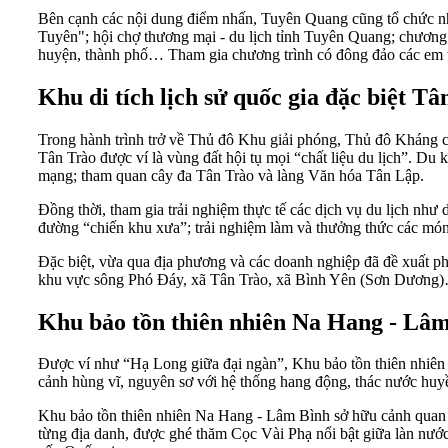
Bên cạnh các nội dung điểm nhấn, Tuyên Quang cũng tổ chức nh
Tuyên"; hội chợ thương mại - du lịch tỉnh Tuyên Quang; chương t
huyện, thành phố… Tham gia chương trình có đông đảo các em thi
Khu di tích lịch sử quốc gia đặc biệt Tâ
Trong hành trình trở về Thủ đô Khu giải phóng, Thủ đô Kháng chi
Tân Trào được ví là vùng đất hội tụ mọi “chất liệu du lịch”. D
mạng; tham quan cây đa Tân Trào và làng Văn hóa Tân Lập.
Đồng thời, tham gia trải nghiệm thực tế các dịch vụ du lịch như
đường “chiến khu xưa”; trải nghiệm làm và thưởng thức các món
Đặc biệt, vừa qua địa phương và các doanh nghiệp đã đề xuất ph
khu vực sông Phó Đáy, xã Tân Trào, xã Bình Yên (Sơn Dương
Khu bảo tồn thiên nhiên Na Hang - Lâ
Được ví như “Hạ Long giữa đại ngàn”, Khu bảo tồn thiên nhiên 
cảnh hùng vĩ, nguyên sơ với hệ thống hang động, thác nước huy
Khu bảo tồn thiên nhiên Na Hang - Lâm Bình sở hữu cảnh quan th
từng địa danh, được ghé thăm Cọc Vài Phạ nổi bật giữa làn nước