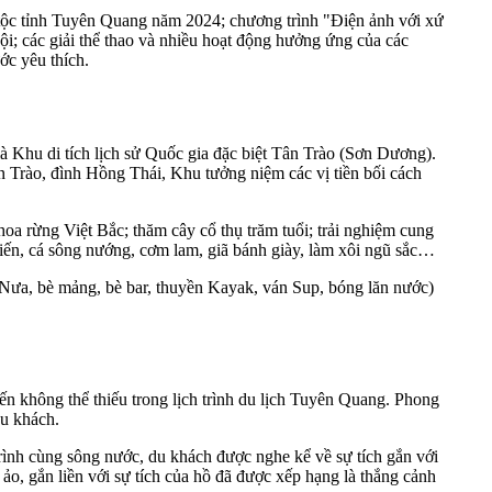
tộc tỉnh Tuyên Quang năm 2024; chương trình "Điện ảnh với xứ
ội; các giải thể thao và nhiều hoạt động hưởng ứng của các
ớc yêu thích.
là Khu di tích lịch sử Quốc gia đặc biệt Tân Trào (Sơn Dương).
n Trào, đình Hồng Thái, Khu tưởng niệm các vị tiền bối cách
hoa rừng Việt Bắc; thăm cây cổ thụ trăm tuổi; trải nghiệm cung
iến, cá sông nướng, cơm lam, giã bánh giày, làm xôi ngũ sắc…
à Nưa, bè mảng, bè bar, thuyền Kayak, ván Sup, bóng lăn nước)
n không thể thiếu trong lịch trình du lịch Tuyên Quang. Phong
du khách.
rình cùng sông nước, du khách được nghe kể về sự tích gắn với
o, gắn liền với sự tích của hồ đã được xếp hạng là thắng cảnh