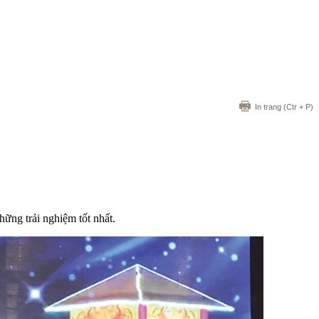
In trang
(Ctr + P)
ững trải nghiệm tốt nhất.