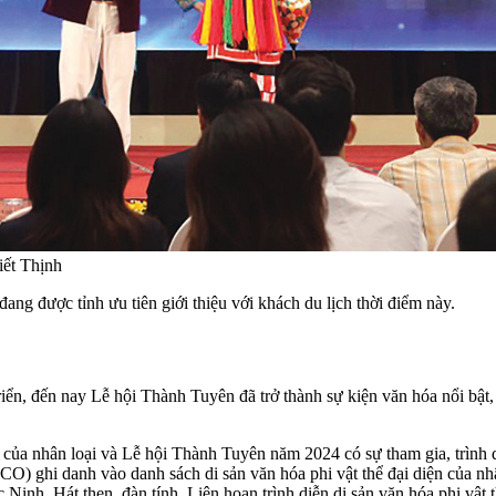
iết Thịnh
đang được tỉnh ưu tiên giới thiệu với khách du lịch thời điểm này.
iển, đến nay Lễ hội Thành Tuyên đã trở thành sự kiện văn hóa nổi bật,
n của nhân loại và Lễ hội Thành Tuyên năm 2024 có sự tham gia, trình 
ghi danh vào danh sách di sản văn hóa phi vật thể đại diện của nhân
nh, Hát then, đàn tính. Liên hoan trình diễn di sản văn hóa phi vật th