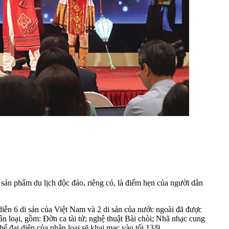
 sản phẩm du lịch độc đáo, riêng có, là điểm hẹn của người dân
diễn 6 di sản của Việt Nam và 2 di sản của nước ngoài đã được
 loại, gồm: Đờn ca tài tử; nghệ thuật Bài chòi; Nhã nhạc cung
ể đại diện của nhân loại sẽ khai mạc vào tối 13/9.