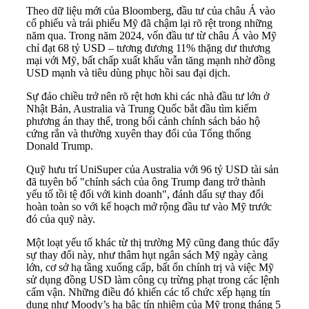
Theo dữ liệu mới của Bloomberg, đầu tư của châu Á vào
cổ phiếu và trái phiếu Mỹ đã chậm lại rõ rệt trong những
năm qua. Trong năm 2024, vốn đầu tư từ châu Á vào Mỹ
chỉ đạt 68 tỷ USD – tương đương 11% thặng dư thương
mại với Mỹ, bất chấp xuất khẩu vẫn tăng mạnh nhờ đồng
USD mạnh và tiêu dùng phục hồi sau đại dịch.
Sự đảo chiều trở nên rõ rệt hơn khi các nhà đầu tư lớn ở
Nhật Bản, Australia và Trung Quốc bắt đầu tìm kiếm
phương án thay thế, trong bối cảnh chính sách bảo hộ
cứng rắn và thường xuyên thay đổi của Tổng thống
Donald Trump.
Quỹ hưu trí UniSuper của Australia với 96 tỷ USD tài sản
đã tuyên bố "chính sách của ông Trump đang trở thành
yếu tố tồi tệ đối với kinh doanh", đánh dấu sự thay đổi
hoàn toàn so với kế hoạch mở rộng đầu tư vào Mỹ trước
đó của quỹ này.
Một loạt yếu tố khác từ thị trường Mỹ cũng đang thúc đẩy
sự thay đổi này, như thâm hụt ngân sách Mỹ ngày càng
lớn, cơ sở hạ tầng xuống cấp, bất ổn chính trị và việc Mỹ
sử dụng đồng USD làm công cụ trừng phạt trong các lệnh
cấm vận. Những điều đó khiến các tổ chức xếp hạng tín
dụng như Moody’s hạ bậc tín nhiệm của Mỹ trong tháng 5