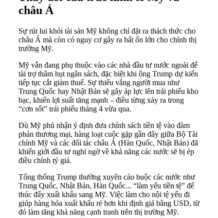
châu Á
Sự rút lui khỏi tài sản Mỹ không chỉ đặt ra thách thức cho
châu Á mà còn có nguy cơ gây ra bất ổn lớn cho chính thị
trường Mỹ.
Mỹ vẫn đang phụ thuộc vào các nhà đầu tư nước ngoài để
tài trợ thâm hụt ngân sách, đặc biệt khi ông Trump dự kiến
tiếp tục cắt giảm thuế. Sự thiếu vắng người mua như
Trung Quốc hay Nhật Bản sẽ gây áp lực lên trái phiếu kho
bạc, khiến lợi suất tăng mạnh – điều từng xảy ra trong
“cơn sốt” trái phiếu tháng 4 vừa qua.
Dù Mỹ phủ nhận ý định đưa chính sách tiền tệ vào đàm
phán thương mại, hàng loạt cuộc gặp gần đây giữa Bộ Tài
chính Mỹ và các đối tác châu Á (Hàn Quốc, Nhật Bản) đã
khiến giới đầu tư nghi ngờ về khả năng các nước sẽ bị ép
điều chỉnh tỷ giá.
Tổng thống Trump thường xuyên cáo buộc các nước như
Trung Quốc, Nhật Bản, Hàn Quốc... “làm yếu tiền tệ” để
thúc đẩy xuất khẩu sang Mỹ. Việc làm cho nội tệ yếu đi
giúp hàng hóa xuất khẩu rẻ hơn khi định giá bằng USD, từ
đó làm tăng khả năng cạnh tranh trên thị trường Mỹ.