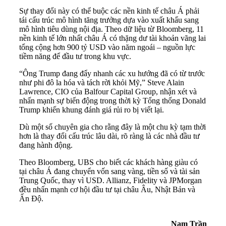
Sự thay đổi này có thể buộc các nền kinh tế châu Á phải
tái cấu trúc mô hình tăng trưởng dựa vào xuất khẩu sang
mô hình tiêu dùng nội địa. Theo dữ liệu từ Bloomberg, 11
nền kinh tế lớn nhất châu Á có thặng dư tài khoản vãng lai
tổng cộng hơn 900 tỷ USD vào năm ngoái – nguồn lực
tiềm năng để đầu tư trong khu vực.
“Ông Trump đang đẩy nhanh các xu hướng đã có từ trước
như phi đô la hóa và tách rời khỏi Mỹ,” Steve Alain
Lawrence, CIO của Balfour Capital Group, nhận xét và
nhấn mạnh sự biến động trong thời kỳ Tổng thống Donald
Trump khiến khung đánh giá rủi ro bị viết lại.
Dù một số chuyên gia cho rằng đây là một chu kỳ tạm thời
hơn là thay đổi cấu trúc lâu dài, rõ ràng là các nhà đầu tư
đang hành động.
Theo Bloomberg, UBS cho biết các khách hàng giàu có
tại châu Á đang chuyển vốn sang vàng, tiền số và tài sản
Trung Quốc, thay vì USD. Allianz, Fidelity và JPMorgan
đều nhấn mạnh cơ hội đầu tư tại châu Âu, Nhật Bản và
Ấn Độ.
Nam Trần