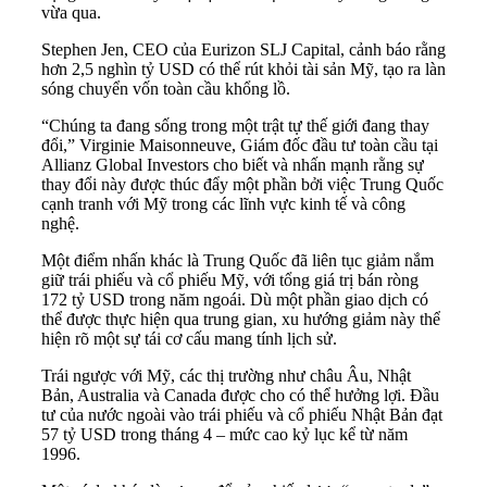
vừa qua.
Stephen Jen, CEO của Eurizon SLJ Capital, cảnh báo rằng
hơn 2,5 nghìn tỷ USD có thể rút khỏi tài sản Mỹ, tạo ra làn
sóng chuyển vốn toàn cầu khổng lồ.
“Chúng ta đang sống trong một trật tự thế giới đang thay
đổi,” Virginie Maisonneuve, Giám đốc đầu tư toàn cầu tại
Allianz Global Investors cho biết và nhấn mạnh rằng sự
thay đổi này được thúc đẩy một phần bởi việc Trung Quốc
cạnh tranh với Mỹ trong các lĩnh vực kinh tế và công
nghệ.
Một điểm nhấn khác là Trung Quốc đã liên tục giảm nắm
giữ trái phiếu và cổ phiếu Mỹ, với tổng giá trị bán ròng
172 tỷ USD trong năm ngoái. Dù một phần giao dịch có
thể được thực hiện qua trung gian, xu hướng giảm này thể
hiện rõ một sự tái cơ cấu mang tính lịch sử.
Trái ngược với Mỹ, các thị trường như châu Âu, Nhật
Bản, Australia và Canada được cho có thể hưởng lợi. Đầu
tư của nước ngoài vào trái phiếu và cổ phiếu Nhật Bản đạt
57 tỷ USD trong tháng 4 – mức cao kỷ lục kể từ năm
1996.