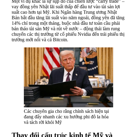
Một ví dụ khác là sự sụp đổ của chiến lược “carry trade” –
vay đồng yên Nhật lãi suất thấp để đầu tư vào tài sản lợi
suất cao hơn tại Mỹ. Khi Ngân hàng Trung ương Nhật
Bản bắt đầu tăng lãi suất vào năm ngoái, đồng yên đã tăng
14% chỉ trong một tháng, buộc nhà đầu tư toàn cầu phải
bán tháo tài sản Mỹ và rút về nước – động thái làm rung
chuyển các thị trường từ cổ phiếu Nvidia đến trái phiếu thị
trường mới nổi và cả Bitcoin.
Các chuyên gia cho rằng chính sách hiện tại
đang đẩy nhanh các xu hướng phi đô la hóa
và tách rời khỏi Mỹ
Thay đổi cấu trúc kinh tế Mỹ và