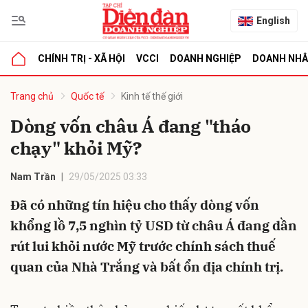
English
CHÍNH TRỊ - XÃ HỘI
VCCI
DOANH NGHIỆP
DOANH NH
bình luận
Trang chủ
Quốc tế
Kinh tế thế giới
Dòng vốn châu Á đang "tháo
chạy" khỏi Mỹ?
Nam Trần
29/05/2025 03:33
Đã có những tín hiệu cho thấy dòng vốn
khổng lồ 7,5 nghìn tỷ USD từ châu Á đang dần
Hủy
G
rút lui khỏi nước Mỹ trước chính sách thuế
quan của Nhà Trắng và bất ổn địa chính trị.