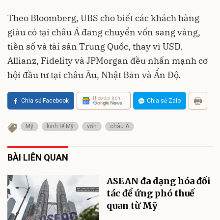
Theo Bloomberg, UBS cho biết các khách hàng
giàu có tại châu Á đang chuyển vốn sang vàng,
tiền số và tài sản Trung Quốc, thay vì USD.
Allianz, Fidelity và JPMorgan đều nhấn mạnh cơ
hội đầu tư tại châu Âu, Nhật Bản và Ấn Độ.
Theo dõi trên
Chia sẻ Facebook
Chia sẻ Zalo
Mỹ
kinh tế Mỹ
vốn
châu Á
BÀI LIÊN QUAN
ASEAN đa dạng hóa đối
tác để ứng phó thuế
quan từ Mỹ