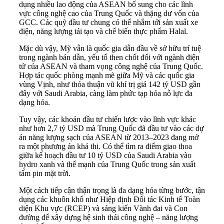
dụng nhiều lao động của ASEAN bổ sung cho các lĩnh
vực công nghệ cao của Trung Quốc và thặng dư vốn của
GCC. Các quỹ đầu tư chung có thể nhắm tới sản xuất xe
điện, năng lượng tái tạo và chế biến thực phẩm Halal.
Mặc dù vậy, Mỹ vẫn là quốc gia dẫn đầu về sở hữu trí tuệ
trong ngành bán dẫn, yếu tố then chốt đối với ngành điện
tử của ASEAN và tham vọng công nghệ của Trung Quốc.
Hợp tác quốc phòng mạnh mẽ giữa Mỹ và các quốc gia
vùng Vịnh, như thỏa thuận vũ khí trị giá 142 tỷ USD gần
đây với Saudi Arabia, càng làm phức tạp hóa nỗ lực đa
dạng hóa.
Tuy vậy, các khoản đầu tư chiến lược vào lĩnh vực khác
như hơn 2,7 tỷ USD mà Trung Quốc đã đầu tư vào các dự
án năng lượng sạch của ASEAN từ 2013–2023 đang mở
ra một phương án khả thi. Có thể tìm ra điểm giao thoa
giữa kế hoạch đầu tư 10 tỷ USD của Saudi Arabia vào
hydro xanh và thế mạnh của Trung Quốc trong sản xuất
tấm pin mặt trời.
Một cách tiếp cận thận trọng là đa dạng hóa từng bước, tận
dụng các khuôn khổ như Hiệp định Đối tác Kinh tế Toàn
diện Khu vực (RCEP) và sáng kiến Vành đai và Con
đường để xây dựng hệ sinh thái công nghệ – năng lượng