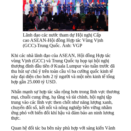
Lãnh đạo các nước tham dự Hội nghị Cấp
cao ASEAN-Hội đồng Hợp tác Vùng Vịnh
(GCC)-Trung Quốc. Ảnh: VGP
Khi các nhà lãnh đạo của ASEAN, Hội đồng Hợp tác
vùng Vịnh (GCC) và Trung Quốc tụ họp tại hội nghị
thượng đỉnh đầu tiên ở Kuala Lumpur vào tuần trước đã
thu hút sự chú ý trên toàn cầu vì ba cường quốc kinh tế
này đại diện cho hơn 2 tỷ người và một nền kinh tế tổng
hợp gần 25.000 tỷ USD.
Nhấn mạnh sự hợp tác sâu rộng hơn trong lĩnh vực thương
mại, chuỗi cung ứng, hạ tầng và tài chính, hội nghị tập
trung vào các lĩnh vực then chốt như năng lượng xanh,
chuyển đổi số, kết nối và nông nghiệp bền vững nhằm
ứng phó với biến đổi khí hậu và đảm bảo an ninh lương
thực.
Quan hệ đối tác ba bên này phù hợp với sáng kiến Vành