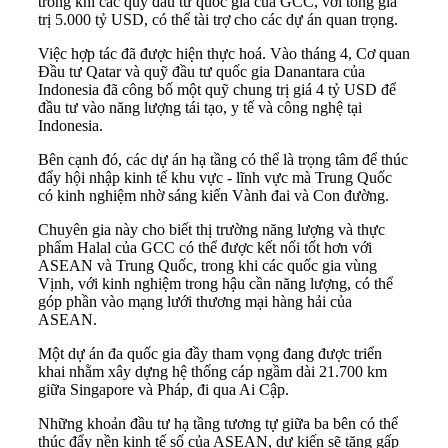
trong khi các quỹ đầu tư quốc gia của GCC, với tổng giá
trị 5.000 tỷ USD, có thể tài trợ cho các dự án quan trọng.
Việc hợp tác đã được hiện thực hoá. Vào tháng 4, Cơ quan
Đầu tư Qatar và quỹ đầu tư quốc gia Danantara của
Indonesia đã công bố một quỹ chung trị giá 4 tỷ USD để
đầu tư vào năng lượng tái tạo, y tế và công nghệ tại
Indonesia.
Bên cạnh đó, các dự án hạ tầng có thể là trọng tâm để thúc
đẩy hội nhập kinh tế khu vực - lĩnh vực mà Trung Quốc
có kinh nghiệm nhờ sáng kiến Vành đai và Con đường.
Chuyên gia này cho biết thị trường năng lượng và thực
phẩm Halal của GCC có thể được kết nối tốt hơn với
ASEAN và Trung Quốc, trong khi các quốc gia vùng
Vịnh, với kinh nghiệm trong hậu cần năng lượng, có thể
góp phần vào mạng lưới thương mại hàng hải của
ASEAN.
Một dự án đa quốc gia đầy tham vọng đang được triển
khai nhằm xây dựng hệ thống cáp ngầm dài 21.700 km
giữa Singapore và Pháp, đi qua Ai Cập.
Những khoản đầu tư hạ tầng tương tự giữa ba bên có thể
thúc đẩy nền kinh tế số của ASEAN, dự kiến sẽ tăng gấp