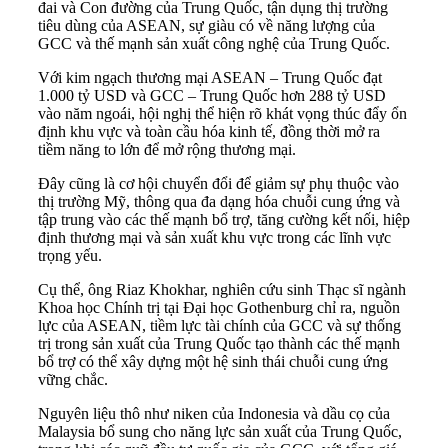
đai và Con đường của Trung Quốc, tận dụng thị trường
tiêu dùng của ASEAN, sự giàu có về năng lượng của
GCC và thế mạnh sản xuất công nghệ của Trung Quốc.
Với kim ngạch thương mại ASEAN – Trung Quốc đạt
1.000 tỷ USD và GCC – Trung Quốc hơn 288 tỷ USD
vào năm ngoái, hội nghị thể hiện rõ khát vọng thúc đẩy ổn
định khu vực và toàn cầu hóa kinh tế, đồng thời mở ra
tiềm năng to lớn để mở rộng thương mại.
Đây cũng là cơ hội chuyển đổi để giảm sự phụ thuộc vào
thị trường Mỹ, thông qua đa dạng hóa chuỗi cung ứng và
tập trung vào các thế mạnh bổ trợ, tăng cường kết nối, hiệp
định thương mại và sản xuất khu vực trong các lĩnh vực
trọng yếu.
Cụ thể, ông Riaz Khokhar, nghiên cứu sinh Thạc sĩ ngành
Khoa học Chính trị tại Đại học Gothenburg chỉ ra, nguồn
lực của ASEAN, tiềm lực tài chính của GCC và sự thống
trị trong sản xuất của Trung Quốc tạo thành các thế mạnh
bổ trợ có thể xây dựng một hệ sinh thái chuỗi cung ứng
vững chắc.
Nguyên liệu thô như niken của Indonesia và dầu cọ của
Malaysia bổ sung cho năng lực sản xuất của Trung Quốc,