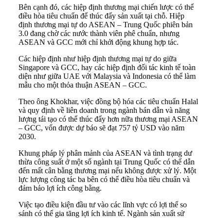
Bên cạnh đó, các hiệp định thương mại chiến lược có thể
điều hòa tiêu chuẩn để thúc đẩy sản xuất tại chỗ. Hiệp
định thương mại tự do ASEAN – Trung Quốc phiên bản
3.0 đang chờ các nước thành viên phê chuẩn, nhưng
ASEAN và GCC mới chỉ khởi động khung hợp tác.
Các hiệp định như hiệp định thương mại tự do giữa
Singapore và GCC, hay các hiệp định đối tác kinh tế toàn
diện như giữa UAE với Malaysia và Indonesia có thể làm
mẫu cho một thỏa thuận ASEAN – GCC.
Theo ông Khokhar, việc đồng bộ hóa các tiêu chuẩn Halal
và quy định về liên doanh trong ngành bán dẫn và năng
lượng tái tạo có thể thúc đẩy hơn nữa thương mại ASEAN
– GCC, vốn được dự báo sẽ đạt 757 tỷ USD vào năm
2030.
Khung pháp lý phân mảnh của ASEAN và tình trạng dư
thừa công suất ở một số ngành tại Trung Quốc có thể dẫn
đến mất cân bằng thương mại nếu không được xử lý. Một
lực lượng công tác ba bên có thể điều hòa tiêu chuẩn và
đảm bảo lợi ích công bằng.
Việc tạo điều kiện đầu tư vào các lĩnh vực có lợi thế so
sánh có thể gia tăng lợi ích kinh tế. Ngành sản xuất sử