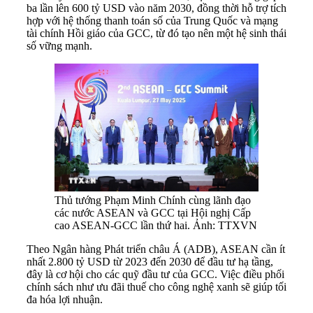
ba lần lên 600 tỷ USD vào năm 2030, đồng thời hỗ trợ tích
hợp với hệ thống thanh toán số của Trung Quốc và mạng
tài chính Hồi giáo của GCC, từ đó tạo nên một hệ sinh thái
số vững mạnh.
Thủ tướng Phạm Minh Chính cùng lãnh đạo
các nước ASEAN và GCC tại Hội nghị Cấp
cao ASEAN-GCC lần thứ hai. Ảnh: TTXVN
Theo Ngân hàng Phát triển châu Á (ADB), ASEAN cần ít
nhất 2.800 tỷ USD từ 2023 đến 2030 để đầu tư hạ tầng,
đây là cơ hội cho các quỹ đầu tư của GCC. Việc điều phối
chính sách như ưu đãi thuế cho công nghệ xanh sẽ giúp tối
đa hóa lợi nhuận.