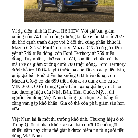
Ví dụ điển hình là Haval H6 HEV. Với giá bán giảm
xuống còn 740 triệu đồng nhưng lại là xe tồn kho từ 2023
thì khó cạnh tranh được với 2 đối thủ cùng phân khúc là
Mazda CX5 và Ford Territory. Mazda CX-5 có giá niêm
yết từ 749 triệu đồng, còn Ford Territory từ 759 triệu
đồng. Tuy nhiên, nhờ các ưu đãi, bản tiêu chuẩn của hai
mẫu xe đã giảm xuống dưới 700 triệu đồng. Ford Territory
được hỗ trợ 100% lệ phí trước bạ cho tất cả các phiên bản,
giúp giá bán khởi điểm hạ xuống 683 triệu đồng; còn
Mazda CX-5 có giá 699 triệu đồng, áp dụng cho cả xe
VIN 2025. Ô tô Trung Quốc bán ngang giá hoặc đắt hơn
các thương hiệu của Nhật Bản, Hàn Quốc, Mỹ… thì
người tiêu dùng Việt Nam không lựa chọn. Xả hàng tồn
cũng vẫn gặp khó khăn. Giá có thể còn phải giảm sâu hơn
nữa.
Việt Nam lại là một thị trường khó tính. Thương hiệu ô tô
Trung Quốc ở phân khúc xe cá nhân dưới 10 chỗ ngồi,
nhiều năm nay chưa thể giành được niềm tin từ người tiêu
dùng Việt Nam.