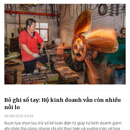
Bỏ ghi sổ tay: Hộ kinh doanh vẫn còn nhiều
nỗi lo
06/08/2026 04:00
Được lựa chọn lưu trữ sổ kế toán điện tử giúp hộ kinh doanh giảm
ghi chép thủ công, nhưng chi phí thực hiện và vướng mắc về hóa