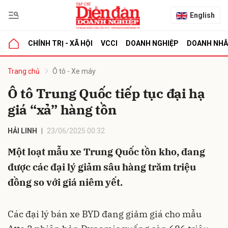
English
CHÍNH TRỊ - XÃ HỘI
VCCI
DOANH NGHIỆP
DOANH NH
bình luận
Trang chủ
Ô tô - Xe máy
Ô tô Trung Quốc tiếp tục đại hạ
giá “xả” hàng tồn
HẢI LINH
23/06/2025 00:32
Một loạt mẫu xe Trung Quốc tồn kho, đang
được các đại lý giảm sâu hàng trăm triệu
Hủy
G
đồng so với giá niêm yết.
Các đại lý bán xe BYD đang giảm giá cho mẫu