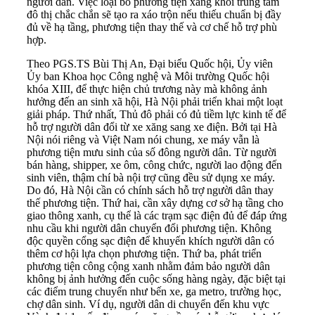
người dân. Việc loại bỏ phương tiện xăng khỏi trung tâm
đô thị chắc chắn sẽ tạo ra xáo trộn nếu thiếu chuẩn bị đầy
đủ về hạ tầng, phương tiện thay thế và cơ chế hỗ trợ phù
hợp.
Theo PGS.TS Bùi Thị An, Đại biểu Quốc hội, Ủy viên
Ủy ban Khoa học Công nghệ và Môi trường Quốc hội
khóa XIII, để thực hiện chủ trương này mà không ảnh
hưởng đến an sinh xã hội, Hà Nội phải triển khai một loạt
giải pháp. Thứ nhất, Thủ đô phải có đủ tiềm lực kinh tế để
hỗ trợ người dân đổi từ xe xăng sang xe điện. Bởi tại Hà
Nội nói riêng và Việt Nam nói chung, xe máy vẫn là
phương tiện mưu sinh của số đông người dân. Từ người
bán hàng, shipper, xe ôm, công chức, người lao động đến
sinh viên, thậm chí bà nội trợ cũng đều sử dụng xe máy.
Do đó, Hà Nội cần có chính sách hỗ trợ người dân thay
thế phương tiện. Thứ hai, cần xây dựng cơ sở hạ tầng cho
giao thông xanh, cụ thể là các trạm sạc điện đủ để đáp ứng
nhu cầu khi người dân chuyển đổi phương tiện. Không
độc quyền cổng sạc điện để khuyến khích người dân có
thêm cơ hội lựa chọn phương tiện. Thứ ba, phát triển
phương tiện công cộng xanh nhằm đảm bảo người dân
không bị ảnh hưởng đến cuộc sống hàng ngày, đặc biệt tại
các điểm trung chuyển như bến xe, ga metro, trường học,
chợ dân sinh. Ví dụ, người dân di chuyển đến khu vực