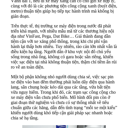
Vành đai 1, nếu đi xe máy xăng cần có chỗ gửi xe hợp lý,
cùng với đó là các phương tiện công cộng xanh (buýt điện,
metro) thuận tiện giúp họ tiếp tục hành trình mà không bị
gián đoạn.
Trên thực tế, thị trường xe máy điện trong nước đã phát
triển khá mạnh, với nhiều mẫu mã từ các thương hiệu nội
địa như VinFast, Pega, Dat Bike… Giá thành đang dần
tiệm cận với xe xăng phổ thông, trong khi chi phí vận
hành lại thấp hơn nhiều. Tuy nhiên, rào cản lớn nhất vẫn là
điều kiện hạ tầng. Người dân ở khu vực nội đô chủ yếu
sống trong nhà ống, không có gara hoặc sân riêng, khiến
việc sạc điện tại nhà không thuận tiện, thậm chí tiềm ẩn rủi
ro về an toàn điện.
Một bộ phận không nhỏ người dùng chia sẻ, việc sạc pin
xe điện vào ban đêm thường phải luồn dây điện qua hành
lang, sân chung hoặc kéo dài qua các tầng, vừa bất tiện
vừa nguy hiểm. Trong khi đó, các trạm sạc công cộng cho
xe máy điện vẫn chưa phổ biến. Mô hình đổi pin còn ở
giai đoạn thử nghiệm và chưa có sự thống nhất về tiêu
chuẩn giữa các hãng, dẫn đến tình trạng “mỗi xe một kiểu”
khiến người dùng khó tiếp cận giải pháp sạc nhanh hoặc
chia sẻ hạ tầng.