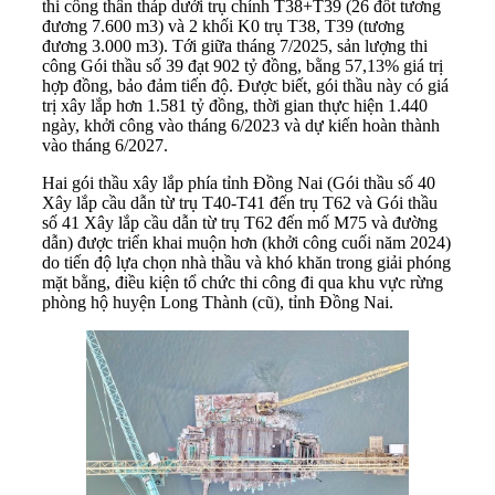
thi công thân tháp dưới trụ chính T38+T39 (26 đốt tương
đương 7.600 m3) và 2 khối K0 trụ T38, T39 (tương
đương 3.000 m3). Tới giữa tháng 7/2025, sản lượng thi
công Gói thầu số 39 đạt 902 tỷ đồng, bằng 57,13% giá trị
hợp đồng, bảo đảm tiến độ. Được biết, gói thầu này có giá
trị xây lắp hơn 1.581 tỷ đồng, thời gian thực hiện 1.440
ngày, khởi công vào tháng 6/2023 và dự kiến hoàn thành
vào tháng 6/2027.
Hai gói thầu xây lắp phía tỉnh Đồng Nai (Gói thầu số 40
Xây lắp cầu dẫn từ trụ T40-T41 đến trụ T62 và Gói thầu
số 41 Xây lắp cầu dẫn từ trụ T62 đến mố M75 và đường
dẫn) được triển khai muộn hơn (khởi công cuối năm 2024)
do tiến độ lựa chọn nhà thầu và khó khăn trong giải phóng
mặt bằng, điều kiện tổ chức thi công đi qua khu vực rừng
phòng hộ huyện Long Thành (cũ), tỉnh Đồng Nai.