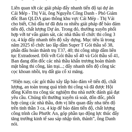
Liên quan tới các giải pháp đẩy nhanh tiến độ tại dự án
Cái Mép - Thị Vải, ông Nguyễn Công Danh - Phó Giám
đốc Ban QLDA giao thông khu vực Cái Mép - Thị Vải
cho biết, Chủ đầu tư đã đưa ra nhiều giải pháp để bảo đảm
tiến độ, chất lượng Dự án. Trong đó, thường xuyên phối
hợp với tư vấn giám sát, các nhà thầu tổ chức thi công 3
ca, 4 kíp đẩy nhanh tiến độ xây dựng. Mục tiêu là trong
năm 2025 tổ chức lao lắp dầm Super T Gói thầu số 38,
phấn đấu hoàn thành trụ T37, 40; thi công nhịp dầm liên
tục Extradosed. Đối với Gói thầu số 40 và Gói thầu số 41,
Ban đang đôn đốc các nhà thầu khẩn trương hoàn thành
mặt bằng thi công, lán trại...; đẩy nhanh tiến độ công tác
cọc khoan nhồi, trụ đất gia cố xi măng.
“Hiện nay, các gói thầu xây lắp bảo đảm về tiến độ, chất
lượng, an toàn trong quá trình thi công và đã được Hội
đồng Kiểm tra công tác nghiệm thu nhà nước đánh giá đạt
yêu cầu. Chúng tôi thường xuyên rà soát, đôn đốc, phối
hợp cùng các nhà thầu, đơn vị liên quan đẩy nha tiến độ
trên tinh thần 3 ca, 4 kip để bảo đảm tiến độ, chất lượng
công trình cầu Phước An, góp phần tạo động lực thúc đẩy
tăng trưởng kinh tế sau sáp nhập tỉnh, thành”, ông Danh
nói.