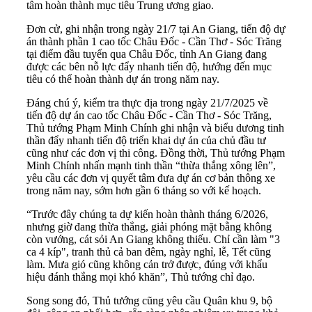
tâm hoàn thành mục tiêu Trung ương giao.
Đơn cử, ghi nhận trong ngày 21/7 tại An Giang, tiến độ dự
án thành phần 1 cao tốc Châu Đốc - Cần Thơ - Sóc Trăng
tại điểm đầu tuyến qua Châu Đốc, tỉnh An Giang đang
được các bên nỗ lực đẩy nhanh tiến độ, hướng đến mục
tiêu có thể hoàn thành dự án trong năm nay.
Đáng chú ý, kiểm tra thực địa trong ngày 21/7/2025 về
tiến độ dự án cao tốc Châu Đốc - Cần Thơ - Sóc Trăng,
Thủ tướng Phạm Minh Chính ghi nhận và biểu dương tinh
thần đẩy nhanh tiến độ triển khai dự án của chủ đầu tư
cũng như các đơn vị thi công. Đồng thời, Thủ tướng Phạm
Minh Chính nhấn mạnh tinh thần “thừa thắng xông lên”,
yêu cầu các đơn vị quyết tâm đưa dự án cơ bản thông xe
trong năm nay, sớm hơn gần 6 tháng so với kế hoạch.
“Trước đây chúng ta dự kiến hoàn thành tháng 6/2026,
nhưng giờ đang thừa thắng, giải phóng mặt bằng không
còn vướng, cát sỏi An Giang không thiếu. Chỉ cần làm "3
ca 4 kíp", tranh thủ cả ban đêm, ngày nghỉ, lễ, Tết cũng
làm. Mưa gió cũng không cản trở được, đúng với khẩu
hiệu đánh thắng mọi khó khăn”, Thủ tướng chỉ đạo.
Song song đó, Thủ tướng cũng yêu cầu Quân khu 9, bộ