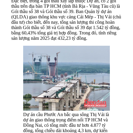
Đặc biệt, trong 4 gói thầu xây lắp thuộc Dự án, có 2 gói
thầu trên địa bàn TP HCM (tỉnh Bà Rịa - Vũng Tàu cũ) là
Gói thầu số 38 và Gói thầu số 39. Ban Quản lý dự án
(QLDA) giao thông khu vực cảng Cái Mép - Thị Vải (chủ
đầu tư) cho biết, đến nay, tổng sản lượng thi công hoàn
thành Gói thầu số 38 và Gói thầu số 39 đạt 1.542 tỷ đồng,
bằng 60,43% tổng giá trị hợp đồng. Trong đó, tính riêng
sản lượng năm 2025 đạt 432,23 tỷ đồng.
Dự án cầu Phước An bắc qua sông Thị Vải là
dự án giao thông trọng điểm nối TP HCM và
Đồng Nai, có tổng mức đầu tư hơn 4.877 tỷ
đồng, tổng chiều dài khoảng 4,3 km, dự kiến