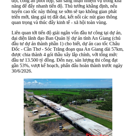
đội, công an phối hợp, sẵn sàng nhận nhiệm vụ trong khả
năng để đẩy nhanh tiến độ. Thủ tướng khẳng định, nếu
tuyến cao tốc này thông xe sớm sẽ tạo không gian phát
triển mới, tăng giá trị đất đai, kết nối các nút giao thông
quan trọng và thúc đẩy kinh tế - xã hội toàn vùng.
Liên quan tới tiến độ giải ngân vốn đầu tư công tại dự án,
đại diện lãnh đạo Ban Quản lý dự án tỉnh An Giang (chủ
đầu tư dự án thành phần 1) cho biết, dự án cao tốc Châu
Đốc - Cần Thơ - Sóc Trăng đoạn qua An Giang dài 57km,
được chia thành 4 gói thầu xây lắp chính, với tổng mức
đầu tư 13.500 tỷ đồng. Đến nay, sản lượng thi công đạt
gần 53%, vượt kế hoạch, phấn đấu hoàn thành trước ngày
30/6/2026.