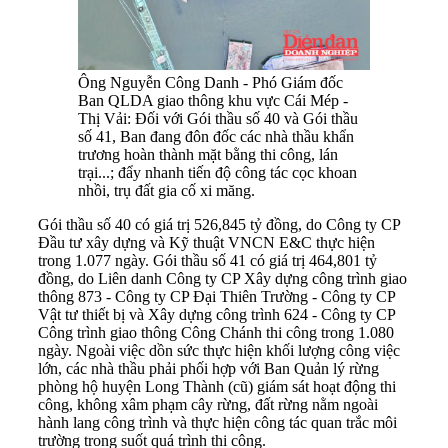
Ông Nguyễn Công Danh - Phó Giám đốc
Ban QLDA giao thông khu vực Cái Mép -
Thị Vải: Đối với Gói thầu số 40 và Gói thầu
số 41, Ban đang đôn đốc các nhà thầu khẩn
trương hoàn thành mặt bằng thi công, lán
trại...; đẩy nhanh tiến độ công tác cọc khoan
nhồi, trụ đất gia cố xi măng.
Gói thầu số 40 có giá trị 526,845 tỷ đồng, do Công ty CP
Đầu tư xây dựng và Kỹ thuật VNCN E&C thực hiện
trong 1.077 ngày. Gói thầu số 41 có giá trị 464,801 tỷ
đồng, do Liên danh Công ty CP Xây dựng công trình giao
thông 873 - Công ty CP Đại Thiên Trường - Công ty CP
Vật tư thiết bị và Xây dựng công trình 624 - Công ty CP
Công trình giao thông Công Chánh thi công trong 1.080
ngày. Ngoài việc dồn sức thực hiện khối lượng công việc
lớn, các nhà thầu phải phối hợp với Ban Quản lý rừng
phòng hộ huyện Long Thành (cũ) giám sát hoạt động thi
công, không xâm phạm cây rừng, đất rừng nằm ngoài
hành lang công trình và thực hiện công tác quan trắc môi
trường trong suốt quá trình thi công.