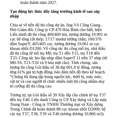
hoàn thành năm 2027.
Tạo động lực thúc đẩy tăng trưởng kinh tế sau sáp
nhập
Chia sẻ về tiến độ thi công dự án, ông Võ Công Giang -
Phó Giám đốc Công ty CP 479 Hòa Bình cho biết, hiện
Liên danh đã thi công 469/469 tim, tương đương 19.901 m
cọc bê tông cốt thép; 17/17 modul tường chắn; 160/370
dầm SuperT; 405/405 cọc, tương đương 19.061 m cọc
khoan nhồi D1200. Về công tác thi công mố trụ, nhà thầu
đã thi công từ mố trụ M0, trụ T1 đến T15, trụ T18 đến
T33. Công tác lao lắp nhịp dầm SuperT 11 trên 37 nhịp (từ
M0-T6, T21-T26 và 9 bản mặt cầu). Tính chung, sản
lượng thi công Gói thầu số 38 đạt 601,9 tỷ đồng, tương
ứng 61% giá trị hợp đồng, bảo đảm tiến độ theo kế hoạch.
“Chúng tôi đang tập trung nguồn lực, thiết bị, máy móc,
vật tư và con người tổ chức nhiều mũi thi công nhằm duy
trì cường độ thi công cao.
Tương tự, tại Gói thầu số 39 Xây lắp cầu chính từ trụ T37
đến trụ T40, Liên danh Công ty CP Xây dựng và Lắp máy
Trung Nam - Công ty TNHH Thương mại và Xây dựng
Trung Chính đã hoàn thành 88 cọc khoan nhồi D2000; bệ
các trụ T37, T38, T39 và T40 (tương đương 10.866 m3);