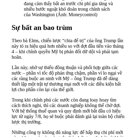
đang cảm thấy bất an trước chi phí gia tăng và
nhiều bước ngoặt khó đoán trong chính sách
của Washington (Ảnh: Moneycontrol)
Sự bất an bao trùm
Theo bà Elms, chiến lược “chia để trị” của ông Trump lần
này tỏ ra hiệu quả hơn nhiều so với đợt đầu tiên vào tháng
4 – khi chính quyền Mỹ bị phản đối dữ dội và phải tạm
hoãn.
Lần này, nhờ sự thiếu đồng thuận và phối hợp giữa các
nước – phần vì tốc độ phản ứng chậm, phần vì lo ngại về
các ràng buộc an ninh với Mỹ – ông Trump đã dễ dàng
thiết lập một trật tự thương mại mới với các điều kiện bất
lợi cho phần còn lại của thế giới.
Trong khi chính phủ các nước còn đang loay hoay tìm
cách thích nghi, thì các doanh nghiệp không thể chờ đợi.
Với hệ thống thuế quan và quy định mới bắt đầu có hiệu
lực từ ngày 7/8, họ sẽ buộc phải đánh giá lại toàn bộ chiến
lược thị trường.
Những công ty không đủ năng lực để hấp thụ chi phí mới