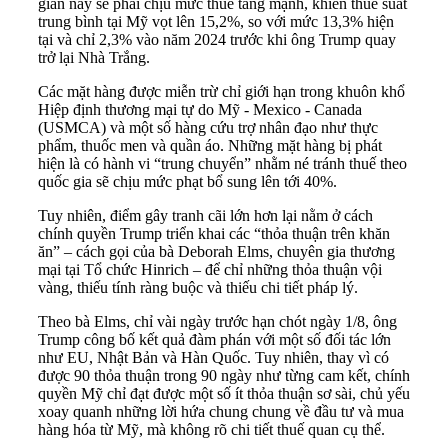
gian này sẽ phải chịu mức thuế tăng mạnh, khiến thuế suất
trung bình tại Mỹ vọt lên 15,2%, so với mức 13,3% hiện
tại và chỉ 2,3% vào năm 2024 trước khi ông Trump quay
trở lại Nhà Trắng.
Các mặt hàng được miễn trừ chỉ giới hạn trong khuôn khổ
Hiệp định thương mại tự do Mỹ - Mexico - Canada
(USMCA) và một số hàng cứu trợ nhân đạo như thực
phẩm, thuốc men và quần áo. Những mặt hàng bị phát
hiện là có hành vi “trung chuyển” nhằm né tránh thuế theo
quốc gia sẽ chịu mức phạt bổ sung lên tới 40%.
Tuy nhiên, điểm gây tranh cãi lớn hơn lại nằm ở cách
chính quyền Trump triển khai các “thỏa thuận trên khăn
ăn” – cách gọi của bà Deborah Elms, chuyên gia thương
mại tại Tổ chức Hinrich – để chỉ những thỏa thuận vội
vàng, thiếu tính ràng buộc và thiếu chi tiết pháp lý.
Theo bà Elms, chỉ vài ngày trước hạn chót ngày 1/8, ông
Trump công bố kết quả đàm phán với một số đối tác lớn
như EU, Nhật Bản và Hàn Quốc. Tuy nhiên, thay vì có
được 90 thỏa thuận trong 90 ngày như từng cam kết, chính
quyền Mỹ chỉ đạt được một số ít thỏa thuận sơ sài, chủ yếu
xoay quanh những lời hứa chung chung về đầu tư và mua
hàng hóa từ Mỹ, mà không rõ chi tiết thuế quan cụ thể.