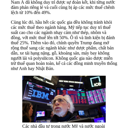
Nam Á đã không duy trì được sự đoàn kết, khi từng nước
đàm phán riêng lẻ và cuối cùng bị áp các mức thuế chênh
lệch từ 10% đến 49%.
Cùng lúc đó, hầu hết các quốc gia đều không tránh khỏi
các mức thuế theo ngành hàng. Mỹ tiếp tục duy trì thuế
suất cao cho các ngành nhạy cảm như thép, nhôm và
đồng, với mức thuế lên tới 50%. Ô tô và linh kiện bị đánh
thuế 25%. Thêm vào đó, chính quyền Trump đang mở
rộng thuế sang các ngành khác như dược phẩm, chất bán
dẫn, xe tải hạng nặng, gỗ, khoáng sản, máy bay không
người lái và polysilicon. Không quốc gia nào được miễn
trừ thuế quan hoàn toàn, kể cả các đồng minh truyền thống
như Anh hay Nhật Bản.
Các nhà đầu tư trong nước Mỹ và nước ngoài