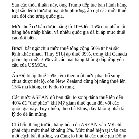
Sau các thỏa thuận này, ông Trump tiếp tục ban hành hàng
loạt sắc lệnh thương mại đơn phương, áp đặt các mức thuế
sửa đổi cho từng quốc gia.
Mức thuế cơ bản được nâng từ 10% lên 15% cho phần lớn
hàng hóa nhập khẩu, và nhiều quốc gia đã bị áp mức thuế
cao đột biến.
Brazil bất ngờ chịu mức thuế tổng cộng 50% từ hai sắc
lệnh khác nhau. Thụy Sĩ bị áp thuế 39%, trong khi Canada
phải chịu mức 35% với các mặt hàng không đáp ứng yêu
cầu của USMCA.
Ấn Độ bị áp thuế 25% kèm theo một mức phạt bổ sung
chưa được tiết lộ, còn New Zealand cũng bị nâng thuế lên
15% mà không có lý do rõ ràng.
Các nước ASEAN dù ban đầu lo sợ bị đánh thuế lên đến
40% đã “thở phào” khi Mỹ giảm thuế quan đối với các
quốc gia này. Tuy nhiên, theo bà Elms, đây không phải là
lý do để ăn mừng.
Chỉ bốn tháng trước, hàng hóa của ASEAN vào Mỹ chỉ
phải chịu mức thuế khoảng 2%. Mức thuế hiện tại vẫn cao
một cách bất thường, và đáng lo hơn là các quốc gia Đông