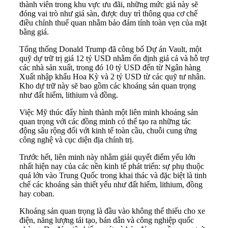
thành viên trong khu vực ưu đãi, những mức giá này sẽ
đóng vai trò như giá sàn, được duy trì thông qua cơ chế
điều chỉnh thuế quan nhằm bảo đảm tính toàn vẹn của mặt
bằng giá.
Tổng thống Donald Trump đã công bố Dự án Vault, một
quỹ dự trữ trị giá 12 tỷ USD nhằm ổn định giá cả và hỗ trợ
các nhà sản xuất, trong đó 10 tỷ USD đến từ Ngân hàng
Xuất nhập khẩu Hoa Kỳ và 2 tỷ USD từ các quỹ tư nhân.
Kho dự trữ này sẽ bao gồm các khoáng sản quan trọng
như đất hiếm, lithium và đồng.
Việc Mỹ thúc đẩy hình thành một liên minh khoáng sản
quan trọng với các đồng minh có thể tạo ra những tác
động sâu rộng đối với kinh tế toàn cầu, chuỗi cung ứng
công nghệ và cục diện địa chính trị.
Trước hết, liên minh này nhằm giải quyết điểm yếu lớn
nhất hiện nay của các nền kinh tế phát triển: sự phụ thuộc
quá lớn vào Trung Quốc trong khai thác và đặc biệt là tinh
chế các khoáng sản thiết yếu như đất hiếm, lithium, đồng
hay coban.
Khoáng sản quan trọng là đầu vào không thể thiếu cho xe
điện, năng lượng tái tạo, bán dẫn và công nghiệp quốc