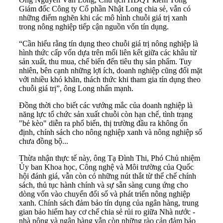
Giám đốc Công ty Cổ phần Nhật Long chia sẻ, vẫn có
những điểm nghẽn khi các mô hình chuỗi giá trị xanh
trong nông nghiệp tiếp cận nguồn vốn tín dụng.
“Cần hiểu rằng tín dụng theo chuỗi giá trị nông nghiệp là
hình thức cấp vốn dựa trên mối liên kết giữa các khâu từ
sản xuất, thu mua, chế biến đến tiêu thụ sản phẩm. Tuy
nhiên, bên cạnh những lợi ích, doanh nghiệp cũng đối mặt
với nhiều khó khăn, thách thức khi tham gia tín dụng theo
chuỗi giá trị”, ông Long nhấn mạnh.
Đồng thời cho biết các vướng mắc của doanh nghiệp là
năng lực tổ chức sản xuất chuỗi còn hạn chế, tình trạng
"bẻ kèo" diễn ra phổ biến, thị trường đầu ra không ổn
định, chính sách cho nông nghiệp xanh và nông nghiệp số
chưa đồng bộ...
Thừa nhận thực tế này, ông Tạ Đình Thi, Phó Chủ nhiệm
Ủy ban Khoa học, Công nghệ và Môi trường của Quốc
hội đánh giá, vẫn còn có những nút thắt từ thể chế chính
sách, thủ tục hành chính và sự sẵn sàng cung ứng cho
dòng vốn vào chuyển đổi số và phát triển nông nghiệp
xanh. Chính sách đảm bảo tín dụng của ngân hàng, trung
gian bảo hiểm hay cơ chế chia sẻ rủi ro giữa Nhà nước -
nhà nông và ngân hàng vẫn còn những rào cản đảm bảo