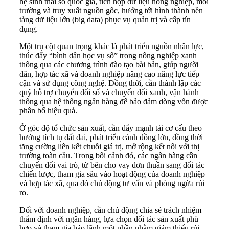
hệ sinh thái số quốc gia, tích hợp dữ liệu nông nghiệp, môi
trường và truy xuất nguồn gốc, hướng tới hình thành nền
tảng dữ liệu lớn (big data) phục vụ quản trị và cấp tín
dụng.
Một trụ cột quan trọng khác là phát triển nguồn nhân lực,
thúc đẩy “bình dân học vụ số” trong nông nghiệp xanh
thông qua các chương trình đào tạo bài bản, giúp người
dân, hợp tác xã và doanh nghiệp nâng cao năng lực tiếp
cận và sử dụng công nghệ. Đồng thời, cần thành lập các
quỹ hỗ trợ chuyển đổi số và chuyển đổi xanh, vận hành
thông qua hệ thống ngân hàng để bảo đảm dòng vốn được
phân bổ hiệu quả.
Ở góc độ tổ chức sản xuất, cần đẩy mạnh tái cơ cấu theo
hướng tích tụ đất đai, phát triển cánh đồng lớn, đồng thời
tăng cường liên kết chuỗi giá trị, mở rộng kết nối với thị
trường toàn cầu. Trong bối cảnh đó, các ngân hàng cần
chuyển đổi vai trò, từ bên cho vay đơn thuần sang đối tác
chiến lược, tham gia sâu vào hoạt động của doanh nghiệp
và hợp tác xã, qua đó chủ động tư vấn và phòng ngừa rủi
ro.
Đối với doanh nghiệp, cần chủ động chia sẻ trách nhiệm
thẩm định với ngân hàng, lựa chọn đối tác sản xuất phù
hợp và tham gia bảo lãnh một phần nhằm giảm thiểu rủi