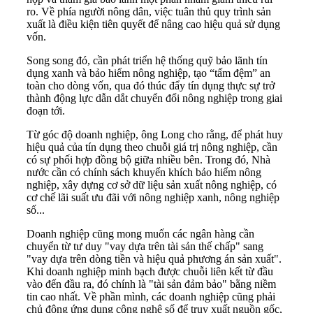
ro. Về phía người nông dân, việc tuân thủ quy trình sản
xuất là điều kiện tiên quyết để nâng cao hiệu quả sử dụng
vốn.
Song song đó, cần phát triển hệ thống quỹ bảo lãnh tín
dụng xanh và bảo hiểm nông nghiệp, tạo “tấm đệm” an
toàn cho dòng vốn, qua đó thúc đẩy tín dụng thực sự trở
thành động lực dẫn dắt chuyển đổi nông nghiệp trong giai
đoạn tới.
Từ góc độ doanh nghiệp, ông Long cho rằng, để phát huy
hiệu quả của tín dụng theo chuỗi giá trị nông nghiệp, cần
có sự phối hợp đồng bộ giữa nhiều bên. Trong đó, Nhà
nước cần có chính sách khuyến khích bảo hiểm nông
nghiệp, xây dựng cơ sở dữ liệu sản xuất nông nghiệp, có
cơ chế lãi suất ưu đãi với nông nghiệp xanh, nông nghiệp
số...
Doanh nghiệp cũng mong muốn các ngân hàng cần
chuyển từ tư duy "vay dựa trên tài sản thế chấp" sang
"vay dựa trên dòng tiền và hiệu quả phương án sản xuất".
Khi doanh nghiệp minh bạch được chuỗi liên kết từ đầu
vào đến đầu ra, đó chính là "tài sản đảm bảo" bằng niềm
tin cao nhất. Về phần mình, các doanh nghiệp cũng phải
chủ động ứng dụng công nghệ số để truy xuất nguồn gốc,