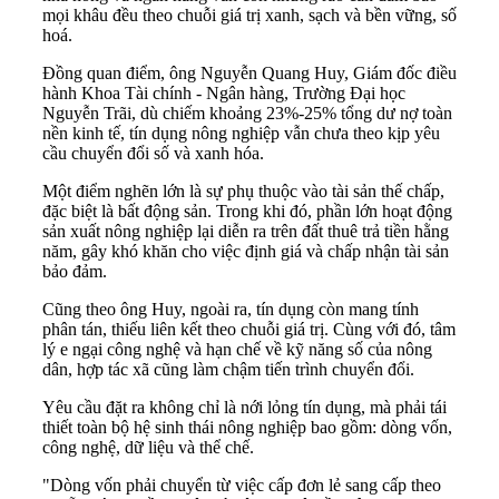
mọi khâu đều theo chuỗi giá trị xanh, sạch và bền vững, số
hoá.
Đồng quan điểm, ông Nguyễn Quang Huy, Giám đốc điều
hành Khoa Tài chính - Ngân hàng, Trường Đại học
Nguyễn Trãi, dù chiếm khoảng 23%-25% tổng dư nợ toàn
nền kinh tế, tín dụng nông nghiệp vẫn chưa theo kịp yêu
cầu chuyển đổi số và xanh hóa.
Một điểm nghẽn lớn là sự phụ thuộc vào tài sản thế chấp,
đặc biệt là bất động sản. Trong khi đó, phần lớn hoạt động
sản xuất nông nghiệp lại diễn ra trên đất thuê trả tiền hằng
năm, gây khó khăn cho việc định giá và chấp nhận tài sản
bảo đảm.
Cũng theo ông Huy, ngoài ra, tín dụng còn mang tính
phân tán, thiếu liên kết theo chuỗi giá trị. Cùng với đó, tâm
lý e ngại công nghệ và hạn chế về kỹ năng số của nông
dân, hợp tác xã cũng làm chậm tiến trình chuyển đổi.
Yêu cầu đặt ra không chỉ là nới lỏng tín dụng, mà phải tái
thiết toàn bộ hệ sinh thái nông nghiệp bao gồm: dòng vốn,
công nghệ, dữ liệu và thể chế.
"Dòng vốn phải chuyển từ việc cấp đơn lẻ sang cấp theo