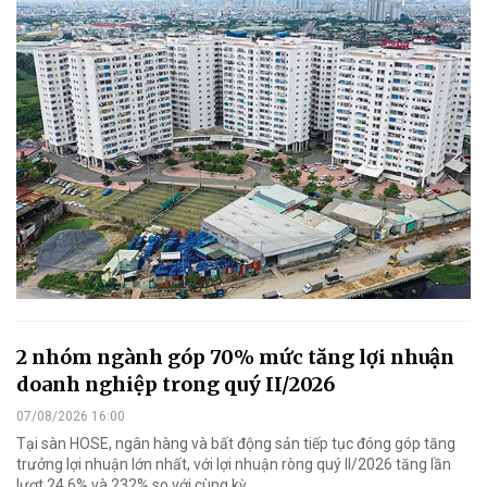
2 nhóm ngành góp 70% mức tăng lợi nhuận
doanh nghiệp trong quý II/2026
07/08/2026 16:00
Tại sàn HOSE, ngân hàng và bất động sản tiếp tục đóng góp tăng
trưởng lợi nhuận lớn nhất, với lợi nhuận ròng quý II/2026 tăng lần
lượt 24,6% và 232% so với cùng kỳ.