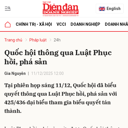
English
CHÍNH TRỊ - XÃ HỘI
VCCI
DOANH NGHIỆP
DOANH NH
bình luận
Trang chủ
Pháp luật
24h
Quốc hội thông qua Luật Phục
hồi, phá sản
Gia Nguyễn
11/12/2025 12:00
Tại phiên họp sáng 11/12, Quốc hội đã biểu
quyết thông qua Luật Phục hồi, phá sản với
Hủy
G
425/436 đại biểu tham gia biểu quyết tán
thành.