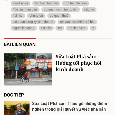
hợp tác xã
thủ tục phục hồi
thủ tục phá sản
Tòa án nhân dân
cơ quan có thẩm quyền
chủ nợ
tài liệu
chứng cứ
cơ quan thuế
cơ quan đăng ký kinh doanh
cơ quan bảo hiểm xã hội
người lao động
tài sản
nợ
trách nhiệm
v
BÀI LIÊN QUAN
Sửa Luật Phá sản:
Hướng tới phục hồi
kinh doanh
ĐỌC TIẾP
Sửa Luật Phá sản: Tháo gỡ những điểm
nghẽn trong giải quyết vụ việc phá sản