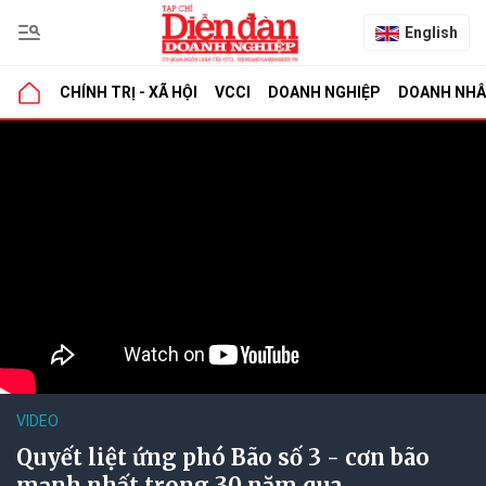
English
CHÍNH TRỊ - XÃ HỘI
VCCI
DOANH NGHIỆP
DOANH NH
VIDEO
Quyết liệt ứng phó Bão số 3 - cơn bão
mạnh nhất trong 30 năm qua