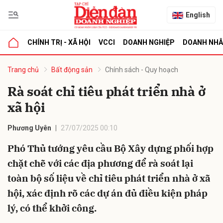
English
CHÍNH TRỊ - XÃ HỘI
VCCI
DOANH NGHIỆP
DOANH NH
bình luận
Trang chủ
Bất động sản
Chính sách - Quy hoạch
Rà soát chỉ tiêu phát triển nhà ở
xã hội
Phương Uyên
27/07/2025 00:10
Phó Thủ tướng yêu cầu Bộ Xây dựng phối hợp
chặt chẽ với các địa phương để rà soát lại
Hủy
G
toàn bộ số liệu về chỉ tiêu phát triển nhà ở xã
hội, xác định rõ các dự án đủ điều kiện pháp
lý, có thể khởi công.