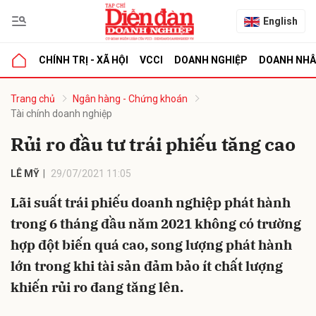
English
CHÍNH TRỊ - XÃ HỘI
VCCI
DOANH NGHIỆP
DOANH NH
bình luận
Trang chủ
Ngân hàng - Chứng khoán
Tài chính doanh nghiệp
Rủi ro đầu tư trái phiếu tăng cao
LÊ MỸ
29/07/2021 11:05
Lãi suất trái phiếu doanh nghiệp phát hành
trong 6 tháng đầu năm 2021 không có trường
Hủy
G
hợp đột biến quá cao, song lượng phát hành
lớn trong khi tài sản đảm bảo ít chất lượng
khiến rủi ro đang tăng lên.