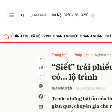
Hà Nội
32°C
/ 26 - 32°C
MỚI NHẤT
Gửi 
CHÍNH TRỊ - XÃ HỘI
VCCI
DOANH NGHIỆP
DOANH NHÂN
PHÁ
Trang chủ
Pháp luật
Nghiên cứu
“Siết” trái phi
có… lộ trình
GIA NGUYỄN
20/04/2022 04:00
Trước những bất ổn của th
gian qua, chuyên gia cho r