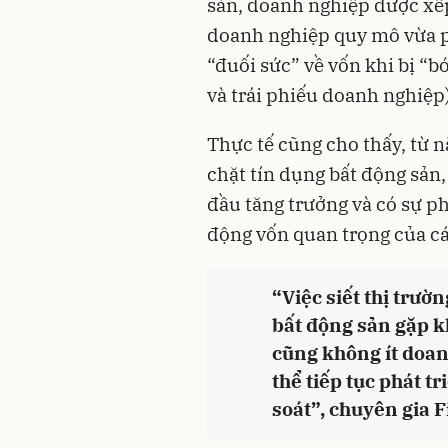
sàn, doanh nghiệp được xếp
doanh nghiệp quy mô vừa p
“đuối sức” về vốn khi bị “b
và trái phiếu doanh nghiệp)
Thực tế cũng cho thấy, từ 
chặt tín dụng bất động sản,
đầu tăng trưởng và có sự p
động vốn quan trọng của c
“Việc siết thị trườ
bất động sản gặp k
cũng không ít doan
thể tiếp tục phát t
soát”, chuyên gia F