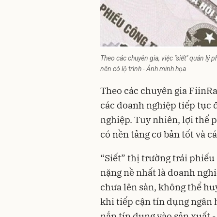
Theo các chuyên gia, việc "siết" quản lý p
nên có lộ trình - Ảnh minh họa
Theo các chuyên gia FiinRa
các doanh nghiệp tiếp tục
nghiệp. Tuy nhiên, lợi thế
có nền tảng cơ bản tốt và c
“Siết” thị trường trái phiế
nặng nề nhất là doanh nghi
chưa lên sàn, không thể hu
khi tiếp cận tín dụng ngân
nắn tín dụng vào sản xuất 