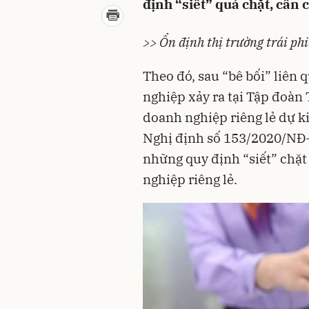
định “siết” quá chặt, cần 
>> Ổn định thị trường trái ph
Theo đó, sau “bê bối” liên 
nghiệp xảy ra tại Tập đoàn
doanh nghiệp
riêng lẻ dự k
Nghị định
số 153/2020/NĐ-C
những quy định “siết” chặt
nghiệp riêng lẻ.