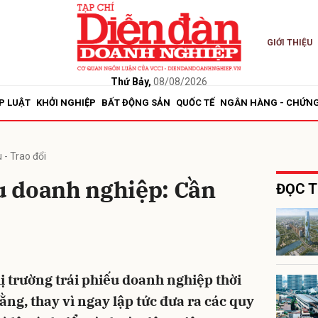
GIỚI THIỆU
bình luận
Thứ Bảy,
08/08/2026
P LUẬT
KHỞI NGHIỆP
BẤT ĐỘNG SẢN
QUỐC TẾ
NGÂN HÀNG - CHỨN
 - Trao đổi
ếu doanh nghiệp: Cần
ĐỌC T
Hủy
G
ị trường trái phiếu doanh nghiệp thời
ằng, thay vì ngay lập tức đưa ra các quy