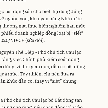
ệp bất động sản cho biết, họ đang đứng
về nguồn vốn, khi ngân hàng Nhà nước
g thương mại thực hiện nghiêm hạn mức
i phiếu doanh nghiệp đồng loạt bị “siết”
2020/NĐ-CP (sửa đổi).
Nguyễn Thế Điệp - Phó chủ tịch Câu lạc
 rằng, việc Chính phủ kiểm soát dòng
à đúng, vì thời gian qua, đầu cơ bất động
 quá mức. Tuy nhiên, chỉ nên đưa ra
ân khúc đầu cơ, thay vì “siết” chung
a Phó chủ tịch Câu lạc bộ Bất động sản
a cũng cho rằng, nếu chặn dòng vốn vào