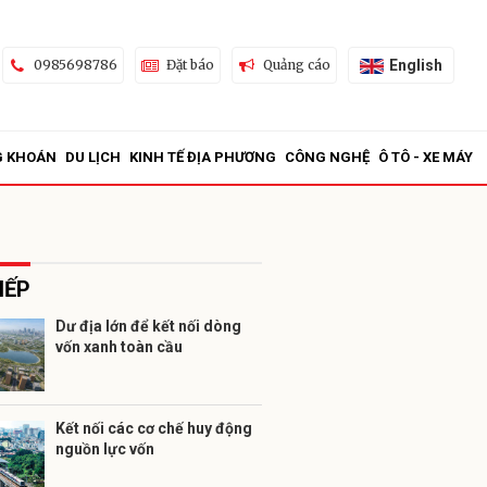
English
0985698786
Đặt báo
Quảng cáo
G KHOÁN
DU LỊCH
KINH TẾ ĐỊA PHƯƠNG
CÔNG NGHỆ
Ô TÔ - XE MÁY
IẾP
Dư địa lớn để kết nối dòng
vốn xanh toàn cầu
ửi
Kết nối các cơ chế huy động
nguồn lực vốn