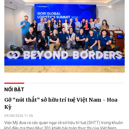
NỔI BẬT
Gỡ “nút thắt” sở hữu trí tuệ Việt Nam - Hoa
Kỳ
09/08/2026 11:06
Việc Mỹ đưa ra các quan ngại về sở hữu trí tuệ (SHTT) trong khuôn
khổ điều tra theo Mục 301 khiến bài toán thực thi của Việt Nam