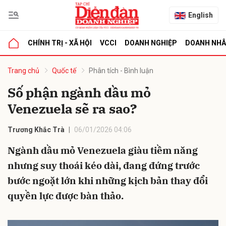
English
CHÍNH TRỊ - XÃ HỘI
VCCI
DOANH NGHIỆP
DOANH NH
bình luận
Trang chủ
Quốc tế
Phân tích - Bình luận
Số phận ngành dầu mỏ
Venezuela sẽ ra sao?
Trương Khắc Trà
06/01/2026 04:06
Ngành dầu mỏ Venezuela giàu tiềm năng
nhưng suy thoái kéo dài, đang đứng trước
Hủy
G
bước ngoặt lớn khi những kịch bản thay đổi
quyền lực được bàn thảo.