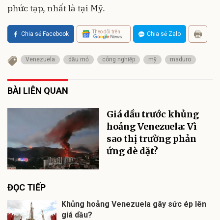
phức tạp, nhất là tại Mỹ.
Theo dõi trên
Chia sẻ Facebook
Chia sẻ Zalo
Venezuela
dầu mỏ
công nghiệp
mỹ
maduro
BÀI LIÊN QUAN
Giá dầu trước khủng
hoảng Venezuela: Vì
sao thị trường phản
ứng dè dặt?
ĐỌC TIẾP
Khủng hoảng Venezuela gây sức ép lên
giá dầu?