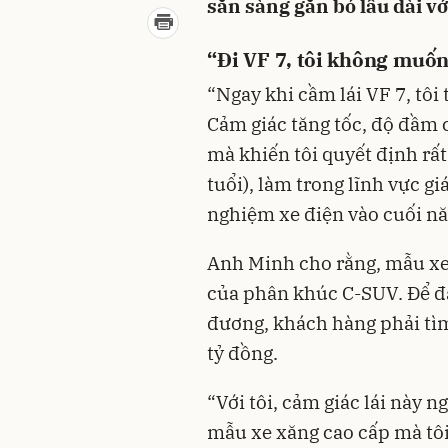
sẵn sàng gắn bó lâu dài vớ
“Đi VF 7, tôi không muốn
“Ngay khi cầm lái VF 7, tôi 
Cảm giác tăng tốc, độ đầm
mà khiến tôi quyết định r
tuổi), làm trong lĩnh vực gi
nghiệm xe điện vào cuối n
Anh Minh cho rằng, mẫu xe
của phân khúc C-SUV. Để đ
đương, khách hàng phải tì
tỷ đồng.
“Với tôi, cảm giác lái này 
mẫu xe xăng cao cấp mà tôi