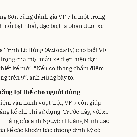
ng Sơn cũng đánh giá VF 7 là một trong
nổi bật nhất, đặc biệt là phần đuôi xe
 Trịnh Lê Hùng (Autodaily) cho biết VF
 trọng của một mẫu xe điện hiện đại:
thiết kế mới. “Nếu có thang chấm điểm
ảng trên 9”, anh Hùng bày tỏ.
 tăng lợi thế cho người dùng
hiệm vận hành vượt trội, VF 7 còn giúp
áng kể chi phí sử dụng. Trước đây, với xe
mỗi tháng của anh Nguyễn Hoàng Minh dao
hưa kể các khoản bảo dưỡng định kỳ có