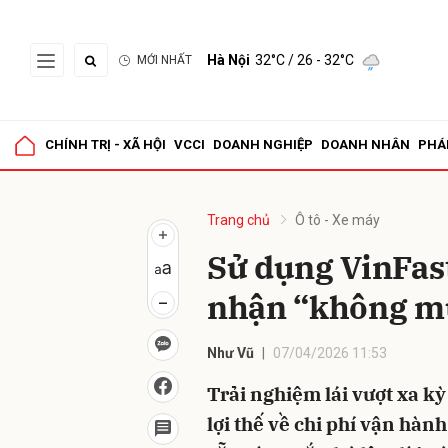
Hà Nội
32°C
/ 26 - 32°C
MỚI NHẤT
Gửi 
CHÍNH TRỊ - XÃ HỘI
VCCI
DOANH NGHIỆP
DOANH NHÂN
PHÁ
Trang chủ
Ô tô - Xe máy
Sử dụng VinFast
nhận “không mu
Như Vũ
07/04/2026 11:53
Trải nghiệm lái vượt xa kỳ
lợi thế về chi phí vận hàn