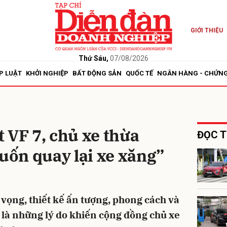
GIỚI THIỆU
bình luận
Thứ Sáu,
07/08/2026
P LUẬT
KHỞI NGHIỆP
BẤT ĐỘNG SẢN
QUỐC TẾ
NGÂN HÀNG - CHỨN
 VF 7, chủ xe thừa
ĐỌC T
ốn quay lại xe xăng”
Hủy
G
 vọng, thiết kế ấn tượng, phong cách và
h là những lý do khiến cộng đồng chủ xe