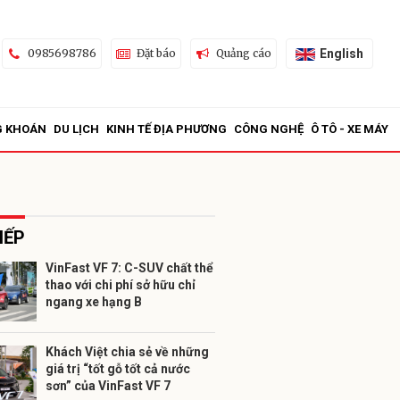
English
0985698786
Đặt báo
Quảng cáo
G KHOÁN
DU LỊCH
KINH TẾ ĐỊA PHƯƠNG
CÔNG NGHỆ
Ô TÔ - XE MÁY
IẾP
VinFast VF 7: C-SUV chất thể
thao với chi phí sở hữu chỉ
ửi
ngang xe hạng B
Khách Việt chia sẻ về những
giá trị “tốt gỗ tốt cả nước
sơn” của VinFast VF 7