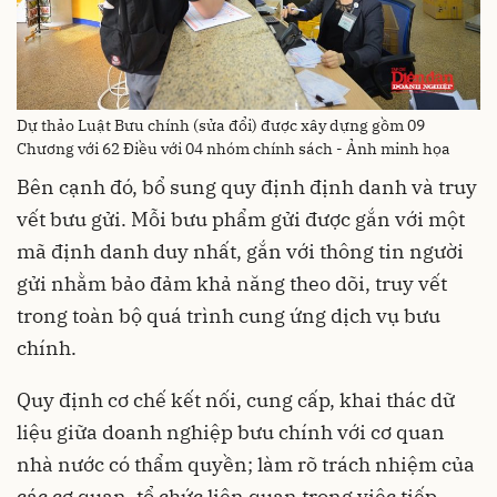
Dự thảo Luật Bưu chính (sửa đổi) được xây dựng gồm 09
Chương với 62 Điều với 04 nhóm chính sách - Ảnh minh họa
Bên cạnh đó, bổ sung quy định định danh và truy
vết bưu gửi. Mỗi bưu phẩm gửi được gắn với một
mã định danh duy nhất, gắn với thông tin người
gửi nhằm bảo đảm khả năng theo dõi, truy vết
trong toàn bộ quá trình cung ứng dịch vụ bưu
chính.
Quy định cơ chế kết nối, cung cấp, khai thác dữ
liệu giữa doanh nghiệp bưu chính với cơ quan
nhà nước có thẩm quyền; làm rõ trách nhiệm của
các cơ quan, tổ chức liên quan trong việc tiếp