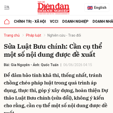
English
CHÍNH TRỊ - XÃ HỘI
VCCI
DOANH NGHIỆP
DOANH NH
bình luận
Trang chủ
Pháp luật
Nghiên cứu - Trao đổi
Sửa Luật Bưu chính: Cần cụ thể
một số nội dung được đề xuất
Bài: Gia Nguyễn - Ảnh: Quốc Tuấn
06/06/2026 04:15
Để đảm bảo tính khả thi, thống nhất, tránh
chồng chéo pháp luật trong quá trình áp
Hủy
G
dụng, thực thi, góp ý xây dựng, hoàn thiện Dự
thảo Luật Bưu chính (sửa đổi), không ý kiến
cho rằng, cần cụ thể một số nội dung được đề