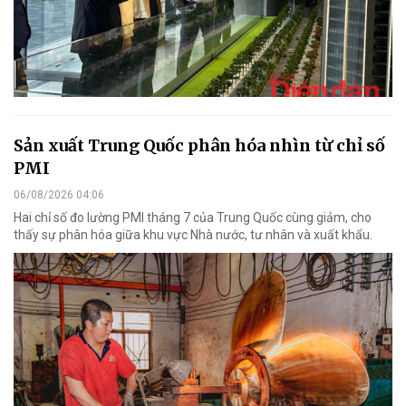
Sản xuất Trung Quốc phân hóa nhìn từ chỉ số
PMI
06/08/2026 04:06
Hai chỉ số đo lường PMI tháng 7 của Trung Quốc cùng giảm, cho
thấy sự phân hóa giữa khu vực Nhà nước, tư nhân và xuất khẩu.