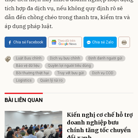
tích hợp đa dịch vụ, nếu không quy định rõ sẽ
dẫn đến chồng chéo trong thanh tra, kiểm tra và
áp dụng pháp luật.
Theo dõi trên
Chia sẻ Facebook
Chia sẻ Zalo
Luật Bưu chính
Dịch vụ bưu chính
Định danh người gửi
Bảo vệ dữ liệu
Quyền lợi người tiêu dùng
Bồi thường thiệt hại
Truy vết bưu gửi
Dịch vụ COD
Logistics
Quản lý rủi ro
BÀI LIÊN QUAN
Kiến nghị cơ chế hỗ trợ
doanh nghiệp bưu
chính tăng tốc chuyển
đổi xanh