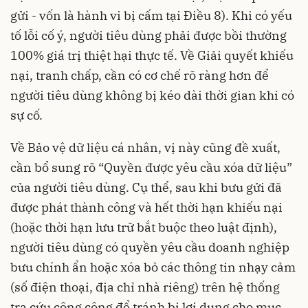
gửi - vốn là hành vi bị cấm tại Điều 8). Khi có yếu
tố lỗi cố ý, người tiêu dùng phải được bồi thường
100% giá trị thiệt hại thực tế. Về Giải quyết khiếu
nại, tranh chấp, cần có cơ chế rõ ràng hơn để
người tiêu dùng không bị kéo dài thời gian khi có
sự cố.
Về Bảo vệ dữ liệu cá nhân, vị này cũng đề xuất,
cần bổ sung rõ “Quyền được yêu cầu xóa dữ liệu”
của người tiêu dùng. Cụ thể, sau khi bưu gửi đã
được phát thành công và hết thời hạn khiếu nại
(hoặc thời hạn lưu trữ bắt buộc theo luật định),
người tiêu dùng có quyền yêu cầu doanh nghiệp
bưu chính ẩn hoặc xóa bỏ các thông tin nhạy cảm
(số điện thoại, địa chỉ nhà riêng) trên hệ thống
tra cứu công cộng để tránh bị lợi dụng cho mục