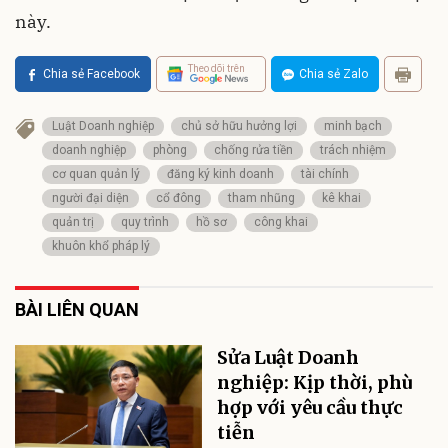
này.
Theo dõi trên
Chia sẻ Facebook
Chia sẻ Zalo
Luật Doanh nghiệp
chủ sở hữu hưởng lợi
minh bạch
doanh nghiệp
phòng
chống rửa tiền
trách nhiệm
cơ quan quản lý
đăng ký kinh doanh
tài chính
người đại diện
cổ đông
tham nhũng
kê khai
quản trị
quy trình
hồ sơ
công khai
khuôn khổ pháp lý
BÀI LIÊN QUAN
Sửa Luật Doanh
nghiệp: Kịp thời, phù
hợp với yêu cầu thực
tiễn