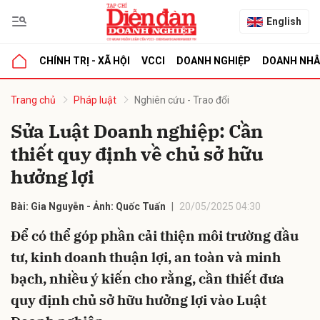
English
CHÍNH TRỊ - XÃ HỘI
VCCI
DOANH NGHIỆP
DOANH NH
bình luận
Trang chủ
Pháp luật
Nghiên cứu - Trao đổi
Sửa Luật Doanh nghiệp: Cần
thiết quy định về chủ sở hữu
hưởng lợi
Bài: Gia Nguyễn - Ảnh: Quốc Tuấn
20/05/2025 04:30
Để có thể góp phần cải thiện môi trường đầu
Hủy
G
tư, kinh doanh thuận lợi, an toàn và minh
bạch, nhiều ý kiến cho rằng, cần thiết đưa
quy định chủ sở hữu hưởng lợi vào Luật