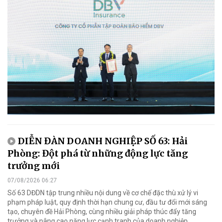
DIỄN ĐÀN DOANH NGHIỆP SỐ 63: Hải
Phòng: Đột phá từ những động lực tăng
trưởng mới
07/08/2026 06:27
Số 63 DĐDN tập trung nhiều nội dung về cơ chế đặc thù xử lý vi
phạm pháp luật, quy định thời hạn chung cư, đầu tư đổi mới sáng
tạo, chuyên đề Hải Phòng, cùng nhiều giải pháp thúc đẩy tăng
trưởng và nâng cao năng lực cạnh tranh của doanh nghiệp.