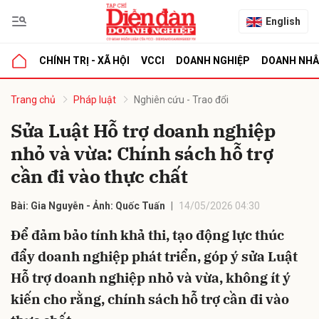
English
CHÍNH TRỊ - XÃ HỘI
VCCI
DOANH NGHIỆP
DOANH NH
bình luận
Trang chủ
Pháp luật
Nghiên cứu - Trao đổi
Sửa Luật Hỗ trợ doanh nghiệp
nhỏ và vừa: Chính sách hỗ trợ
cần đi vào thực chất
Bài: Gia Nguyễn - Ảnh: Quốc Tuấn
14/05/2026 04:30
Để đảm bảo tính khả thi, tạo động lực thúc
Hủy
G
đẩy doanh nghiệp phát triển, góp ý sửa Luật
Hỗ trợ doanh nghiệp nhỏ và vừa, không ít ý
kiến cho rằng, chính sách hỗ trợ cần đi vào