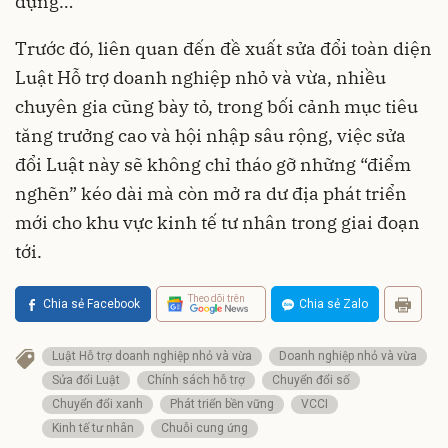
dụng…
Trước đó, liên quan đến đề xuất sửa đổi toàn diện
Luật Hỗ trợ doanh nghiệp nhỏ và vừa, nhiều
chuyên gia cũng bày tỏ, trong bối cảnh mục tiêu
tăng trưởng cao và hội nhập sâu rộng, việc sửa
đổi Luật này sẽ không chỉ tháo gỡ những “điểm
nghẽn” kéo dài mà còn mở ra dư địa phát triển
mới cho khu vực kinh tế tư nhân trong giai đoạn
tới.
Theo dõi trên
Chia sẻ Facebook
Chia sẻ Zalo
Luật Hỗ trợ doanh nghiệp nhỏ và vừa
Doanh nghiệp nhỏ và vừa
Sửa đổi Luật
Chính sách hỗ trợ
Chuyển đổi số
Chuyển đổi xanh
Phát triển bền vững
VCCI
Kinh tế tư nhân
Chuỗi cung ứng