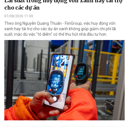
Lãi suất trong huy động vốn xanh hay tài trợ
cho các dự án
07/08/2026 11:00
Theo ông Nguyễn Quang Thuân - FiinGroup, việc huy động vốn
xanh hay tài trợ cho các dự án xanh không giúp giảm chi phí lãi
suất; mặc dù việc "tô điểm" có thể thu hút nhà đầu tư hơn.