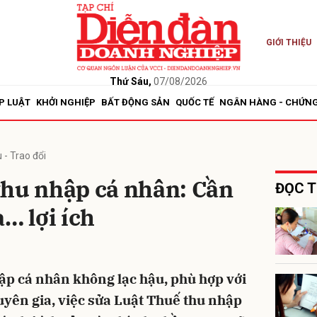
GIỚI THIỆU
bình luận
Thứ Sáu,
07/08/2026
P LUẬT
KHỞI NGHIỆP
BẤT ĐỘNG SẢN
QUỐC TẾ
NGÂN HÀNG - CHỨN
 - Trao đổi
thu nhập cá nhân: Cần
ĐỌC T
… lợi ích
Hủy
G
ập cá nhân không lạc hậu, phù hợp với
huyên gia, việc sửa Luật Thuế thu nhập