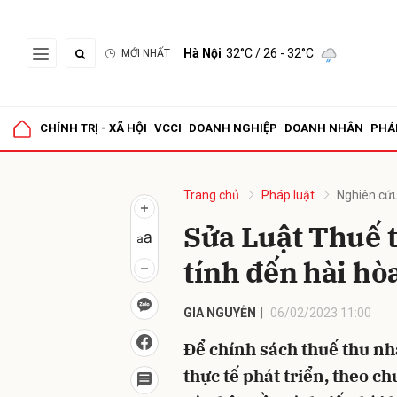
Hà Nội
32°C
/ 26 - 32°C
MỚI NHẤT
Gửi 
CHÍNH TRỊ - XÃ HỘI
VCCI
DOANH NGHIỆP
DOANH NHÂN
PHÁ
Trang chủ
Pháp luật
Nghiên cứu
Sửa Luật Thuế 
tính đến hài hòa
GIA NGUYỄN
06/02/2023 11:00
Để chính sách thuế thu nh
thực tế phát triển, theo c