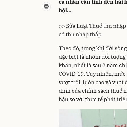
cá nhân cần tính đến hài h
hội…
>> Sửa Luật Thuế thu nhập 
có thu nhập thấp
Theo đó, trong khi đời sốn
đặc biệt là nhóm đối tượng
khăn
, nhất là sau 2 năm ch
COVID-19
. Tuy nhiên, mức 
vượt trội, luôn cao và vượt
định của chính sách thuế n
hậu so với thực tế phát tri