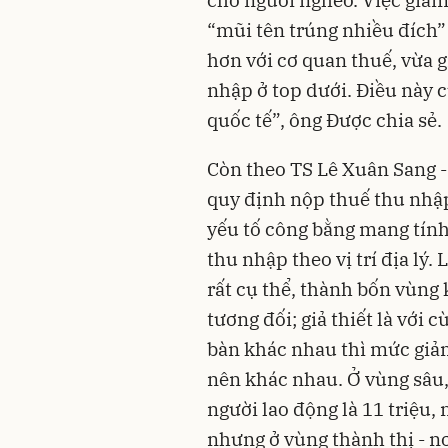
cho người nghèo. Việc giảm
“mũi tên trúng nhiều đích” 
hơn với cơ quan thuế, vừa 
nhập ở top dưới. Điều này 
quốc tế”, ông Được chia sẻ.
Còn theo TS Lê Xuân Sang -
quy định nộp thuế thu nhập
yếu tố công bằng mang tính
thu nhập theo vị trí địa lý
rất cụ thể, thành bốn vùng
tương đối; giả thiết là với
bàn khác nhau thì mức giảm
nên khác nhau. Ở vùng sâu,
người lao động là 11 triệu, 
nhưng ở vùng thành thị - n