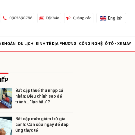
English
0985698786
Đặt báo
Quảng cáo
G KHOÁN
DU LỊCH
KINH TẾ ĐỊA PHƯƠNG
CÔNG NGHỆ
Ô TÔ - XE MÁY
IẾP
Bất cập thuế thu nhập cá
nhân: Điều chỉnh sao để
ửi
tránh… “lạc hậu”?
Bất cập mức giảm trừ gia
cảnh: Cần sửa ngay để đáp
ứng thực tế