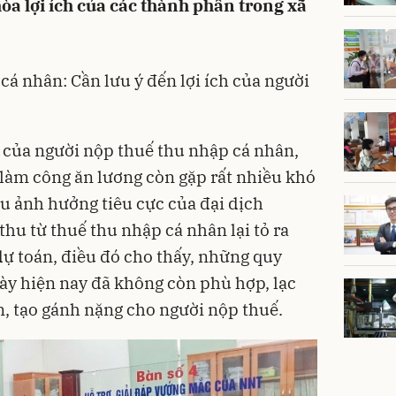
òa lợi ích của các thành phần trong xã
cá nhân: Cần lưu ý đến lợi ích của người
g của người nộp
thuế thu nhập cá nhân
,
 làm công ăn lương còn gặp rất nhiều
khó
ịu ảnh hưởng tiêu cực của đại dịch
thu từ thuế thu nhập cá nhân lại tỏ ra
 dự toán, điều đó cho thấy, những quy
ày hiện nay đã không còn phù hợp, lạc
ển, tạo gánh nặng cho người nộp thuế.