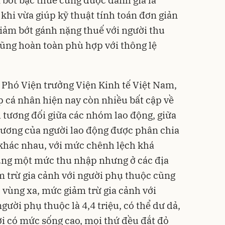
 bớt bậc thuế cũng được đánh giá là
khi vừa giúp kỹ thuật tính toán đơn giản
giảm bớt gánh nặng thuế với người thu
cũng hoàn toàn phù hợp với thông lệ
 Phó Viện trưởng Viện Kinh tế Việt Nam,
 cá nhân hiện nay còn nhiều bất cập về
 tương đối giữa các nhóm lao động, giữa
. Lương của người lao động được phân chia
 khác nhau, với mức chênh lệch khá
 cùng một mức thu nhập nhưng ở các địa
 trừ gia cảnh với người phụ thuộc cũng
 vùng xa, mức giảm trừ gia cảnh với
người phụ thuộc là 4,4 triệu, có thể dư dả,
ơi có mức sống cao, mọi thứ đều đắt đỏ