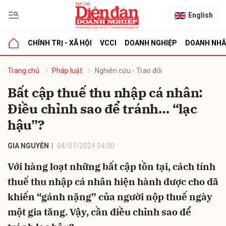
English
CHÍNH TRỊ - XÃ HỘI
VCCI
DOANH NGHIỆP
DOANH NH
bình luận
Trang chủ
Pháp luật
Nghiên cứu - Trao đổi
Bất cập thuế thu nhập cá nhân:
Điều chỉnh sao để tránh… “lạc
hậu”?
GIA NGUYỄN
04/07/2024 04:00
Với hàng loạt những bất cập tồn tại, cách tính
Hủy
G
thuế thu nhập cá nhân hiện hành được cho đã
khiến “gánh nặng” của người nộp thuế ngày
một gia tăng. Vậy, cần điều chỉnh sao để