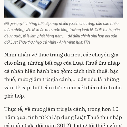
Để giải quyết những bất cập này, nhiều ý kiến cho rằng, cần cân nhắc
thêm những yếu tố khác như mức tăng trưởng kinh tế, GDP bình quân
đầu người, tỷ lệ lạm phát hàng năm,... để điều chỉnh phù hợp khi sửa
đổi Luật Thuế thu nhập cá nhân - Ảnh minh họa: ITN
Nhìn nhận về thực trạng đã nêu, các chuyên gia
cho rằng, những bất cập của Luật Thuế thu nhập
cá nhân hiện hành bao gồm: cách tính thuế, bậc
thuế, mức giảm trừ gia cảnh,… đây đều là những
vấn đề cấp thiết cần được xem xét điều chỉnh cho
phù hợp.
Thực tế, về mức giảm trừ gia cảnh, trong hơn 10
năm qua, tính từ khi áp dụng Luật Thuế thu nhập
cá nhân (sửa đổi năm 2012), lương tối thiểu vùng