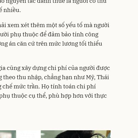
o nguyên tắc đánh thuế là người có thu
ế nhiều.
hải xem xét thêm một số yếu tố mà người
gười phụ thuộc để đảm bảo tính công
ng án căn cứ trên mức lương tối thiểu
gia cũng xây dựng chi phí của người được
g theo thu nhập, chẳng hạn như Mỹ, Thái
chế mức trần. Họ tính toán chi phí
phụ thuộc cụ thể, phù hợp hơn với thực