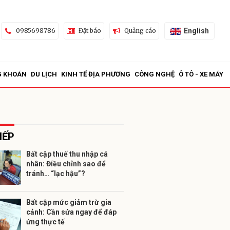
English
0985698786
Đặt báo
Quảng cáo
G KHOÁN
DU LỊCH
KINH TẾ ĐỊA PHƯƠNG
CÔNG NGHỆ
Ô TÔ - XE MÁY
IẾP
Bất cập thuế thu nhập cá
nhân: Điều chỉnh sao để
ửi
tránh… “lạc hậu”?
Bất cập mức giảm trừ gia
cảnh: Cần sửa ngay để đáp
ứng thực tế