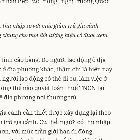
á nhân tiếp tục “nóng” nghị trường Quốc
, thu nhập
so với
mức giảm trừ gia cảnh
chung cho mọi đối tượng hiện có được xem
tính cào bằng. Do người lao động ở địa
ở địa phương khác, thậm chí là hiện nay
 người lao động có thể di cư, làm việc ở
không thể nào quyết toán
thuế TNCN
tại
về địa phương nơi thường trú.
ia cảnh cần thiết được xây dựng lại theo
 trừ gia cảnh. Cụ thể, người có thu nhập
hơn, với mức trần giới hạn di động,