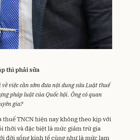
p thì phải sửa
ị về
việc
cần sớm đưa nội dung sửa
Luật thuế
ựng pháp luật của Quốc hội
. Ông có quan
huyên gia?
à thuế TNCN hiện nay không theo kịp với
ỗi thời và đặc biệt là mức giảm trừ gia
ới đời sống kinh tế cũng như là mức
lạm