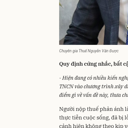
Chuyên gia Thuế Nguyễn Văn Được
Quy định cứng nhắc, bất cậ
- Hiện đang có nhiều
kiến ngh
TNCN vào chương trình xây d
điểm gì về vấn đề này, thưa c
Người nộp thuế phản ánh l
thực tiễn cuộc sống, đã bị l
cảnh hiện không theo kịp v