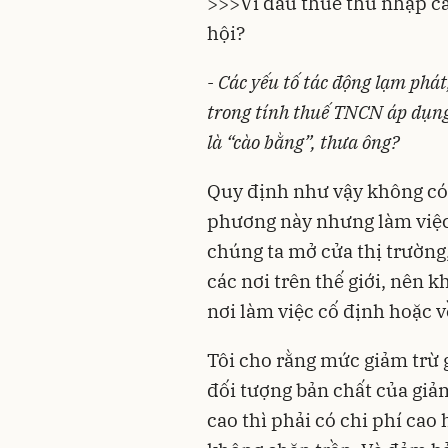
>>>
Vì đâu thuế thu nhập c
hội?
- C
ác yếu tố tác động lạm phát
trong tính thuế
TNCN áp dụng 
là “cào bằng”, thưa ông?
Quy định như vậy không có 
phương này nhưng làm việc 
chúng ta mở cửa thị trường,
các nơi trên thế giới, nên 
nơi làm việc cố định hoặc 
Tôi cho rằng mức giảm trừ g
đối tượng bản chất của giảm
cao thì phải có chi phí cao 