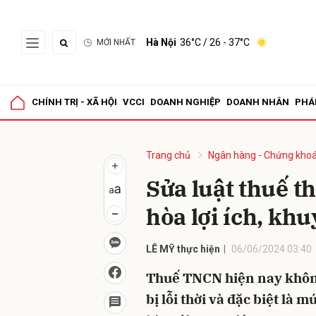
Hà Nội
36°C
/ 26 - 37°C
MỚI NHẤT
Gửi 
CHÍNH TRỊ - XÃ HỘI
VCCI
DOANH NGHIỆP
DOANH NHÂN
PHÁ
Trang chủ
Ngân hàng - Chứng kho
Sửa luật thuế t
hòa lợi ích, kh
LÊ MỸ thực hiện
06/06/2024 03:40
Thuế TNCN hiện nay không 
bị lỗi thời và đặc biệt là 