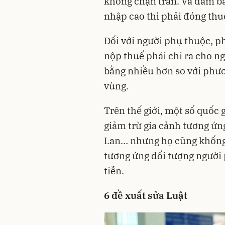
không chặn trần. Và đảm bả
nhập cao thì phải đóng thu
Đối với người phụ thuộc, p
nộp thuế phải chi ra cho n
bằng nhiều hơn so với phươ
vùng.
Trên thế giới, một số quốc 
giảm trừ gia cảnh tương ứn
Lan… nhưng họ cũng khống 
tương ứng đối tượng người 
tiễn.
6 đề xuất sửa Luật