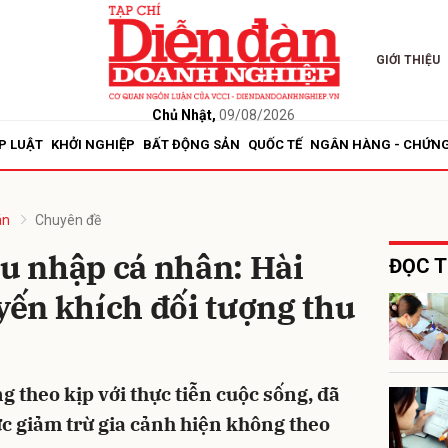
GIỚI THIỆU
bình luận
Chủ Nhật,
09/08/2026
P LUẬT
KHỞI NGHIỆP
BẤT ĐỘNG SẢN
QUỐC TẾ
NGÂN HÀNG - CHỨN
án
Chuyên đề
hu nhập cá nhân: Hài
ĐỌC T
uyến khích đối tượng thu
Hủy
G
theo kịp với thực tiễn cuộc sống, đã
mức giảm trừ gia cảnh hiện không theo