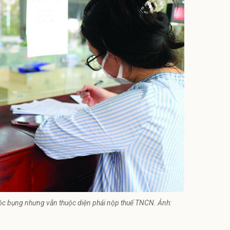
buộc bụng nhưng vẫn thuộc diện phải nộp thuế TNCN. Ảnh: