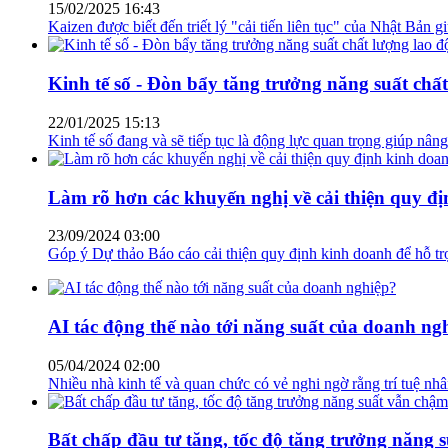
15/02/2025 16:43
Kaizen được biết đến triết lý "cải tiến liên tục" của Nhật Bản 
Kinh tế số - Đòn bẩy tăng trưởng năng suất chấ
22/01/2025 15:13
Kinh tế số đang và sẽ tiếp tục là động lực quan trọng giúp nân
Làm rõ hơn các khuyến nghị về cải thiện quy đ
23/09/2024 03:00
Góp ý Dự thảo Báo cáo cải thiện quy định kinh doanh để hỗ tr
AI tác động thế nào tới năng suất của doanh ng
05/04/2024 02:00
Nhiều nhà kinh tế và quan chức có vẻ nghi ngờ rằng trí tuệ nhâ
Bất chấp đầu tư tăng, tốc độ tăng trưởng năng 