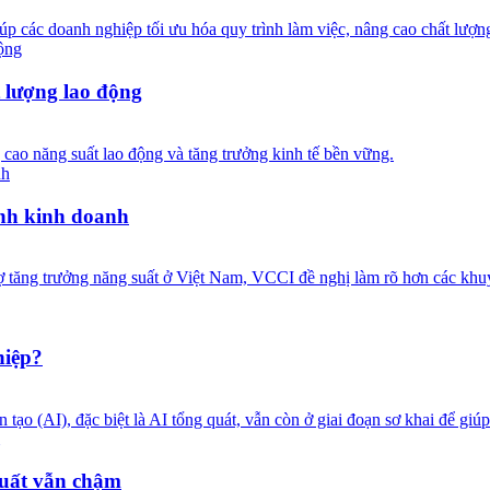
giúp các doanh nghiệp tối ưu hóa quy trình làm việc, nâng cao chất lượn
t lượng lao động
g cao năng suất lao động và tăng trưởng kinh tế bền vững.
ịnh kinh doanh
ợ tăng trưởng năng suất ở Việt Nam, VCCI đề nghị làm rõ hơn các khuy
hiệp?
n tạo (AI), đặc biệt là AI tổng quát, vẫn còn ở giai đoạn sơ khai để gi
suất vẫn chậm