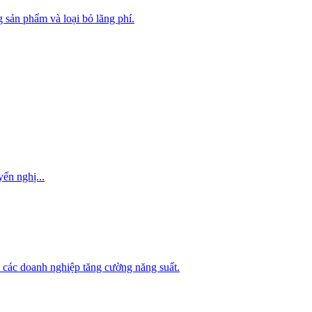
g sản phẩm và loại bỏ lãng phí.
ến nghị...
úp các doanh nghiệp tăng cường năng suất.