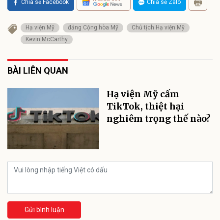
Chia sẻ Facebook
Chia sẻ Zalo
Hạ viện Mỹ
đảng Cộng hòa Mỹ
Chủ tịch Hạ viện Mỹ
Kevin McCarthy
BÀI LIÊN QUAN
Hạ viện Mỹ cấm
TikTok, thiệt hại
nghiêm trọng thế nào?
Gửi bình luận