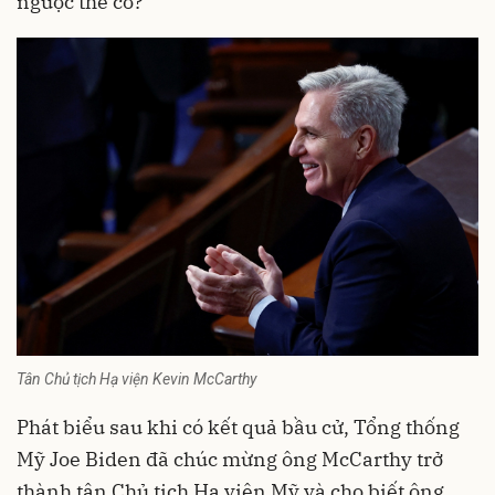
ngược thế cờ?
Tân Chủ tịch Hạ viện Kevin McCarthy
Phát biểu sau khi có kết quả bầu cử, Tổng thống
Mỹ Joe Biden đã chúc mừng ông McCarthy trở
thành tân Chủ tịch Hạ viện Mỹ và cho biết ông