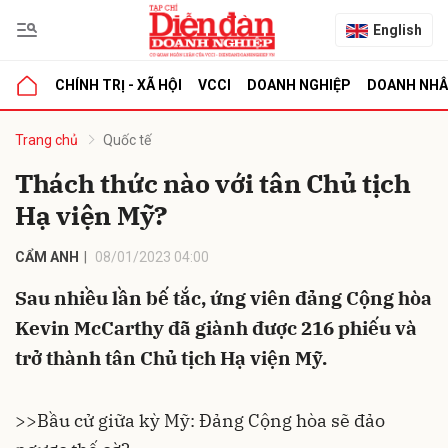
English
CHÍNH TRỊ - XÃ HỘI
VCCI
DOANH NGHIỆP
DOANH NH
bình luận
Trang chủ
Quốc tế
Thách thức nào với tân Chủ tịch
Hạ viện Mỹ?
CẨM ANH
08/01/2023 04:00
Sau nhiều lần bế tắc, ứng viên đảng Cộng hòa
Kevin McCarthy đã giành được 216 phiếu và
Hủy
G
trở thành tân Chủ tịch Hạ viện Mỹ.
>>
Bầu cử giữa kỳ Mỹ: Đảng Cộng hòa sẽ đảo