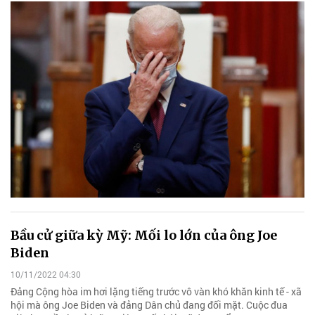
Bầu cử giữa kỳ Mỹ: Mối lo lớn của ông Joe
Biden
10/11/2022 04:30
Đảng Cộng hòa im hơi lặng tiếng trước vô vàn khó khăn kinh tế - xã
hội mà ông Joe Biden và đảng Dân chủ đang đối mặt. Cuộc đua