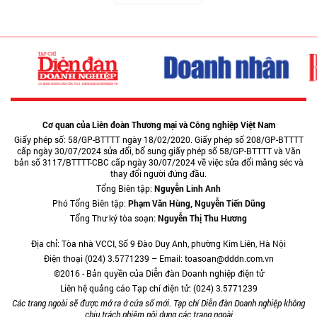
Cơ quan của Liên đoàn Thương mại và Công nghiệp Việt Nam
Giấy phép số: 58/GP-BTTTT ngày 18/02/2020. Giấy phép số 208/GP-BTTTT
cấp ngày 30/07/2024 sửa đổi, bổ sung giấy phép số 58/GP-BTTTT và Văn
bản số 3117/BTTTT-CBC cấp ngày 30/07/2024 về việc sửa đổi măng séc và
thay đổi người đứng đầu.
Tổng Biên tập:
Nguyễn Linh Anh
Phó Tổng Biên tập:
Phạm Văn Hùng, Nguyễn Tiến Dũng
Tổng Thư ký tòa soạn:
Nguyễn Thị Thu Hương
Địa chỉ: Tòa nhà VCCI, Số 9 Đào Duy Anh, phường Kim Liên, Hà Nội
Điện thoại (024) 3.5771239 – Email: toasoan@dddn.com.vn
©2016 - Bản quyền của Diễn đàn Doanh nghiệp điện tử
Liên hệ quảng cáo Tạp chí điện tử: (024) 3.5771239
Các trang ngoài sẽ được mở ra ở cửa sổ mới. Tạp chí Diễn đàn Doanh nghiệp không
chịu trách nhiệm nội dung các trang ngoài