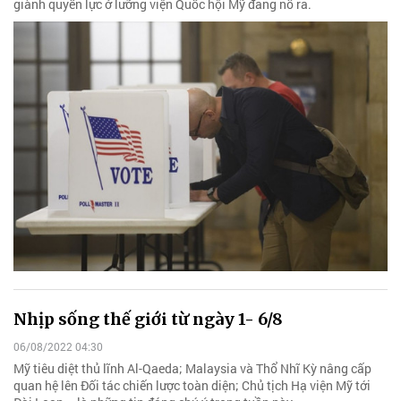
giành quyền lực ở lưỡng viện Quốc hội Mỹ đang nổ ra.
Nhịp sống thế giới từ ngày 1- 6/8
06/08/2022 04:30
Mỹ tiêu diệt thủ lĩnh Al-Qaeda; Malaysia và Thổ Nhĩ Kỳ nâng cấp
quan hệ lên Đối tác chiến lược toàn diện; Chủ tịch Hạ viện Mỹ tới