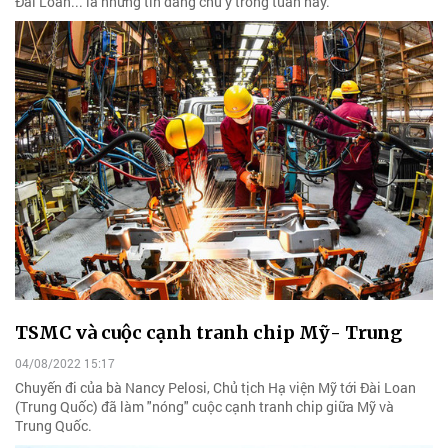
Đài Loan... là những tin đáng chú ý trong tuần này.
TSMC và cuộc cạnh tranh chip Mỹ- Trung
04/08/2022 15:17
Chuyến đi của bà Nancy Pelosi, Chủ tịch Hạ viện Mỹ tới Đài Loan
(Trung Quốc) đã làm "nóng" cuộc cạnh tranh chip giữa Mỹ và
Trung Quốc.