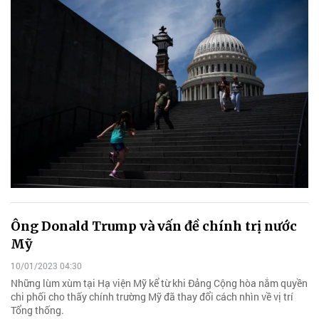
Ông Donald Trump và vấn đề chính trị nước
Mỹ
10/01/2023 04:30
Những lùm xùm tại Hạ viện Mỹ kể từ khi Đảng Cộng hòa nắm quyền
chi phối cho thấy chính trường Mỹ đã thay đổi cách nhìn về vị trí
Tổng thống.