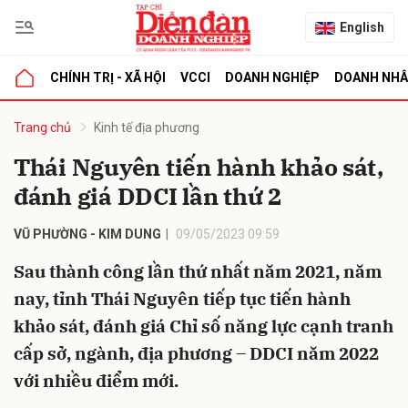
English
CHÍNH TRỊ - XÃ HỘI
VCCI
DOANH NGHIỆP
DOANH NH
bình luận
Trang chủ
Kinh tế địa phương
Thái Nguyên tiến hành khảo sát,
đánh giá DDCI lần thứ 2
VŨ PHƯỜNG - KIM DUNG
09/05/2023 09:59
Sau thành công lần thứ nhất năm 2021, năm
nay, tỉnh Thái Nguyên tiếp tục tiến hành
Hủy
G
khảo sát, đánh giá Chỉ số năng lực cạnh tranh
cấp sở, ngành, địa phương – DDCI năm 2022
với nhiều điểm mới.