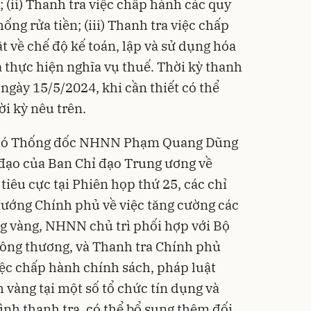
 (ii) Thanh tra việc chấp hành các quy
ống rửa tiền; (iii) Thanh tra việc chấp
t về chế độ kế toán, lập và sử dụng hóa
à thực hiện nghĩa vụ thuế. Thời kỳ thanh
ngày 15/5/2024, khi cần thiết có thể
ời kỳ nêu trên.
, Phó Thống đốc NHNN Phạm Quang Dũng
đạo của Ban Chỉ đạo Trung ương về
iêu cực tại Phiên họp thứ 25, các chỉ
tướng Chính phủ về việc tăng cường các
ng vàng, NHNN chủ trì phối hợp với Bộ
Công thương, và Thanh tra Chính phủ
iệc chấp hành chính sách, pháp luật
h vàng
tại một số tổ chức tín dụng và
ình thanh tra, có thể bổ sung thêm đối