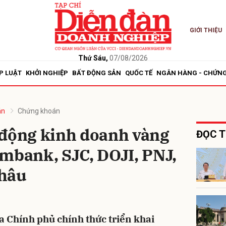
GIỚI THIỆU
bình luận
Thứ Sáu,
07/08/2026
P LUẬT
KHỞI NGHIỆP
BẤT ĐỘNG SẢN
QUỐC TẾ
NGÂN HÀNG - CHỨN
án
Chứng khoán
 động kinh doanh vàng
ĐỌC T
mbank, SJC, DOJI, PNJ,
Hủy
G
Châu
 Chính phủ chính thức triển khai