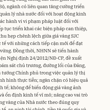
ộ, ngành có liên quan tăng cường triển
 quản lý nhà nước đối với hoạt động kinh
ác hành vi vi phạm pháp luật đối với
 tục triển khai các biện pháp can thiệp,
thu hẹp chênh lệch giữa
giá vàng SJC
 tế với những cách tiếp cận mới để đạt
 vững. Đồng thời, NHNN sẽ tiến hành
hiện Nghị định 24/2012/NĐ-CP, đề xuất
 bám sát chủ trương, đường lối của Đảng,
 tướng Chính phủ trong việc quản lý thị
ình hình thực tiễn; ngăn chặn có hiệu quả
nh tế; không để biến động giá vàng ảnh
và ổn định kinh tế vĩ mô; nâng cao vai trò
rường vàng của Nhà nước theo đúng quy
ế, an ninh tài chính, tiền tệ quốc gia và