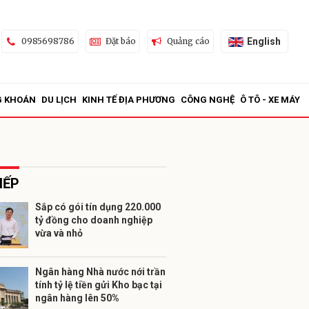
English
0985698786
Đặt báo
Quảng cáo
G KHOÁN
DU LỊCH
KINH TẾ ĐỊA PHƯƠNG
CÔNG NGHỆ
Ô TÔ - XE MÁY
IẾP
Sắp có gói tín dụng 220.000
tỷ đồng cho doanh nghiệp
ửi
vừa và nhỏ
Ngân hàng Nhà nước nới trần
tính tỷ lệ tiền gửi Kho bạc tại
ngân hàng lên 50%