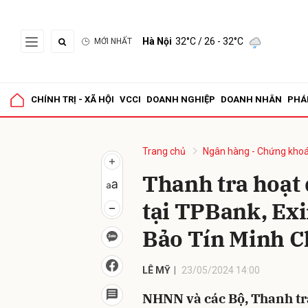
Hà Nội
32°C
/ 26 - 32°C
MỚI NHẤT
Gửi 
CHÍNH TRỊ - XÃ HỘI
VCCI
DOANH NGHIỆP
DOANH NHÂN
PHÁ
Trang chủ
Ngân hàng - Chứng kho
Thanh tra hoạt
tại TPBank, Exi
Bảo Tín Minh 
LÊ MỸ
23/05/2024 14:00
NHNN và các Bộ, Thanh tra