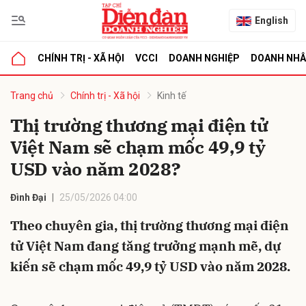
English
CHÍNH TRỊ - XÃ HỘI
VCCI
DOANH NGHIỆP
DOANH NH
bình luận
Trang chủ
Chính trị - Xã hội
Kinh tế
Thị trường thương mại điện tử
Việt Nam sẽ chạm mốc 49,9 tỷ
USD vào năm 2028?
Đình Đại
25/05/2026 04:00
Theo chuyên gia, thị trường thương mại điện
Hủy
G
tử Việt Nam đang tăng trưởng mạnh mẽ, dự
kiến sẽ chạm mốc 49,9 tỷ USD vào năm 2028.