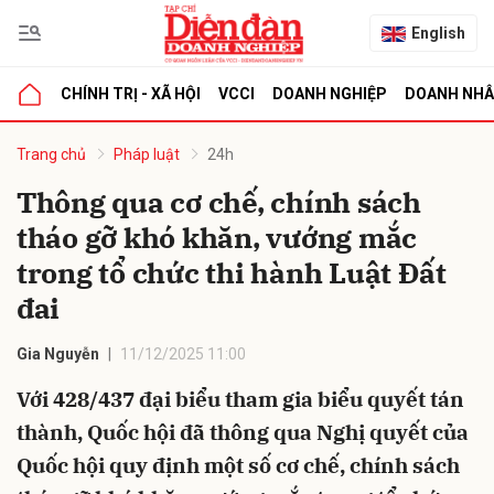
English
CHÍNH TRỊ - XÃ HỘI
VCCI
DOANH NGHIỆP
DOANH NH
bình luận
Trang chủ
Pháp luật
24h
Thông qua cơ chế, chính sách
tháo gỡ khó khăn, vướng mắc
trong tổ chức thi hành Luật Đất
đai
Gia Nguyễn
11/12/2025 11:00
Hủy
G
Với 428/437 đại biểu tham gia biểu quyết tán
thành, Quốc hội đã thông qua Nghị quyết của
Quốc hội quy định một số cơ chế, chính sách