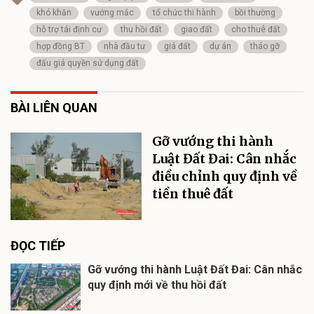
khó khăn
vướng mắc
tổ chức thi hành
bồi thường
hỗ trợ tái định cư
thu hồi đất
giao đất
cho thuê đất
hợp đồng BT
nhà đầu tư
giá đất
dự án
tháo gỡ
đấu giá quyền sử dụng đất
BÀI LIÊN QUAN
Gỡ vướng thi hành
Luật Đất Đai: Cân nhắc
điều chỉnh quy định về
tiền thuê đất
ĐỌC TIẾP
Gỡ vướng thi hành Luật Đất Đai: Cân nhắc
quy định mới về thu hồi đất