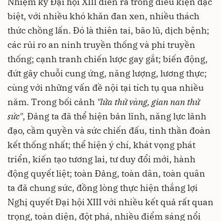
Nhiệm kỳ Đại hội XIII diễn ra trong điều kiện đặc
biệt, với nhiều khó khăn đan xen, nhiều thách
thức chồng lấn. Đó là thiên tai, bão lũ, dịch bệnh;
các rủi ro an ninh truyền thống và phi truyền
thống; cạnh tranh chiến lược gay gắt; biến động,
đứt gãy chuỗi cung ứng, năng lượng, lương thực;
cùng với những vấn đề nội tại tích tụ qua nhiều
năm. Trong bối cảnh
"lửa thử vàng, gian nan thử
sức"
, Đảng ta đã thể hiện bản lĩnh, năng lực lãnh
đạo, cầm quyền và sức chiến đấu, tinh thần đoàn
kết thống nhất; thể hiện ý chí, khát vọng phát
triển, kiến tạo tương lai, tư duy đổi mới, hành
động quyết liệt; toàn Đảng, toàn dân, toàn quân
ta đã chung sức, đồng lòng thực hiện thắng lợi
Nghị quyết Đại hội XIII với nhiều kết quả rất quan
trọng, toàn diện, đột phá, nhiều điểm sáng nổi