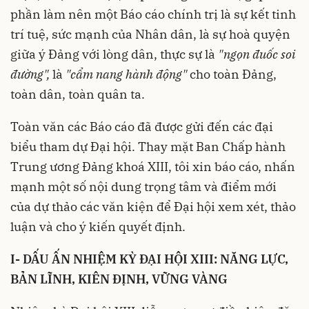
phần làm nên một Báo cáo chính trị là sự kết tinh
trí tuệ, sức mạnh của Nhân dân, là sự hoà quyện
giữa ý Đảng với lòng dân, thực sự là
"ngọn đuốc soi
đường",
là
"cẩm nang hành động"
cho toàn Đảng,
toàn dân, toàn quân ta.
Toàn văn các Báo cáo đã được gửi đến các đại
biểu tham dự Đại hội. Thay mặt Ban Chấp hành
Trung ương Đảng khoá XIII, tôi xin báo cáo, nhấn
mạnh một số nội dung trọng tâm và điểm mới
của dự thảo các văn kiện để Đại hội xem xét, thảo
luận và cho ý kiến quyết định.
I- DẤU ẤN NHIỆM KỲ ĐẠI HỘI XIII: NĂNG LỰC,
BẢN LĨNH, KIÊN ĐỊNH, VỮNG VÀNG