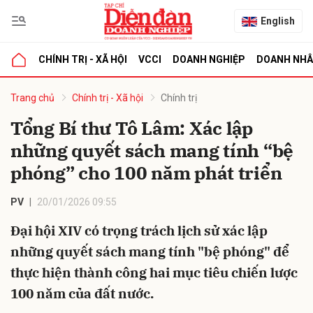
English
CHÍNH TRỊ - XÃ HỘI
VCCI
DOANH NGHIỆP
DOANH NH
bình luận
Trang chủ
Chính trị - Xã hội
Chính trị
Tổng Bí thư Tô Lâm: Xác lập
những quyết sách mang tính “bệ
phóng” cho 100 năm phát triển
PV
20/01/2026 09:55
Đại hội XIV có trọng trách lịch sử xác lập
Hủy
G
những quyết sách mang tính "bệ phóng" để
thực hiện thành công hai mục tiêu chiến lược
100 năm của đất nước.