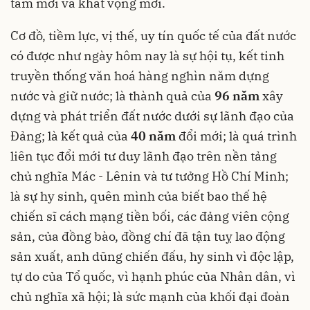
tâm mới và khát vọng mới.
Cơ đồ, tiềm lực, vị thế, uy tín quốc tế của đất nước
có được như ngày hôm nay là sự hội tụ, kết tinh
truyền thống văn hoá hàng nghìn năm dựng
nước và giữ nước; là thành quả của
96 năm
xây
dựng và phát triển đất nước dưới sự lãnh đạo của
Đảng; là kết quả của
40 năm
đổi mới; là quá trình
liên tục đổi mới tư duy lãnh đạo trên nền tảng
chủ nghĩa Mác - Lênin và tư tưởng Hồ Chí Minh;
là sự hy sinh, quên mình của biết bao thế hệ
chiến sĩ cách mạng tiền bối, các đảng viên cộng
sản, của đồng bào, đồng chí đã tận tuỵ lao động
sản xuất, anh dũng chiến đấu, hy sinh vì độc lập,
tự do của Tổ quốc, vì hạnh phúc của Nhân dân, vì
chủ nghĩa xã hội; là sức mạnh của khối đại đoàn