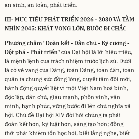
an sinh, an toàn, phát triển.
III- MỤC TIÊU PHÁT TRIỂN 2026 - 2030 VÀ TẦM
NHÌN 2045: KHÁT VỌNG LỚN, BƯỚC ĐI CHẮC
Phương châm "Đoàn kết - Dân chủ - Kỷ cương -
Đột phá - Phát triển"
của Đại hội là lời hiệu triệu,
là mệnh lệnh của trách nhiệm trước lịch sử. Dưới
lá cờ vẻ vang của Đảng, toàn Đảng, toàn dân, toàn
quân ta chung sức đồng lòng, quyết tâm đổi mới,
hành động quyết liệt vì một Việt Nam hoà bình,
độc lập, dân chủ, giàu mạnh, phồn vinh, văn
minh, hạnh phúc, vững bước đi lên chủ nghĩa xã
hội. Chủ đề Đại hội XIV đòi hỏi chúng ta phải
đoàn kết hơn, kỷ luật hơn, sáng tạo hơn; đồng
thời phải khiêm tốn học hỏi, biết lắng nghe, biết