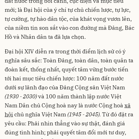
đất nước trong bối cảnh, cục diện và mục tiêu
mới; là Đại hội của ý chí tự chủ chiến lược, tự lực,
tự cường, tự hào dân tộc, của khát vọng vươn lên,
của niềm tin son sắt vào con đường mà Đảng, Bác
Hồ và Nhân dân ta đã lựa chọn.
Đại hội XIV diễn ra trong thời điểm lịch sử có ý
nghĩa sâu sắc: Toàn Đảng, toàn dân, toàn quân ta
đoàn kết, thống nhất, quyết tâm vững bước tiến
tới hai mục tiêu chiến lược: 100 năm đất nước
dưới sự lãnh đạo của Đảng Cộng sản Việt Nam
(1930 - 2030)
và 100 năm thành lập nước Việt
Nam Dân chủ Cộng hoà nay là nước Cộng hoà
xã
hội
chủ nghĩa Việt Nam
(1945 - 2045).
Từ đó đặt ra
yêu cầu: Phải nhìn thẳng vào sự thật, đánh giá
đúng tình hình; phải quyết tâm đổi mới tư duy,