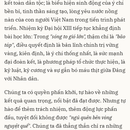
kết toàn dân tộc; là biểu hiện sinh động của ý chí
bền bỉ, tinh thần sáng tạo, lòng yêu nước nồng
nàn của con người Việt Nam trong tiến trình phát
triển. Nhiệm kỳ Đại hội XIII tiếp tục khẳng định
bài học lớn: Trong
"sóng to gió lớn",
thậm chí là
"bão
táp"
, điều quyết định là bản lĩnh chính trị vững
vàng, kiên định, là ý chí thống nhất, là sức mạnh
đại đoàn kết, là phương pháp tổ chức thực hiện, là
kỷ luật, kỷ cương và sự gắn bó máu thịt giữa Đảng
với Nhân dân.
Chúng ta có quyền phấn khởi, tự hào về những
kết quả quan trọng, nổi bật đã đạt được. Nhưng tự
hào để thêm trách nhiệm, thêm động lực phấn
đấu, tuyệt đối không được
"ngủ quên bên vòng
nguyệt quế"
. Chúng ta đã thẳng thắn chỉ ra những