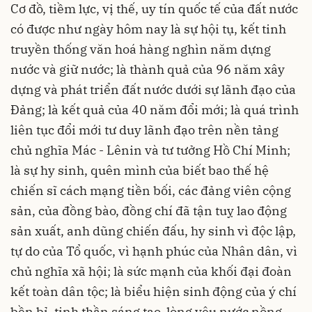
Cơ đồ, tiềm lực, vị thế, uy tín quốc tế của đất nước
có được như ngày hôm nay là sự hội tụ, kết tinh
truyền thống văn hoá hàng nghìn năm dựng
nước và giữ nước; là thành quả của 96 năm xây
dựng và phát triển đất nước dưới sự lãnh đạo của
Đảng; là kết quả của 40 năm đổi mới; là quá trình
liên tục đổi mới tư duy lãnh đạo trên nền tảng
chủ nghĩa Mác - Lênin và tư tưởng Hồ Chí Minh;
là sự hy sinh, quên mình của biết bao thế hệ
chiến sĩ cách mạng tiền bối, các đảng viên cộng
sản, của đồng bào, đồng chí đã tận tuỵ lao động
sản xuất, anh dũng chiến đấu, hy sinh vì độc lập,
tự do của Tổ quốc, vì hạnh phúc của Nhân dân, vì
chủ nghĩa xã hội; là sức mạnh của khối đại đoàn
kết toàn dân tộc; là biểu hiện sinh động của ý chí
bền bỉ, tinh thần
sáng tạo
, lòng yêu nước nồng