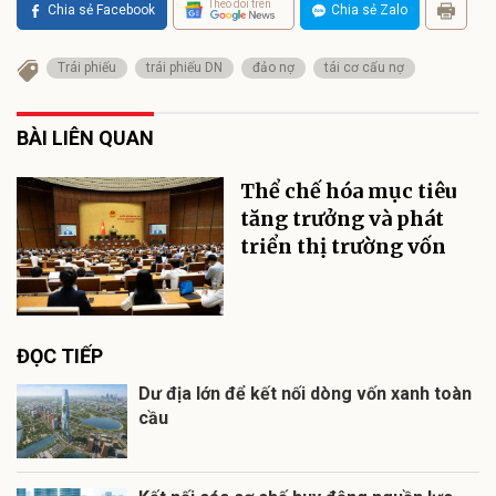
Theo dõi trên
Chia sẻ Facebook
Chia sẻ Zalo
Trái phiếu
trái phiếu DN
đảo nợ
tái cơ cấu nợ
BÀI LIÊN QUAN
Thể chế hóa mục tiêu
tăng trưởng và phát
triển thị trường vốn
ĐỌC TIẾP
Dư địa lớn để kết nối dòng vốn xanh toàn
cầu