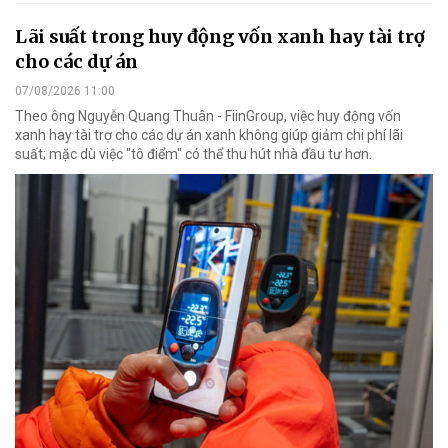
Lãi suất trong huy động vốn xanh hay tài trợ
cho các dự án
07/08/2026 11:00
Theo ông Nguyễn Quang Thuân - FiinGroup, việc huy động vốn
xanh hay tài trợ cho các dự án xanh không giúp giảm chi phí lãi
suất; mặc dù việc "tô điểm" có thể thu hút nhà đầu tư hơn.