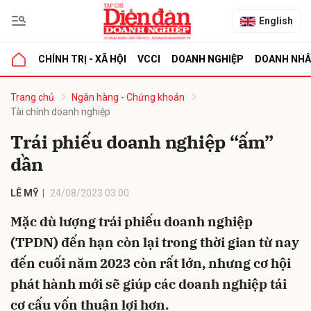
English
CHÍNH TRỊ - XÃ HỘI
VCCI
DOANH NGHIỆP
DOANH NH
bình luận
Trang chủ
Ngân hàng - Chứng khoán
Tài chính doanh nghiệp
Trái phiếu doanh nghiệp “ấm”
dần
LÊ MỸ
24/08/2023 03:00
Mặc dù lượng trái phiếu doanh nghiệp
Hủy
G
(TPDN) đến hạn còn lại trong thời gian từ nay
đến cuối năm 2023 còn rất lớn, nhưng cơ hội
phát hành mới sẽ giúp các doanh nghiệp tái
cơ cấu vốn thuận lợi hơn.