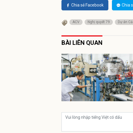
Chia sẻ Facebook
Chia s
ACV
Nghị quyết 79
Dự án Cả
BÀI LIÊN QUAN