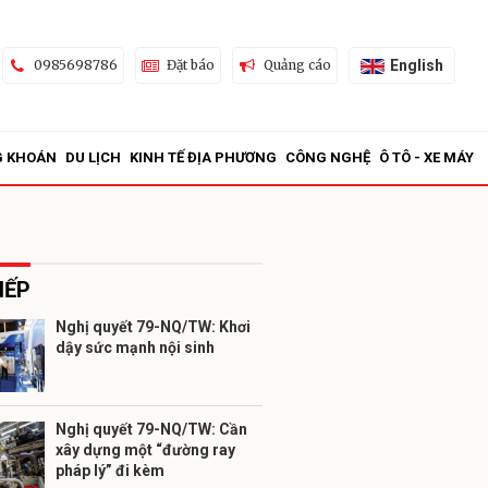
English
0985698786
Đặt báo
Quảng cáo
G KHOÁN
DU LỊCH
KINH TẾ ĐỊA PHƯƠNG
CÔNG NGHỆ
Ô TÔ - XE MÁY
IẾP
Nghị quyết 79-NQ/TW: Khơi
dậy sức mạnh nội sinh
ửi
Nghị quyết 79-NQ/TW: Cần
xây dựng một “đường ray
pháp lý” đi kèm