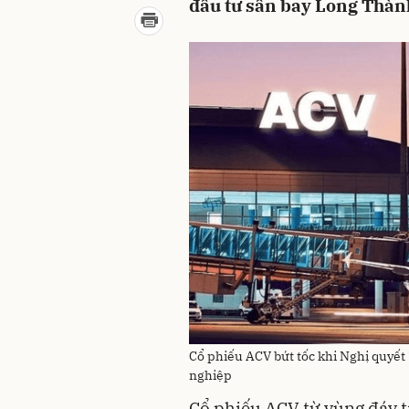
đầu tư sân bay Long Thành
Cổ phiếu ACV bứt tốc khi Nghị quyết
nghiệp
Cổ phiếu ACV từ vùng đáy t