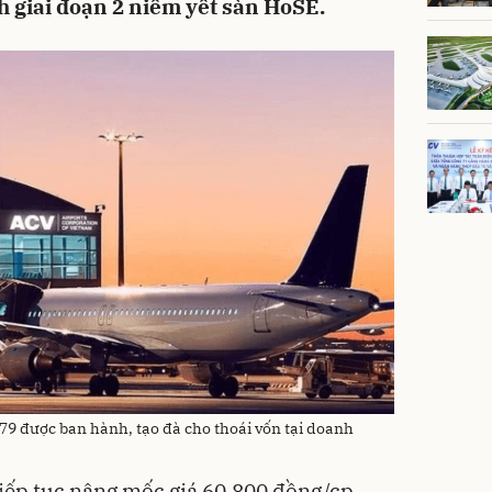
 giai đoạn 2 niêm yết sàn HoSE.
 79 được ban hành, tạo đà cho thoái vốn tại doanh
iếp tục nâng mốc giá 60.800 đồng/cp