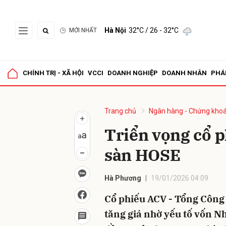
Hà Nội
32°C
/ 26 - 32°C
MỚI NHẤT
Gửi 
CHÍNH TRỊ - XÃ HỘI
VCCI
DOANH NGHIỆP
DOANH NHÂN
PHÁ
Trang chủ
Ngân hàng - Chứng kho
Triển vọng cổ p
sàn HOSE
Hà Phương
19/01/2026 04:09
Cổ phiếu ACV - Tổng Công 
tăng giá nhờ yếu tố vốn Nh