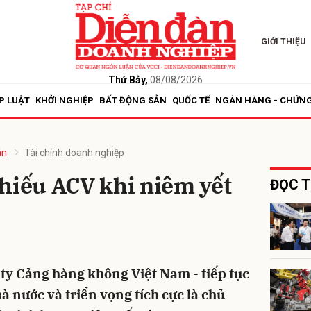
GIỚI THIỆU
bình luận
Thứ Bảy,
08/08/2026
P LUẬT
KHỞI NGHIỆP
BẤT ĐỘNG SẢN
QUỐC TẾ
NGÂN HÀNG - CHỨN
án
Tài chính doanh nghiệp
hiếu ACV khi niêm yết
ĐỌC T
Hủy
G
ty Cảng hàng không Việt Nam - tiếp tục
à nước và triển vọng tích cực là chủ