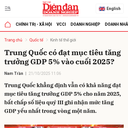
English
CHÍNH TRỊ - XÃ HỘI
VCCI
DOANH NGHIỆP
DOANH NH
bình luận
Trang chủ
Quốc tế
Kinh tế thế giới
Trung Quốc có đạt mục tiêu tăng
trưởng GDP 5% vào cuối 2025?
Nam Trần
21/10/2025 11:06
Trung Quốc khẳng định vẫn có khả năng đạt
mục tiêu tăng trưởng GDP 5% cho năm 2025,
Hủy
G
bất chấp số liệu quý III ghi nhận mức tăng
GDP yếu nhất trong vòng một năm.