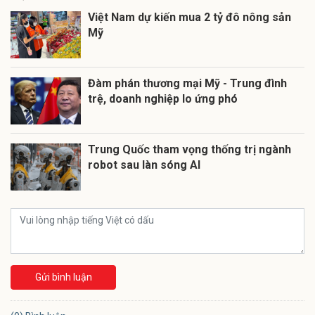
Việt Nam dự kiến mua 2 tỷ đô nông sản
Mỹ
Đàm phán thương mại Mỹ - Trung đình
trệ, doanh nghiệp lo ứng phó
Trung Quốc tham vọng thống trị ngành
robot sau làn sóng AI
Gửi bình luận