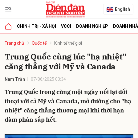
English
CHÍNH TRỊ - XÃ HỘI
VCCI
DOANH NGHIỆP
DOANH NH
bình luận
Trang chủ
Quốc tế
Kinh tế thế giới
Trung Quốc cùng lúc "hạ nhiệt"
căng thẳng với Mỹ và Canada
Nam Trần
07/06/2025 03:34
Trung Quốc trong cùng một ngày nối lại đối
thoại với cả Mỹ và Canada, mở đường cho "hạ
Hủy
G
nhiệt" căng thẳng thương mại khi thời hạn
đàm phán sắp hết.