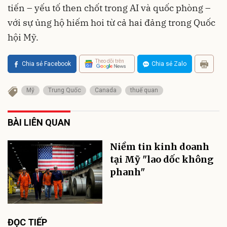
tiến – yếu tố then chốt trong AI và quốc phòng –
với sự ủng hộ hiếm hoi từ cả hai đảng trong Quốc
hội Mỹ.
Theo dõi trên
Chia sẻ Facebook
Chia sẻ Zalo
Mỹ
Trung Quốc
Canada
thuế quan
BÀI LIÊN QUAN
Niềm tin kinh doanh
tại Mỹ "lao dốc không
phanh"
ĐỌC TIẾP