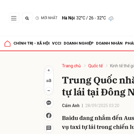
Hà Nội
32°C
/ 26 - 32°C
MỚI NHẤT
Gửi 
CHÍNH TRỊ - XÃ HỘI
VCCI
DOANH NGHIỆP
DOANH NHÂN
PHÁ
Trang chủ
Quốc tế
Kinh tế thế gi
Trung Quốc nhắ
tự lái tại Đông
Cẩm Anh
28/09/2025 03:20
Baidu đang nhắm đến Aust
vụ taxi tự lái trong chiến l