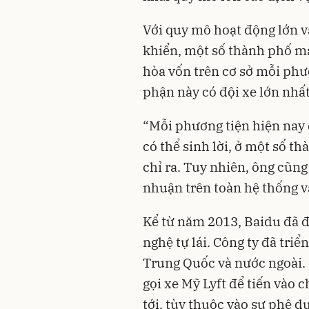
Với quy mô hoạt động lớn v
khiển, một số thành phố mà
hòa vốn trên cơ sở mỗi phư
phận này có đội xe lớn nhất
“Mỗi phương tiện hiện nay đ
có thể sinh lời, ở một số t
chỉ ra. Tuy nhiên, ông cũn
nhuận trên toàn hệ thống v
Kể từ năm 2013, Baidu đã đ
nghệ tự lái. Công ty đã triể
Trung Quốc và nước ngoài. 
gọi xe Mỹ Lyft để tiến vào 
tới, tùy thuộc vào sự phê d