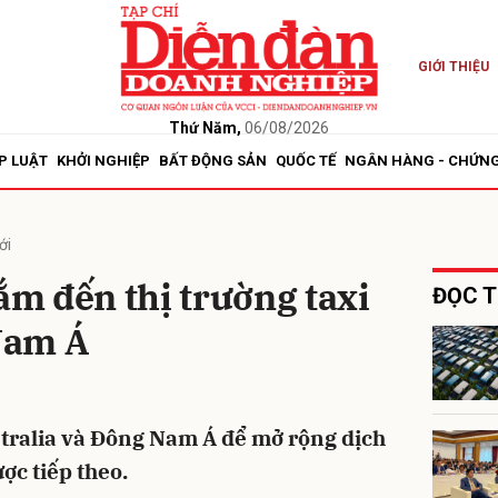
GIỚI THIỆU
bình luận
Thứ Năm,
06/08/2026
P LUẬT
KHỞI NGHIỆP
BẤT ĐỘNG SẢN
QUỐC TẾ
NGÂN HÀNG - CHỨN
ới
m đến thị trường taxi
ĐỌC T
 Nam Á
Hủy
G
ralia và Đông Nam Á để mở rộng dịch
ược tiếp theo.