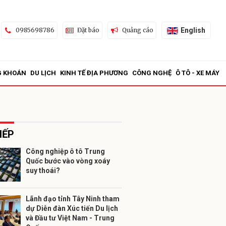
English
0985698786
Đặt báo
Quảng cáo
G KHOÁN
DU LỊCH
KINH TẾ ĐỊA PHƯƠNG
CÔNG NGHỆ
Ô TÔ - XE MÁY
IẾP
Công nghiệp ô tô Trung
Quốc bước vào vòng xoáy
ửi
suy thoái?
Lãnh đạo tỉnh Tây Ninh tham
dự Diễn đàn Xúc tiến Du lịch
và Đầu tư Việt Nam - Trung